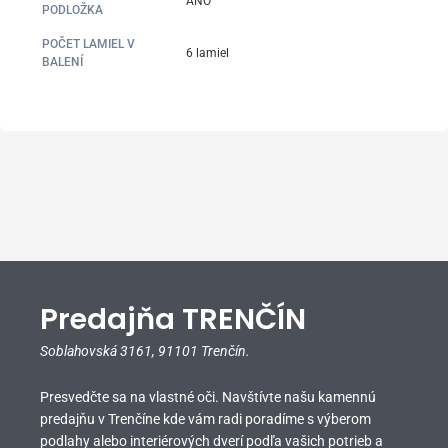
ÁNO
PODLOŽKA
POČET LAMIEL V
6 lamiel
BALENÍ
Predajňa TRENČÍN
Soblahovská 3161,
91101 Trenčín.
Presvedčte sa na vlastné oči. Navštívte našu kamennú
predajňu v Trenčíne kde vám radi poradíme s výberom
podlahy alebo interiérových dverí podľa vašich potrieb a