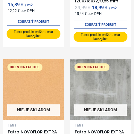
1200x180x2/0,55 mm
15,89
€
m2
24,99
€
18,99
€
m2
12,92
€
bez DPH
15,44
€
bez DPH
ZOBRAZIŤ PRODUKT
ZOBRAZIŤ PRODUKT
Tento produkt môžete mať
Tento produkt môžete mať
lacnejšie!
lacnejšie!
LEN NA ESHOPE
LEN NA ESHOPE
NIE JE SKLADOM
NIE JE SKLADOM
Fatra
Fatra
Fatra NOVOFLOR EXTRA
Fatra NOVOFLOR EXTRA