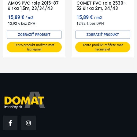
AMOS PVC role 2015-87
COMET PVC role 2539-
šírka 1,5m, 23/34/43
52 šírka 2m, 34/43
15,89
€
15,89
€
m2
m2
12,92
€
bez DPH
12,92
€
bez DPH
ZOBRAZIŤ PRODUKT
ZOBRAZIŤ PRODUKT
Tento produkt môžete mať
Tento produkt môžete mať
lacnejšie!
lacnejšie!
F
I
a
n
c
s
e
t