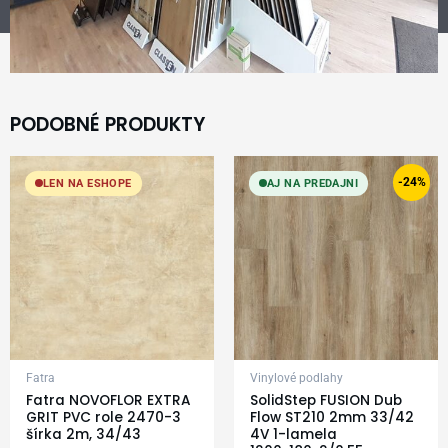
PODOBNÉ PRODUKTY
Original
Current
price
price
-24%
LEN NA ESHOPE
AJ NA PREDAJNI
was:
is:
24,99 €.
18,99 €.
Fatra
Vinylové podlahy
Fatra NOVOFLOR EXTRA
SolidStep FUSION Dub
GRIT PVC role 2470-3
Flow ST210 2mm 33/42
šírka 2m, 34/43
4V 1-lamela