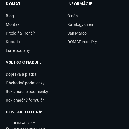
b
a
DOMAT
INFORMÁCIE
o
g
o
r
Blog
O nás
k
a
-
m
Montáž
Katalógy dverí
f
Predajňa Trenčín
San Marco
Kontakt
DOMAT exteriéry
Liate podlahy
VŠETKO O NÁKUPE
Doprava a platba
Obchodné podmienky
Reklamačné podmienky
Reklamačný formulár
KONTAKTUJTE NÁS
DOMAT, s.r.o.