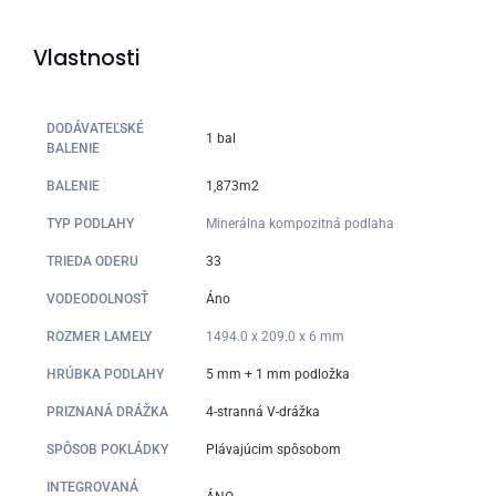
Vlastnosti
DODÁVATEĽSKÉ
1 bal
BALENIE
BALENIE
1,873m2
TYP PODLAHY
Minerálna kompozitná podlaha
TRIEDA ODERU
33
VODEODOLNOSŤ
Áno
ROZMER LAMELY
1494.0 x 209.0 x 6 mm
HRÚBKA PODLAHY
5 mm + 1 mm podložka
PRIZNANÁ DRÁŽKA
4-stranná V-drážka
SPÔSOB POKLÁDKY
Plávajúcim spôsobom
INTEGROVANÁ