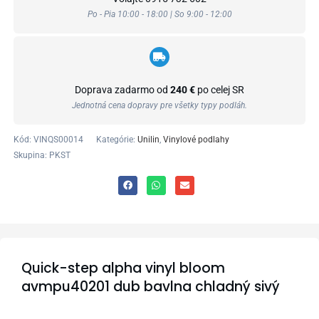
Po - Pia 10:00 - 18:00 | So 9:00 - 12:00
Doprava zadarmo od
240 €
po celej SR
Jednotná cena dopravy pre všetky typy podláh.
Kód:
VINQS00014
Kategórie:
Unilin
,
Vinylové podlahy
Skupina: PKST
Quick-step alpha vinyl bloom
avmpu40201 dub bavlna chladný sivý