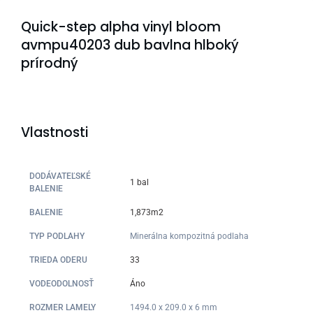
Quick-step alpha vinyl bloom
avmpu40203 dub bavlna hlboký
prírodný
Vlastnosti
DODÁVATEĽSKÉ
1 bal
BALENIE
BALENIE
1,873m2
TYP PODLAHY
Minerálna kompozitná podlaha
TRIEDA ODERU
33
VODEODOLNOSŤ
Áno
ROZMER LAMELY
1494.0 x 209.0 x 6 mm