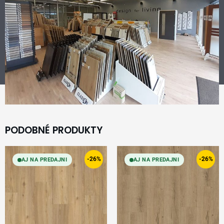
PODOBNÉ PRODUKTY
Original
Current
Original
Current
price
price
price
price
-26%
-26%
AJ NA PREDAJNI
AJ NA PREDAJNI
was:
is:
was:
is:
34,99 €.
25,99 €.
34,99 €.
25,99 €.