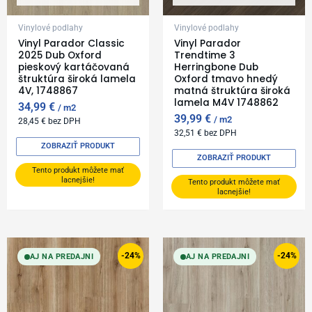
Vinylové podlahy
Vinylové podlahy
Vinyl Parador Classic
Vinyl Parador
2025 Dub Oxford
Trendtime 3
pieskový kartáčovaná
Herringbone Dub
štruktúra široká lamela
Oxford tmavo hnedý
4V, 1748867
matná štruktúra široká
lamela M4V 1748862
34,99
€
m2
39,99
€
m2
28,45
€
bez DPH
32,51
€
bez DPH
ZOBRAZIŤ PRODUKT
ZOBRAZIŤ PRODUKT
Tento produkt môžete mať
lacnejšie!
Tento produkt môžete mať
lacnejšie!
Original
Current
Original
Current
price
price
price
price
-24%
-24%
AJ NA PREDAJNI
AJ NA PREDAJNI
was:
is:
was:
is:
24,99 €.
18,99 €.
24,99 €.
18,99 €.