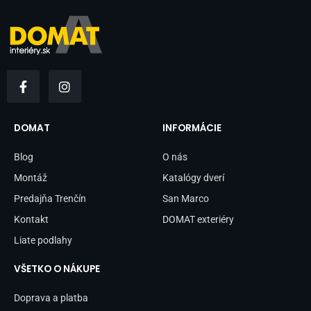
F
I
a
n
c
s
e
t
b
a
DOMAT
INFORMÁCIE
o
g
o
r
Blog
O nás
k
a
-
m
Montáž
Katalógy dverí
f
Predajňa Trenčín
San Marco
Kontakt
DOMAT exteriéry
Liate podlahy
VŠETKO O NÁKUPE
Doprava a platba