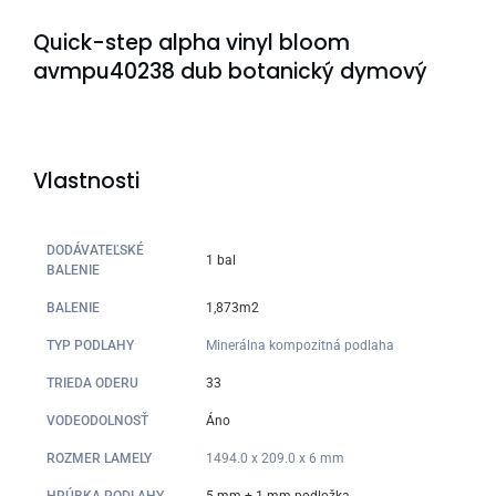
Quick-step alpha vinyl bloom
avmpu40238 dub botanický dymový
Vlastnosti
DODÁVATEĽSKÉ
1 bal
BALENIE
BALENIE
1,873m2
TYP PODLAHY
Minerálna kompozitná podlaha
TRIEDA ODERU
33
VODEODOLNOSŤ
Áno
ROZMER LAMELY
1494.0 x 209.0 x 6 mm
HRÚBKA PODLAHY
5 mm + 1 mm podložka