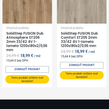
Vinylové podlahy
Vinylové podlahy
SolidStep FUSION Dub
SolidStep FUSION Dub
Atmosphere ST206
Comfort ST205 2mm
2mm 33/42 4V 1-
33/42 4V 1-lamela
lamela 1200x180x2/0,55
1200x180x2/0,55 mm
mm
24,99
€
18,99
€
m2
24,99
€
18,99
€
m2
15,44
€
bez DPH
15,44
€
bez DPH
ZOBRAZIŤ PRODUKT
ZOBRAZIŤ PRODUKT
Tento produkt môžete mať
lacnejšie!
Tento produkt môžete mať
lacnejšie!