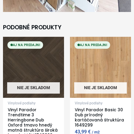
PODOBNÉ PRODUKTY
AJ NA PREDAJNI
AJ NA PREDAJNI
NIE JE SKLADOM
NIE JE SKLADOM
Vinylové podlahy
Vinylové podlahy
Vinyl Parador
Vinyl Parador Basic 30
Trendtime 3
Dub prírodný
Herringbone Dub
kartáčovaná štruktúra
Oxford tmavo hnedý
1649299
matná štruktúra široká
43,99
€
m2