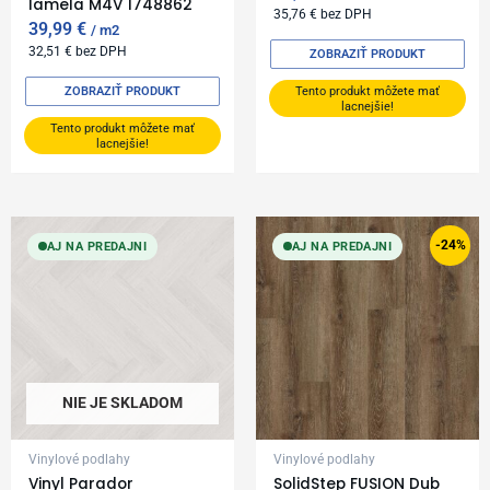
lamela M4V 1748862
35,76
€
bez DPH
39,99
€
m2
32,51
€
bez DPH
ZOBRAZIŤ PRODUKT
ZOBRAZIŤ PRODUKT
Tento produkt môžete mať
lacnejšie!
Tento produkt môžete mať
lacnejšie!
Original
Current
price
price
-24%
AJ NA PREDAJNI
AJ NA PREDAJNI
was:
is:
24,99 €.
18,99 €.
NIE JE SKLADOM
Vinylové podlahy
Vinylové podlahy
Vinyl Parador
SolidStep FUSION Dub