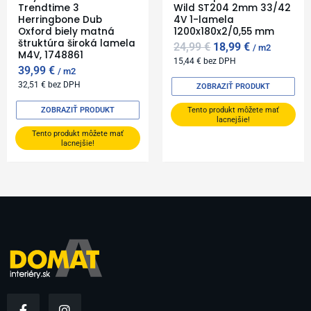
Trendtime 3
Wild ST204 2mm 33/42
Herringbone Dub
4V 1-lamela
Oxford biely matná
1200x180x2/0,55 mm
štruktúra široká lamela
24,99
€
18,99
€
m2
M4V, 1748861
15,44
€
bez DPH
39,99
€
m2
32,51
€
bez DPH
ZOBRAZIŤ PRODUKT
ZOBRAZIŤ PRODUKT
Tento produkt môžete mať
lacnejšie!
Tento produkt môžete mať
lacnejšie!
F
I