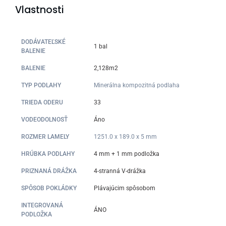
Vlastnosti
DODÁVATEĽSKÉ
1 bal
BALENIE
BALENIE
2,128m2
TYP PODLAHY
Minerálna kompozitná podlaha
TRIEDA ODERU
33
VODEODOLNOSŤ
Áno
ROZMER LAMELY
1251.0 x 189.0 x 5 mm
HRÚBKA PODLAHY
4 mm + 1 mm podložka
PRIZNANÁ DRÁŽKA
4-stranná V-drážka
SPÔSOB POKLÁDKY
Plávajúcim spôsobom
INTEGROVANÁ
ÁNO
PODLOŽKA