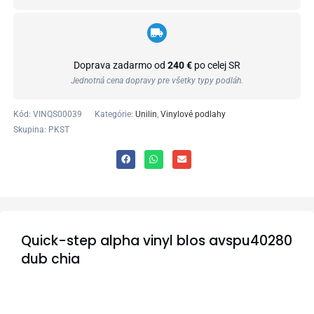
Doprava zadarmo od
240 €
po celej SR
Jednotná cena dopravy pre všetky typy podláh.
Kód:
VINQS00039
Kategórie:
Unilin
,
Vinylové podlahy
Skupina: PKST
Quick-step alpha vinyl blos avspu40280
dub chia