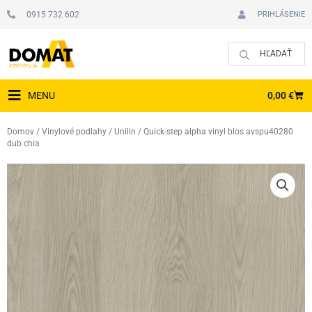
Preskočiť
0915 732 602
PRIHLÁSENIE
na
obsah
CAR
0,00
€
MENU
Domov
/
Vinylové podlahy
/
Unilin
/ Quick-step alpha vinyl blos avspu40280
dub chia