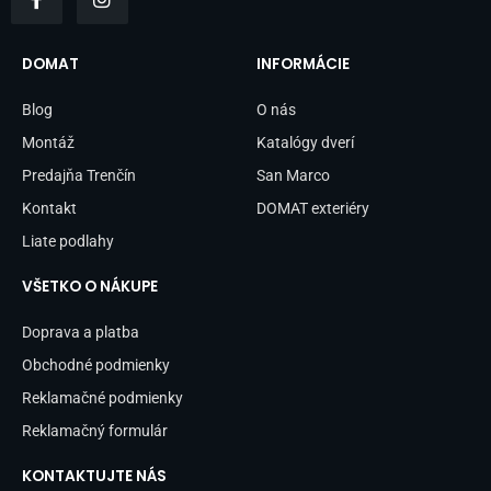
a
n
c
s
e
t
b
a
DOMAT
INFORMÁCIE
o
g
o
r
Blog
O nás
k
a
-
m
Montáž
Katalógy dverí
f
Predajňa Trenčín
San Marco
Kontakt
DOMAT exteriéry
Liate podlahy
VŠETKO O NÁKUPE
Doprava a platba
Obchodné podmienky
Reklamačné podmienky
Reklamačný formulár
KONTAKTUJTE NÁS