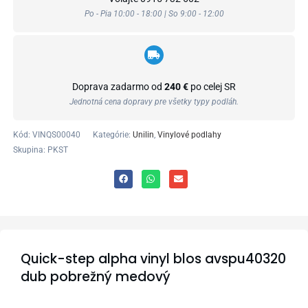
Po - Pia 10:00 - 18:00 | So 9:00 - 12:00
Doprava zadarmo od
240 €
po celej SR
Jednotná cena dopravy pre všetky typy podláh.
Kód:
VINQS00040
Kategórie:
Unilin
,
Vinylové podlahy
Skupina: PKST
Quick-step alpha vinyl blos avspu40320
dub pobrežný medový