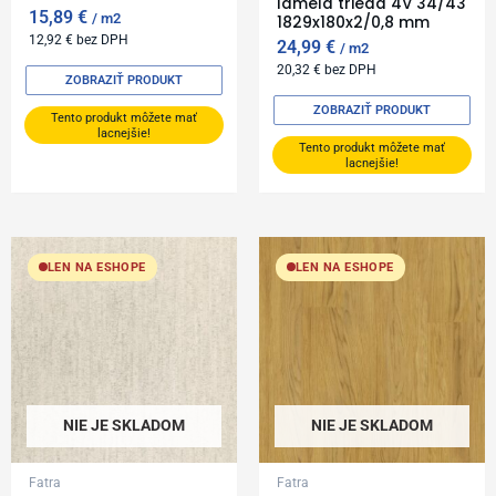
lamela trieda 4V 34/43
15,89
€
m2
1829x180x2/0,8 mm
12,92
€
bez DPH
24,99
€
m2
20,32
€
bez DPH
ZOBRAZIŤ PRODUKT
ZOBRAZIŤ PRODUKT
Tento produkt môžete mať
lacnejšie!
Tento produkt môžete mať
lacnejšie!
LEN NA ESHOPE
LEN NA ESHOPE
NIE JE SKLADOM
NIE JE SKLADOM
Fatra
Fatra