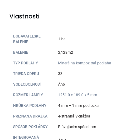
Vlastnosti
DODÁVATEĽSKÉ
1 bal
BALENIE
BALENIE
2,128m2
TYP PODLAHY
Minerálna kompozitná podlaha
TRIEDA ODERU
33
VODEODOLNOSŤ
Áno
ROZMER LAMELY
1251.0 x 189.0 x 5 mm
HRÚBKA PODLAHY
4 mm + 1 mm podložka
PRIZNANÁ DRÁŽKA
4-stranná V-drážka
SPÔSOB POKLÁDKY
Plávajúcim spôsobom
INTEGROVANÁ