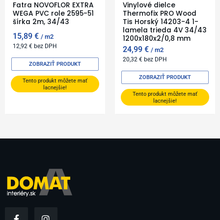
Fatra NOVOFLOR EXTRA
Vinylové dielce
WEGA PVC role 2595-51
Thermofix PRO Wood
šírka 2m, 34/43
Tis Horský 14203-4 1-
lamela trieda 4V 34/43
15,89
€
m2
1200x180x2/0,8 mm
12,92
€
bez DPH
24,99
€
m2
20,32
€
bez DPH
ZOBRAZIŤ PRODUKT
ZOBRAZIŤ PRODUKT
Tento produkt môžete mať
lacnejšie!
Tento produkt môžete mať
lacnejšie!
F
I
a
n