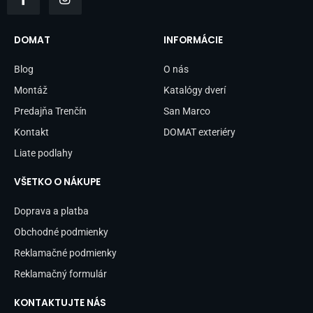
c
s
e
t
b
a
DOMAT
INFORMÁCIE
o
g
o
r
Blog
O nás
k
a
-
m
Montáž
Katalógy dverí
f
Predajňa Trenčín
San Marco
Kontakt
DOMAT exteriéry
Liate podlahy
VŠETKO O NÁKUPE
Doprava a platba
Obchodné podmienky
Reklamačné podmienky
Reklamačný formulár
KONTAKTUJTE NÁS