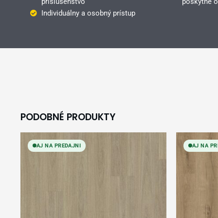
príslušenstvo
poskytne o
Individuálny a osobný prístup
PODOBNÉ PRODUKTY
AJ NA PREDAJNI
AJ NA PR