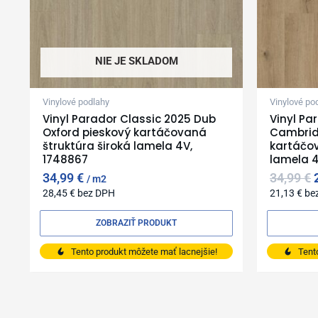
NIE JE SKLADOM
Vinylové podlahy
Vinylové po
Vinyl Parador Classic 2025 Dub
Vinyl Pa
Oxford pieskový kartáčovaná
Cambrid
štruktúra široká lamela 4V,
kartáčov
1748867
lamela 4
34,99
€
34,99
€
m2
28,45
€
bez DPH
21,13
€
be
ZOBRAZIŤ PRODUKT
Tento produkt môžete mať lacnejšie!
Tent