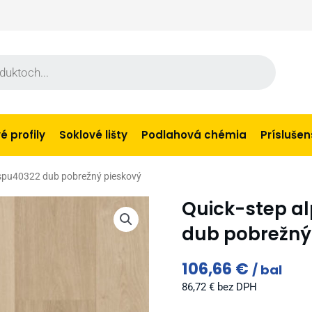
 profily
Soklové lišty
Podlahová chémia
Prísluše
avspu40322 dub pobrežný pieskový
Quick-step al
dub pobrežný
106,66
€
bal
86,72
€
bez DPH