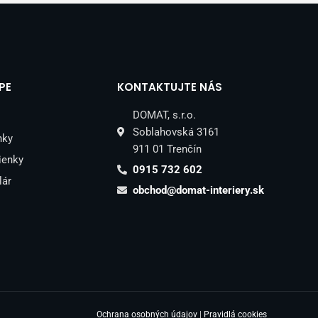
PE
KONTAKTUJTE NÁS
DOMAT, s.r.o.
Soblahovská 3161
nky
911 01 Trenčín
ienky
0915 732 602
lár
obchod@domat-interiery.sk
Ochrana osobných údajov
|
Pravidlá cookies