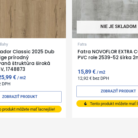
NIE JE SKLADOM
dlahy
Fatra
rador Classic 2025 Dub
Fatra NOVOFLOR EXTRA 
ge prírodný
PVC role 2539-52 šírka 2
aná štruktúra široká
V, 1748873
15,89
€
m2
25,99
€
m2
12,92
€
bez DPH
z DPH
ZOBRAZIŤ PRODUKT
ZOBRAZIŤ PRODUKT
Tento produkt môžete mať l
o produkt môžete mať lacnejšie!