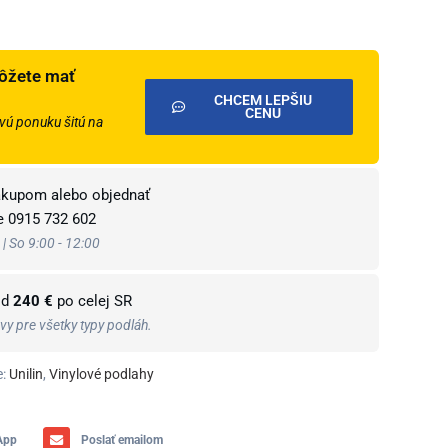
ôžete mať
CHCEM LEPŠIU
CENU
ú ponuku šitú na
ákupom alebo objednať
te
0915 732 602
 | So 9:00 - 12:00
od
240 €
po celej SR
y pre všetky typy podláh.
:
Unilin
,
Vinylové podlahy
App
Poslať emailom