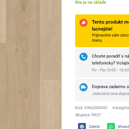
Nie je na sklade
Tento produkt m
lacnejšie!
Pripravíme vám cenov
mieru.
Chcete poradiť s n
telefonicky? Volaj
Po - Pia 10:00 - 18:00
Doprava zadarmo 
Jednotná cena doprav
Kód:
VINQS00042
Kategórie
Skupina: PKST
Zdieľať
Whats