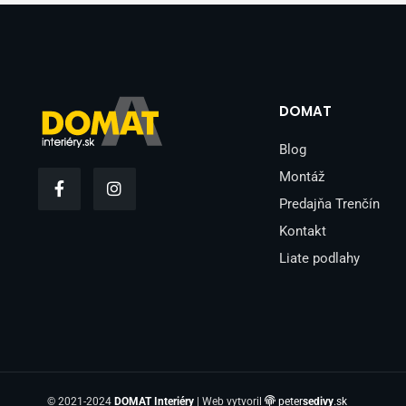
DOMAT
Blog
F
I
Montáž
a
n
Predajňa Trenčín
c
s
e
t
Kontakt
b
a
o
g
Liate podlahy
o
r
k
a
-
m
f
© 2021-2024
DOMAT Interiéry
| Web vytvoril
peter
sedivy
.sk