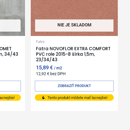
NIE JE SKLADOM
Fatra
COMET
Fatra NOVOFLOR EXTRA COMFORT
m, 34/43
PVC role 2015-8 šírka 1,5m,
23/34/43
15,89
€
m2
12,92
€
bez DPH
ZOBRAZIŤ PRODUKT
acnejšie!
Tento produkt môžete mať lacnejšie!