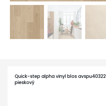
Quick-step alpha vinyl blos avspu4032
pieskový