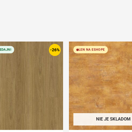
Original
Current
price
price
-26%
EDAJNI
LEN NA ESHOPE
was:
is:
34,99 €.
25,99 €.
NIE JE SKLADOM