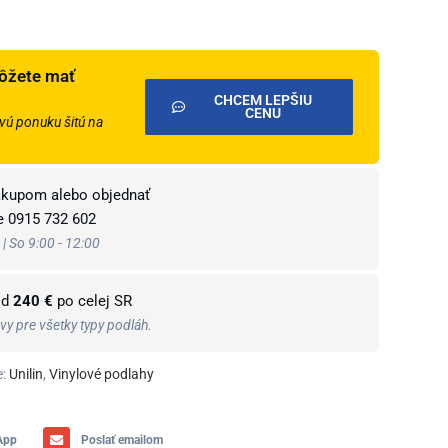
ôžete mať
CHCEM LEPŠIU
CENU
ú ponuku šitú na
ákupom alebo objednať
te
0915 732 602
 | So 9:00 - 12:00
od
240 €
po celej SR
y pre všetky typy podláh.
:
Unilin
,
Vinylové podlahy
App
Poslať emailom