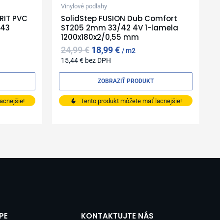
Vinylové podlahy
RIT PVC
SolidStep FUSION Dub Comfort
/43
ST205 2mm 33/42 4V 1-lamela
1200x180x2/0,55 mm
24,99
€
18,99
€
m2
15,44
€
bez DPH
ZOBRAZIŤ PRODUKT
acnejšie!
Tento produkt môžete mať lacnejšie!
PE
KONTAKTUJTE NÁS