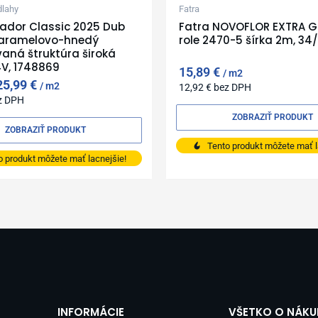
dlahy
Fatra
rador Classic 2025 Dub
Fatra NOVOFLOR EXTRA G
karamelovo-hnedý
role 2470-5 šírka 2m, 34
aná štruktúra široká
V, 1748869
15,89
€
m2
25,99
€
m2
12,92
€
bez DPH
z DPH
ZOBRAZIŤ PRODUKT
ZOBRAZIŤ PRODUKT
Tento produkt môžete mať l
o produkt môžete mať lacnejšie!
INFORMÁCIE
VŠETKO O NÁKU