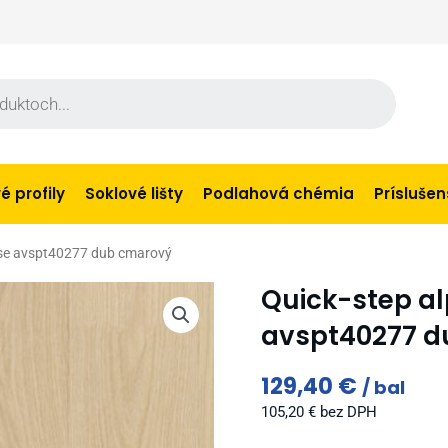
 profily
Soklové lišty
Podlahová chémia
Prísluše
base avspt40277 dub cmarový
Quick-step al
avspt40277 d
129,40
€
bal
105,20
€
bez DPH