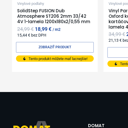
Vinylové podlahy
Vinylové po
SolidStep FUSION Dub
Vinyl Pa
Atmosphere ST206 2mm 33/42
Oxford 
4V 1-lamela 1200x180x2/0,55 mm
kartáčov
lamela 4
24,99
€
18,99
€
m2
34,99
€
15,44
€
bez DPH
21,13
€
be
ZOBRAZIŤ PRODUKT
Tento produkt môžete mať lacnejšie!
Tent
DOMAT