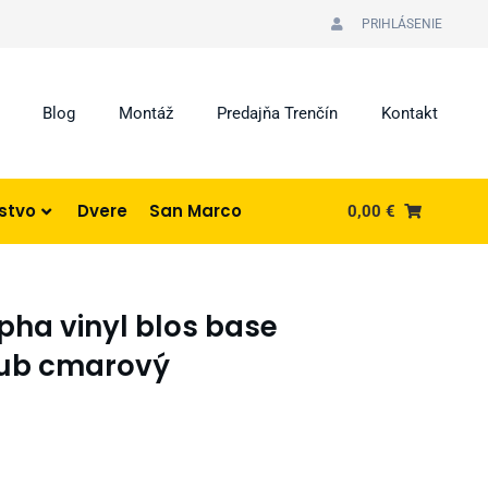
PRIHLÁSENIE
Blog
Montáž
Predajňa Trenčín
Kontakt
nstvo
Dvere
San Marco
0,00
€
pha vinyl blos base
ub cmarový