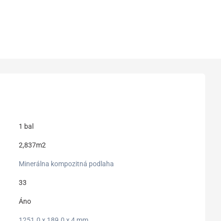
1 bal
2,837m2
Minerálna kompozitná podlaha
33
Áno
1251.0 x 189.0 x 4 mm