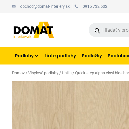
Preskočiť
obchod@domat-interiery.sk
0915 732 602
na
obsah
Products
search
Podlahy
Liate podlahy
Podložky
Podlahové
Domov
/
Vinylové podlahy
/
Unilin
/ Quick-step alpha vinyl blos 