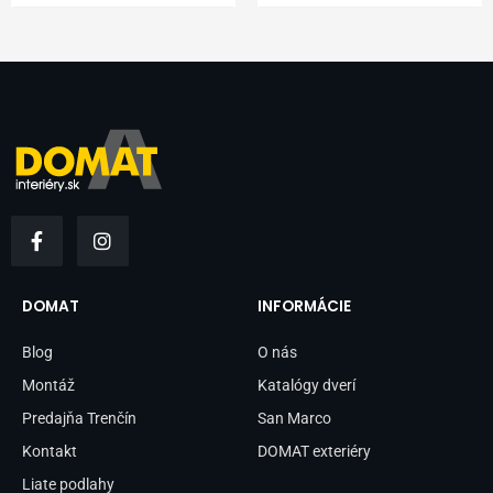
F
I
a
n
c
s
e
t
b
a
DOMAT
INFORMÁCIE
o
g
o
r
Blog
O nás
k
a
-
m
Montáž
Katalógy dverí
f
Predajňa Trenčín
San Marco
Kontakt
DOMAT exteriéry
Liate podlahy