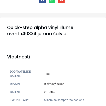
Quick-step alpha vinyl illume
avmtu40334 jemná šalvia
Vlastnosti
DODÁVATEĽSKÉ
1 bal
BALENIE
DIZAJN
Dlažbový dekor
BALENIE
2,198m2
TYP PODLAHY
Minerálna kompozitná podlaha