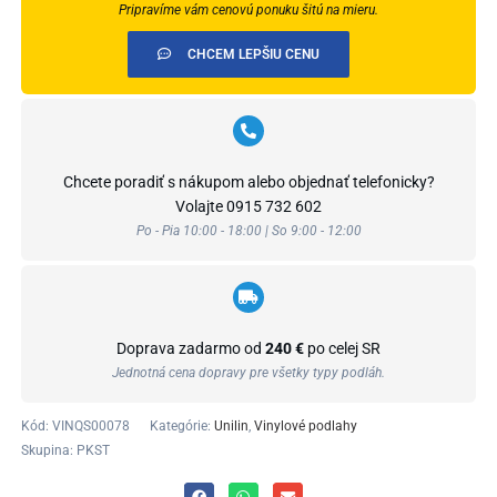
Pripravíme vám cenovú ponuku šitú na mieru.
CHCEM LEPŠIU CENU
Chcete poradiť s nákupom alebo objednať telefonicky?
Volajte
0915 732 602
Po - Pia 10:00 - 18:00 | So 9:00 - 12:00
Doprava zadarmo od
240 €
po celej SR
Jednotná cena dopravy pre všetky typy podláh.
Kód:
VINQS00078
Kategórie:
Unilin
,
Vinylové podlahy
Skupina: PKST