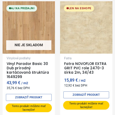
AJ NA PREDAJNI
LEN NA ESHOPE
NIE JE SKLADOM
Vinylové podlahy
Fatra
Vinyl Parador Basic 30
Fatra NOVOFLOR EXTRA
Dub prírodný
GRIT PVC role 2470-3
kartáčovaná štruktúra
šírka 2m, 34/43
1649299
15,89
€
m2
43,99
€
m2
12,92
€
bez DPH
35,76
€
bez DPH
ZOBRAZIŤ PRODUKT
ZOBRAZIŤ PRODUKT
Tento produkt môžete mať
Tento produkt môžete mať
lacnejšie!
lacnejšie!