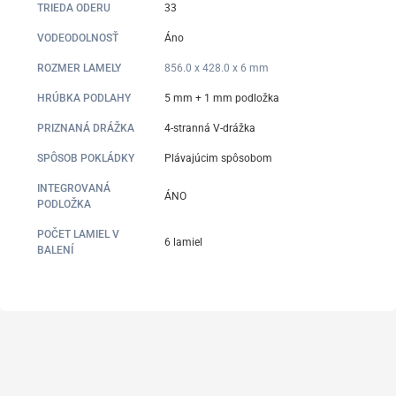
TRIEDA ODERU
33
VODEODOLNOSŤ
Áno
ROZMER LAMELY
856.0 x 428.0 x 6 mm
HRÚBKA PODLAHY
5 mm + 1 mm podložka
PRIZNANÁ DRÁŽKA
4-stranná V-drážka
SPÔSOB POKLÁDKY
Plávajúcim spôsobom
INTEGROVANÁ
ÁNO
PODLOŽKA
POČET LAMIEL V
6 lamiel
BALENÍ