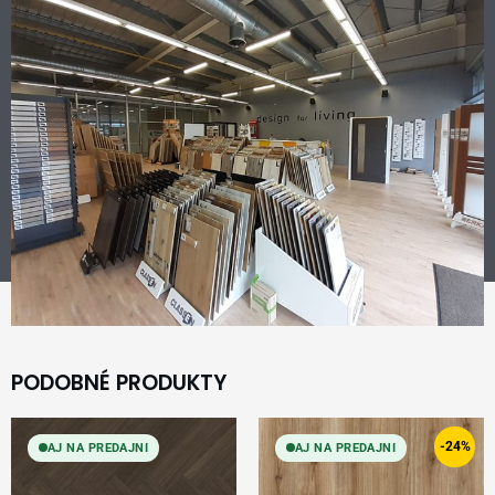
PODOBNÉ PRODUKTY
Original
Current
price
price
-24%
AJ NA PREDAJNI
AJ NA PREDAJNI
was:
is:
24,99 €.
18,99 €.