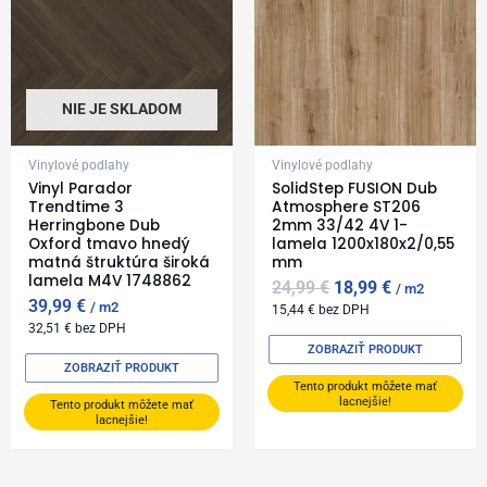
NIE JE SKLADOM
Vinylové podlahy
Vinylové podlahy
Vinyl Parador
SolidStep FUSION Dub
Trendtime 3
Atmosphere ST206
Herringbone Dub
2mm 33/42 4V 1-
Oxford tmavo hnedý
lamela 1200x180x2/0,55
matná štruktúra široká
mm
lamela M4V 1748862
24,99
€
18,99
€
m2
39,99
€
m2
15,44
€
bez DPH
32,51
€
bez DPH
ZOBRAZIŤ PRODUKT
ZOBRAZIŤ PRODUKT
Tento produkt môžete mať
lacnejšie!
Tento produkt môžete mať
lacnejšie!