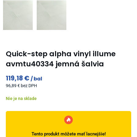
Quick-step alpha vinyl illume
avmtu40334 jemná šalvia
119,18
€
bal
96,89
€
bez DPH
Nie je na sklade
Tento produkt môžete mať lacnejšie!