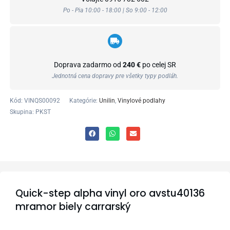
Po - Pia 10:00 - 18:00 | So 9:00 - 12:00
Doprava zadarmo od
240 €
po celej SR
Jednotná cena dopravy pre všetky typy podláh.
Kód:
VINQS00092
Kategórie:
Unilin
,
Vinylové podlahy
Skupina: PKST
Quick-step alpha vinyl oro avstu40136
mramor biely carrarský