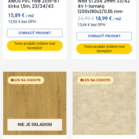
AMOS PVC role 2015-87
Wild ST204 2mm 33/42
šírka 1,5m, 23/34/43
4V 1-lamela
1200x180x2/0,55 mm
15,89
€
m2
24,99
€
18,99
€
m2
12,92
€
bez DPH
15,44
€
bez DPH
ZOBRAZIŤ PRODUKT
ZOBRAZIŤ PRODUKT
Tento produkt môžete mať
Tento produkt môžete mať
lacnejšie!
lacnejšie!
LEN NA ESHOPE
LEN NA ESHOPE
NIE JE SKLADOM