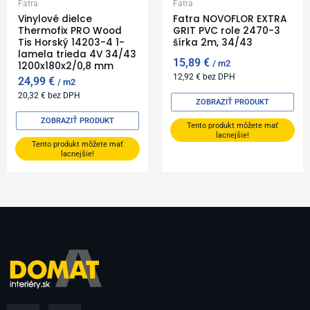
Fatra
Fatra
Vinylové dielce
Fatra NOVOFLOR EXTRA
Thermofix PRO Wood
GRIT PVC role 2470-3
Tis Horský 14203-4 1-
šírka 2m, 34/43
lamela trieda 4V 34/43
15,89
€
m2
1200x180x2/0,8 mm
12,92
€
bez DPH
24,99
€
m2
20,32
€
bez DPH
ZOBRAZIŤ PRODUKT
ZOBRAZIŤ PRODUKT
Tento produkt môžete mať
lacnejšie!
Tento produkt môžete mať
lacnejšie!
F
I