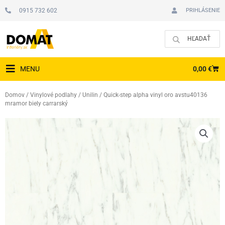
Preskočiť
0915 732 602
PRIHLÁSENIE
na
obsah
CAR
0,00
€
MENU
Domov
/
Vinylové podlahy
/
Unilin
/ Quick-step alpha vinyl oro avstu40136
mramor biely carrarský