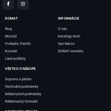
a
n
c
s
e
t
b
a
DOMAT
INFORMÁCIE
o
g
o
r
Blog
O nás
k
a
-
m
Montáž
Katalógy dverí
f
Predajňa Trenčín
San Marco
Kontakt
DOMAT exteriéry
Liate podlahy
VŠETKO O NÁKUPE
Doprava a platba
Obchodné podmienky
Reklamačné podmienky
Reklamačný formulár