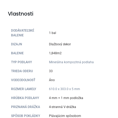
Vlastnosti
DODÁVATEĽSKÉ
1 bal
BALENIE
DIZAJN
Dlažbový dekor
BALENIE
1,848m2
TYP PODLAHY
Minerálna kompozitná podlaha
TRIEDA ODERU
33
VODEODOLNOSŤ
Áno
ROZMER LAMELY
610.0 x 303.0 x 5 mm
HRÚBKA PODLAHY
4 mm + 1 mm podložka
PRIZNANÁ DRÁŽKA
4-stranná V-drážka
SPÔSOB POKLÁDKY
Plávajúcim spôsobom