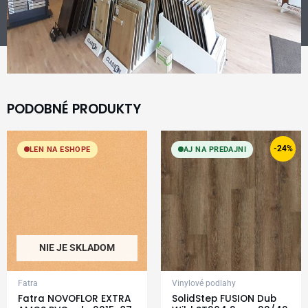
PODOBNÉ PRODUKTY
Original
Current
price
price
-24%
LEN NA ESHOPE
AJ NA PREDAJNI
was:
is:
24,99 €.
18,99 €.
NIE JE SKLADOM
Fatra
Vinylové podlahy
Fatra NOVOFLOR EXTRA
SolidStep FUSION Dub