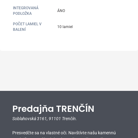
INTEGROVANÁ
ÁNO
PODLOŽKA
POČET LAMIEL V
10 lamiel
BALENÍ
Predajňa TRENČÍN
Soblahovská 3161,
91101 Trenčín.
Presvedčte sa na vlastné oči. Navštívte našu kamennú