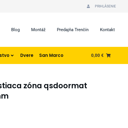
PRIHLÁSENIE
Blog
Montáž
Predajňa Trenčín
Kontakt
nstvo
Dvere
San Marco
0,00
€
istiaca zóna qsdoormat
mm