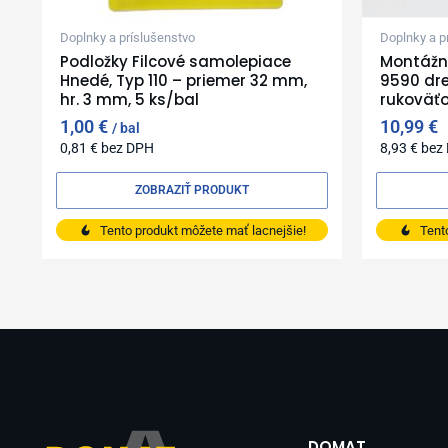
Doplnky a príslušenstvo
Doplnky a p
Podložky Filcové samolepiace
Montážny
Hnedé, Typ 110 – priemer 32 mm,
9590 dr
hr. 3 mm, 5 ks/bal
rukoväť
1,00
€
10,99
€
bal
0,81
€
bez DPH
8,93
€
bez
ZOBRAZIŤ PRODUKT
Tento produkt môžete mať lacnejšie!
Tent
DOMAT