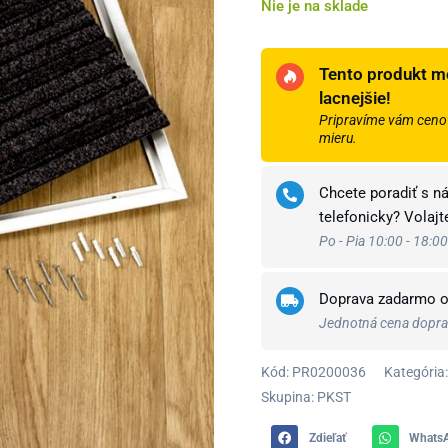
Nie je na sklade
Tento produkt m
lacnejšie!
Pripravíme vám cenov
mieru.
Chcete poradiť s n
telefonicky? Volaj
Po - Pia 10:00 - 18:00
Doprava zadarmo 
Jednotná cena doprav
Kód:
PR0200036
Kategória:
Skupina: PKST
Zdieľať
Whats