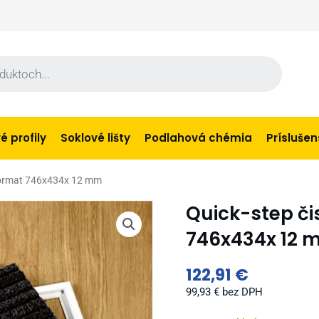
 profily
Soklové lišty
Podlahová chémia
Prísluše
doormat 746x434x 12 mm
Quick-step č
746x434x 12 
122,91
€
99,93
€
bez DPH