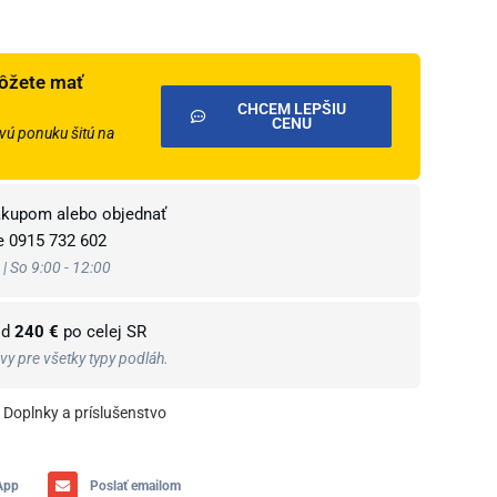
ôžete mať
CHCEM LEPŠIU
CENU
ú ponuku šitú na
ákupom alebo objednať
te
0915 732 602
 | So 9:00 - 12:00
od
240 €
po celej SR
y pre všetky typy podláh.
Doplnky a príslušenstvo
App
Poslať emailom