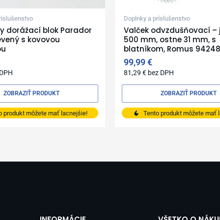
ríslušenstvo
Doplnky a príslušenstvo
 dorážací blok Parador
Valček odvzdušňovací – 
evený s kovovou
500 mm, ostne 31 mm, s
ou
blatníkom, Romus 9424
99,99
€
 DPH
81,29
€
bez DPH
ZOBRAZIŤ PRODUKT
ZOBRAZIŤ PRODUKT
o produkt môžete mať lacnejšie!
Tento produkt môžete mať l
INFORMÁCIE
VŠETKO O NÁKU