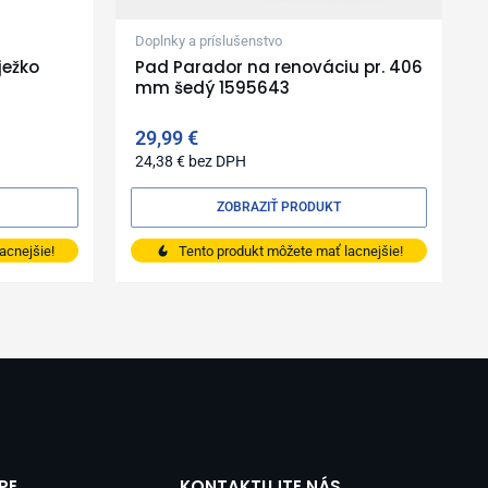
Doplnky a príslušenstvo
ježko
Pad Parador na renováciu pr. 406
mm šedý 1595643
8
29,99
€
24,38
€
bez DPH
ZOBRAZIŤ PRODUKT
acnejšie!
Tento produkt môžete mať lacnejšie!
PE
KONTAKTUJTE NÁS