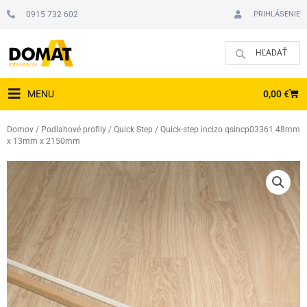
Preskočiť
0915 732 602
PRIHLÁSENIE
na
obsah
CAR
0,00
€
MENU
Domov
/
Podlahové profily
/
Quick Step
/ Quick-step incizo qsincp03361 48mm
x 13mm x 2150mm