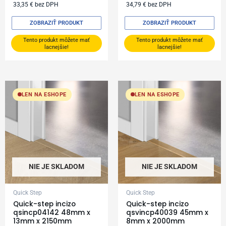
33,35
€
bez DPH
34,79
€
bez DPH
ZOBRAZIŤ PRODUKT
ZOBRAZIŤ PRODUKT
Tento produkt môžete mať
Tento produkt môžete mať
lacnejšie!
lacnejšie!
LEN NA ESHOPE
LEN NA ESHOPE
NIE JE SKLADOM
NIE JE SKLADOM
Quick Step
Quick Step
Quick-step incizo
Quick-step incizo
qsincp04142 48mm x
qsvincp40039 45mm x
13mm x 2150mm
8mm x 2000mm