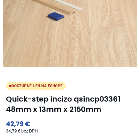
DOSTUPNÉ LEN NA ESHOPE
Quick-step incizo qsincp03361
48mm x 13mm x 2150mm
42,79
€
34,79
€
bez DPH