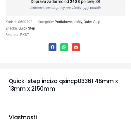
Doprava zadarmo od
240 €
po celej SR
Jednotná cena dopravy pre všetky typy podláh.
Kód:
HL0600392
Kategórie:
Podlahové profily
,
Quick Step
Značka:
Quick Step
Skupina: PKST
Quick-step incizo qsincp03361 48mm x
13mm x 2150mm
Vlastnosti