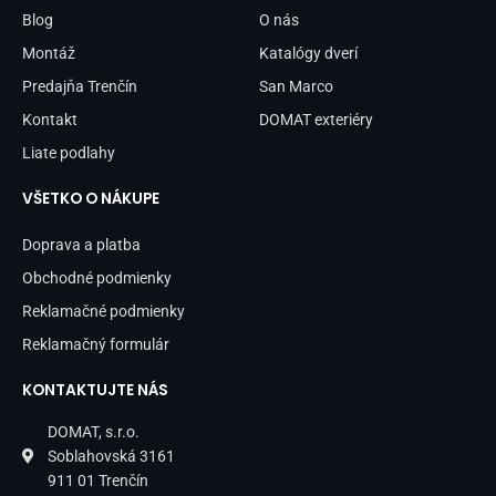
o
r
Blog
O nás
k
a
-
m
Montáž
Katalógy dverí
f
Predajňa Trenčín
San Marco
Kontakt
DOMAT exteriéry
Liate podlahy
VŠETKO O NÁKUPE
Doprava a platba
Obchodné podmienky
Reklamačné podmienky
Reklamačný formulár
KONTAKTUJTE NÁS
DOMAT, s.r.o.
Soblahovská 3161
911 01 Trenčín