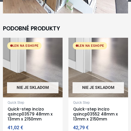
PODOBNÉ PRODUKTY
LEN NA ESHOPE
LEN NA ESHOPE
NIE JE SKLADOM
NIE JE SKLADOM
Quick Step
Quick Step
Quick-step incizo
Quick-step incizo
qsincp03579 48mm x
qsincp03552 48mm x
13mm x 2150mm
13mm x 2150mm
41,02
€
42,79
€