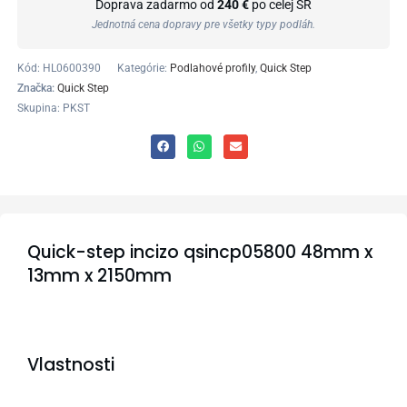
Doprava zadarmo od
240 €
po celej SR
Jednotná cena dopravy pre všetky typy podláh.
Kód:
HL0600390
Kategórie:
Podlahové profily
,
Quick Step
Značka:
Quick Step
Skupina: PKST
Quick-step incizo qsincp05800 48mm x
13mm x 2150mm
Vlastnosti