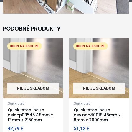
PODOBNÉ PRODUKTY
LEN NA ESHOPE
LEN NA ESHOPE
NIE JE SKLADOM
NIE JE SKLADOM
Quick Step
Quick Step
Quick-step incizo
Quick-step incizo
qsincp03545 48mm x
qsvincp40018 45mm x
13mm x 2150mm
8mm x 2000mm
42,79
€
51,12
€