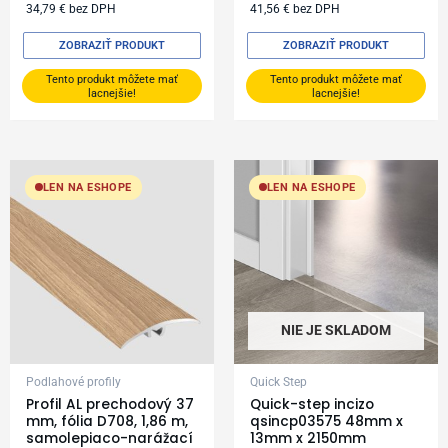
34,79
€
bez DPH
41,56
€
bez DPH
ZOBRAZIŤ PRODUKT
ZOBRAZIŤ PRODUKT
Tento produkt môžete mať
Tento produkt môžete mať
lacnejšie!
lacnejšie!
LEN NA ESHOPE
LEN NA ESHOPE
NIE JE SKLADOM
Podlahové profily
Quick Step
Profil AL prechodový 37
Quick-step incizo
mm, fólia D708, 1,86 m,
qsincp03575 48mm x
samolepiaco-narážací
13mm x 2150mm