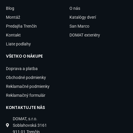
o
g
o
r
Blog
O nás
k
a
-
m
Montáž
Katalógy dverí
f
Predajňa Trenčín
San Marco
Kontakt
DOMAT exteriéry
Liate podlahy
VŠETKO O NÁKUPE
Doprava a platba
Obchodné podmienky
Reklamačné podmienky
Reklamačný formulár
KONTAKTUJTE NÁS
DOMAT, s.r.o.
Soblahovská 3161
911 01 Trenčín