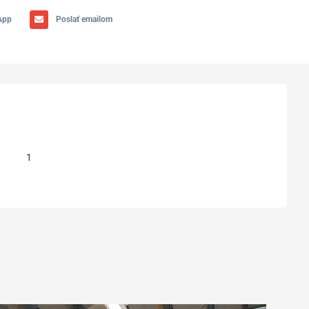
App
Poslať emailom
1