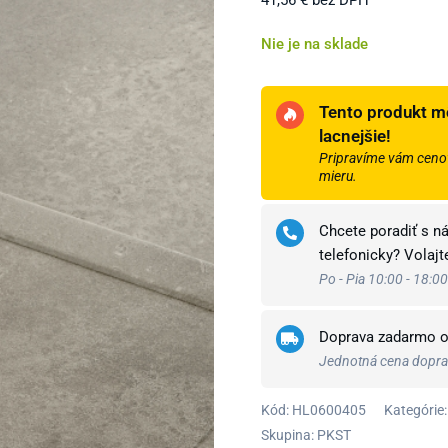
41,56
€
bez DPH
Nie je na sklade
Tento produkt m
lacnejšie!
Pripravíme vám cenov
mieru.
Chcete poradiť s n
telefonicky? Volaj
Po - Pia 10:00 - 18:00
Doprava zadarmo 
Jednotná cena doprav
Kód:
HL0600405
Kategórie:
Skupina: PKST