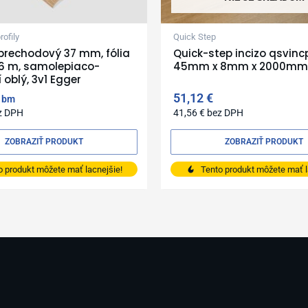
ofily
Quick Step
L prechodový 37 mm, fólia
Quick-step incizo qsvin
86 m, samolepiaco-
45mm x 8mm x 2000mm
 oblý, 3v1 Egger
51,12
€
bm
z DPH
41,56
€
bez DPH
ZOBRAZIŤ PRODUKT
ZOBRAZIŤ PRODUKT
o produkt môžete mať lacnejšie!
Tento produkt môžete mať l