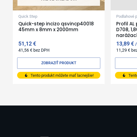
Quick Step
Podlahové pr
Quick-step incizo qsvincp40018
Profil A
45mm x 8mm x 2000mm
D708, 1,
narážací
51,12
€
13,89
€
41,56
€
bez DPH
11,29
€
be
ZOBRAZIŤ PRODUKT
Tento produkt môžete mať lacnejšie!
Tent