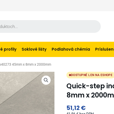
 profily
Soklové lišty
Podlahová chémia
Prísluše
incp40273 45mm x 8mm x 2000mm
DOSTUPNÉ LEN NA ESHOPE
Quick-step i
8mm x 2000
51,12
€