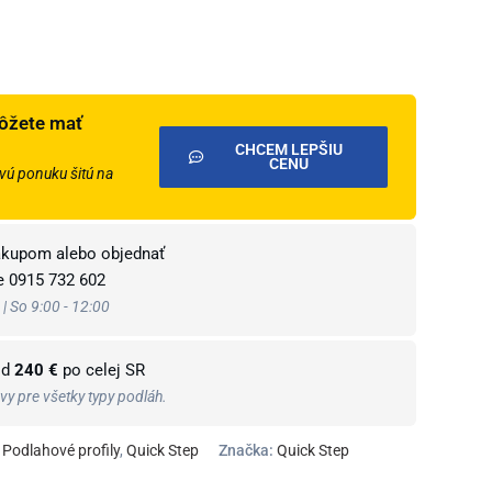
ôžete mať
CHCEM LEPŠIU
CENU
ú ponuku šitú na
ákupom alebo objednať
te
0915 732 602
 | So 9:00 - 12:00
od
240 €
po celej SR
y pre všetky typy podláh.
Podlahové profily
,
Quick Step
Značka:
Quick Step