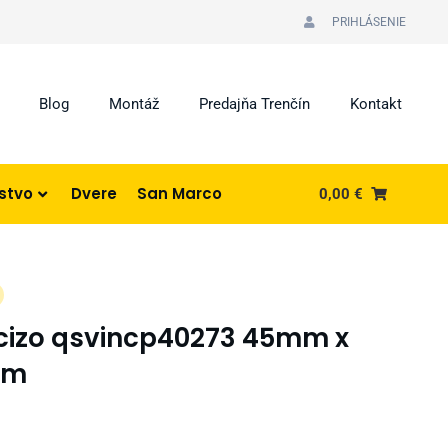
PRIHLÁSENIE
Blog
Montáž
Predajňa Trenčín
Kontakt
nstvo
Dvere
San Marco
0,00
€
ncizo qsvincp40273 45mm x
mm