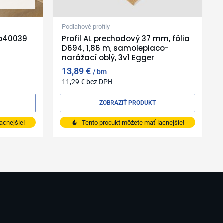
Podlahové profily
cp40039
Profil AL prechodový 37 mm, fólia
D694, 1,86 m, samolepiaco-
narážací oblý, 3v1 Egger
13,89
€
bm
11,29
€
bez DPH
ZOBRAZIŤ PRODUKT
acnejšie!
Tento produkt môžete mať lacnejšie!