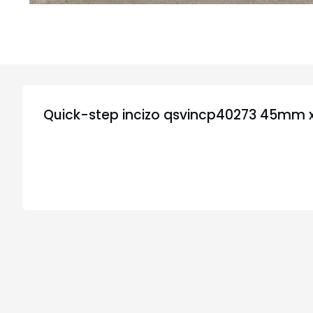
Quick-step incizo qsvincp40273 45m