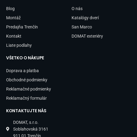
o
g
o
r
Blog
O nás
k
a
-
m
Montáž
Katalógy dverí
f
Predajňa Trenčín
San Marco
Kontakt
DOMAT exteriéry
Liate podlahy
VŠETKO O NÁKUPE
Doprava a platba
Obchodné podmienky
Reklamačné podmienky
Reklamačný formulár
KONTAKTUJTE NÁS
DOMAT, s.r.o.
Soblahovská 3161
911 01 Trenčín