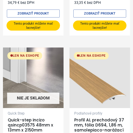
34,79
€
bez DPH
33,35
€
bez DPH
ZOBRAZIŤ PRODUKT
ZOBRAZIŤ PRODUKT
Tento produkt môžete mať
Tento produkt môžete mať
lacnejšie!
lacnejšie!
LEN NA ESHOPE
LEN NA ESHOPE
NIE JE SKLADOM
Quick Step
Podlahové profily
Quick-step incizo
Profil AL prechodový 37
qsincp03575 48mm x
mm, fólia D694, 1,86 m,
13mm x 2150mm
samolepiaco-narážací