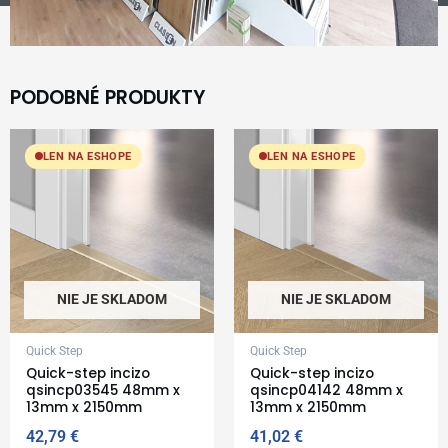
PODOBNÉ PRODUKTY
LEN NA ESHOPE
LEN NA ESHOPE
NIE JE SKLADOM
NIE JE SKLADOM
Quick Step
Quick Step
Quick-step incizo
Quick-step incizo
qsincp03545 48mm x
qsincp04142 48mm x
13mm x 2150mm
13mm x 2150mm
42,79
€
41,02
€