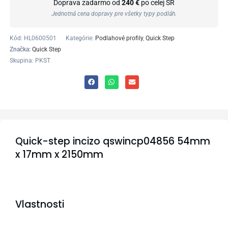
Doprava zadarmo od
240 €
po celej SR
Jednotná cena dopravy pre všetky typy podláh.
Kód:
HL0600501
Kategórie:
Podlahové profily
,
Quick Step
Značka:
Quick Step
Skupina: PKST
Quick-step incizo qswincp04856 54mm
x 17mm x 2150mm
Vlastnosti