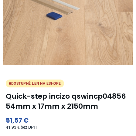
DOSTUPNÉ LEN NA ESHOPE
Quick-step incizo qswincp04856
54mm x 17mm x 2150mm
51,57
€
41,93
€
bez DPH