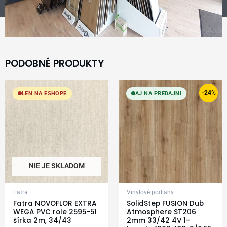
PODOBNÉ PRODUKTY
Original
Current
price
price
-24%
LEN NA ESHOPE
AJ NA PREDAJNI
was:
is:
24,99 €.
18,99 €.
NIE JE SKLADOM
Fatra
Vinylové podlahy
Fatra NOVOFLOR EXTRA
SolidStep FUSION Dub
WEGA PVC role 2595-51
Atmosphere ST206
šírka 2m, 34/43
2mm 33/42 4V 1-