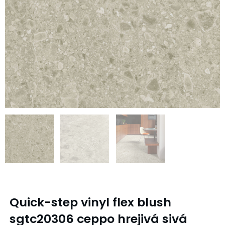
Quick-step vinyl flex blush
sgtc20306 ceppo hrejivá sivá