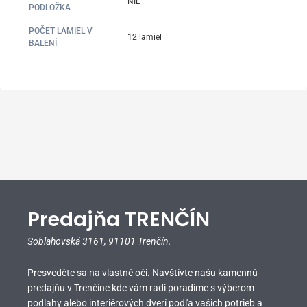
NIE
PODLOŽKA
POČET LAMIEL V
12 lamiel
BALENÍ
Predajňa TRENČÍN
Soblahovská 3161,
91101 Trenčín.
Presvedčte sa na vlastné oči. Navštívte našu kamennú
predajňu v Trenčíne kde vám radi poradíme s výberom
podlahy alebo interiérových dverí podľa vašich potrieb a