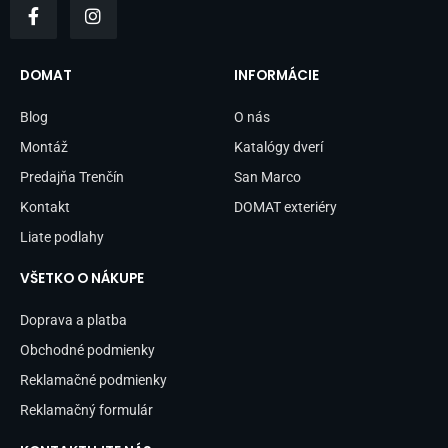
a
n
c
s
e
t
b
a
DOMAT
INFORMÁCIE
o
g
o
r
Blog
O nás
k
a
-
m
Montáž
Katalógy dverí
f
Predajňa Trenčín
San Marco
Kontakt
DOMAT exteriéry
Liate podlahy
VŠETKO O NÁKUPE
Doprava a platba
Obchodné podmienky
Reklamačné podmienky
Reklamačný formulár