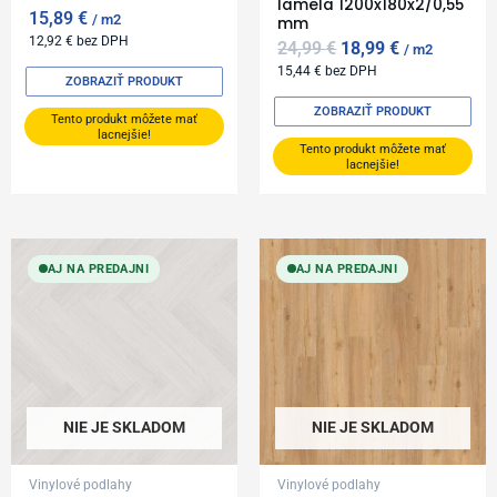
lamela 1200x180x2/0,55
15,89
€
m2
mm
12,92
€
bez DPH
24,99
€
18,99
€
m2
15,44
€
bez DPH
ZOBRAZIŤ PRODUKT
ZOBRAZIŤ PRODUKT
Tento produkt môžete mať
lacnejšie!
Tento produkt môžete mať
lacnejšie!
AJ NA PREDAJNI
AJ NA PREDAJNI
NIE JE SKLADOM
NIE JE SKLADOM
Vinylové podlahy
Vinylové podlahy