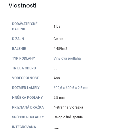
Vlastnosti
DODÁVATEĽSKÉ
1 bal
BALENIE
DIZAJN
Cement
BALENIE
4,459m2
TYP PODLAHY
Vinylová podlaha
TRIEDA ODERU
33
VODEODOLNOSŤ
Áno
ROZMER LAMELY
609,6 x 609,6 x 2,5 mm
HRÚBKA PODLAHY
2,5 mm
PRIZNANÁ DRÁŽKA
4-stranná V-drážka
SPÔSOB POKLÁDKY
Celoplošné lepenie
INTEGROVANÁ