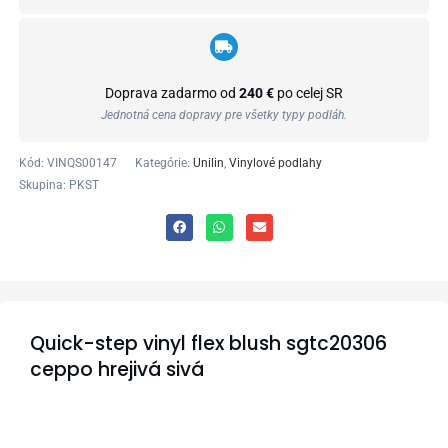
Doprava zadarmo od
240 €
po celej SR
Jednotná cena dopravy pre všetky typy podláh.
Kód:
VINQS00147
Kategórie:
Unilin
,
Vinylové podlahy
Skupina: PKST
Quick-step vinyl flex blush sgtc20306
ceppo hrejivá sivá