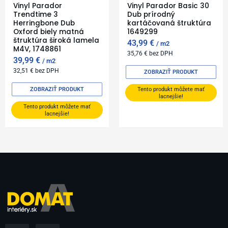
Vinyl Parador
Vinyl Parador Basic 30
Trendtime 3
Dub prírodný
Herringbone Dub
kartáčovaná štruktúra
Oxford biely matná
1649299
štruktúra široká lamela
43,99
€
m2
M4V, 1748861
35,76
€
bez DPH
39,99
€
m2
32,51
€
bez DPH
ZOBRAZIŤ PRODUKT
ZOBRAZIŤ PRODUKT
Tento produkt môžete mať
lacnejšie!
Tento produkt môžete mať
lacnejšie!
F
I