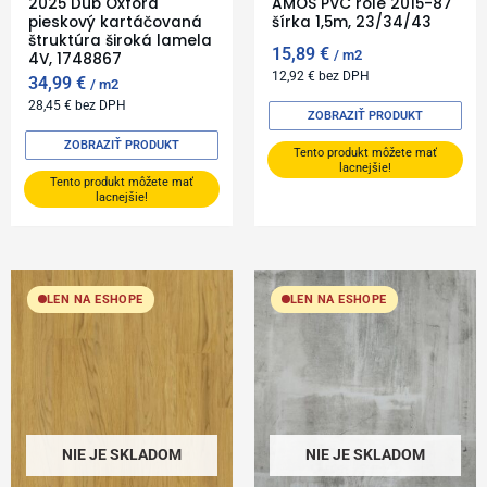
2025 Dub Oxford
AMOS PVC role 2015-87
pieskový kartáčovaná
šírka 1,5m, 23/34/43
štruktúra široká lamela
15,89
€
m2
4V, 1748867
12,92
€
bez DPH
34,99
€
m2
28,45
€
bez DPH
ZOBRAZIŤ PRODUKT
ZOBRAZIŤ PRODUKT
Tento produkt môžete mať
lacnejšie!
Tento produkt môžete mať
lacnejšie!
LEN NA ESHOPE
LEN NA ESHOPE
NIE JE SKLADOM
NIE JE SKLADOM