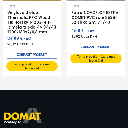
Fatra
Fatra
Vinylové dielce
Fatra NOVOFLOR EXTRA
Thermofix PRO Wood
COMET PVC role 2539-
Tis Horský 14203-4 1-
52 šírka 2m, 34/43
lamela trieda 4V 34/43
15,89
€
m2
1200x180x2/0,8 mm
12,92
€
bez DPH
24,99
€
m2
20,32
€
bez DPH
ZOBRAZIŤ PRODUKT
ZOBRAZIŤ PRODUKT
Tento produkt môžete mať
lacnejšie!
Tento produkt môžete mať
lacnejšie!