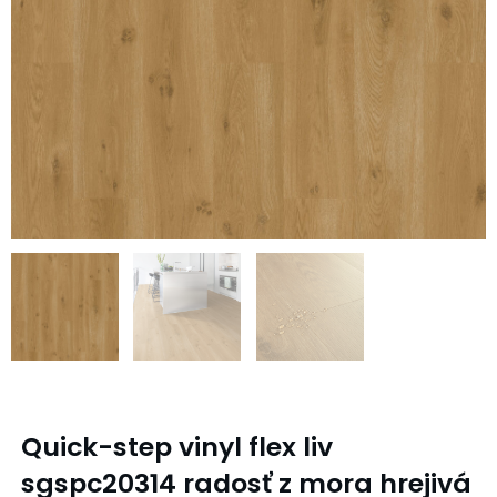
Quick-step vinyl flex liv
sgspc20314 radosť z mora hrejivá