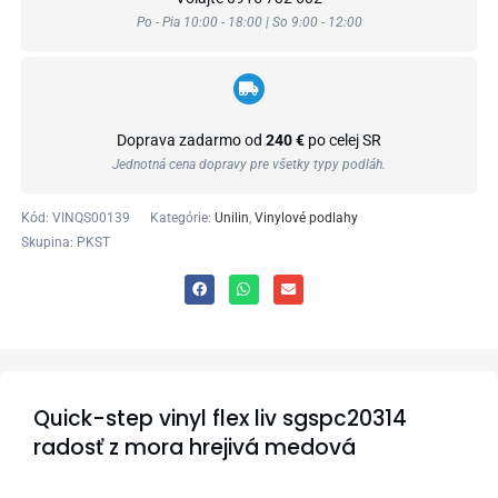
Po - Pia 10:00 - 18:00 | So 9:00 - 12:00
Doprava zadarmo od
240 €
po celej SR
Jednotná cena dopravy pre všetky typy podláh.
Kód:
VINQS00139
Kategórie:
Unilin
,
Vinylové podlahy
Skupina: PKST
Quick-step vinyl flex liv sgspc20314
radosť z mora hrejivá medová