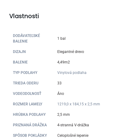
Vlastnosti
DODÁVATEĽSKÉ
1 bal
BALENIE
DIZAJN
Elegantné drevo
BALENIE
4,49m2
TYP PODLAHY
Vinylová podlaha
TRIEDA ODERU
33
VODEODOLNOSŤ
Áno
ROZMER LAMELY
1219,0 x 184,15 x 2,5 mm
HRÚBKA PODLAHY
2,5 mm
PRIZNANÁ DRÁŽKA
4-stranná V-drážka
SPÔSOB POKLÁDKY
Celoplošné lepenie