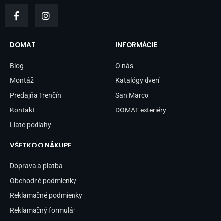
F
I
a
n
c
s
e
t
b
a
DOMAT
INFORMÁCIE
o
g
o
r
Blog
O nás
k
a
-
m
Montáž
Katalógy dverí
f
Predajňa Trenčín
San Marco
Kontakt
DOMAT exteriéry
Liate podlahy
VŠETKO O NÁKUPE
Doprava a platba
Obchodné podmienky
Reklamačné podmienky
Reklamačný formulár