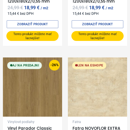
1200x180x2/0,55 mm
1200x180x2/0,55 mm
24,99
€
18,99
€
24,99
€
18,99
€
m2
m2
15,44
€
bez DPH
15,44
€
bez DPH
ZOBRAZIŤ PRODUKT
ZOBRAZIŤ PRODUKT
Tento produkt môžete mať
Tento produkt môžete mať
lacnejšie!
lacnejšie!
Original
Current
price
price
-26%
AJ NA PREDAJNI
LEN NA ESHOPE
was:
is:
34,99 €.
25,99 €.
Vinylové podlahy
Fatra
Vinyl Parador Classic
Fatra NOVOFLOR EXTRA