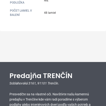
NIE
PODLOŽKA
POČET LAMIEL V
48 lamiel
BALENÍ
Predajňa TRENČÍN
Soblahovská 3161,
91101 Trenčín.
Presvedčte sa na vlastné oči. Navštívte našu kamennú
predajňu v Trenčíne kde vám radi poradíme s výberom
podlahy alebo interiérových dverí podľa vašich potrieb a