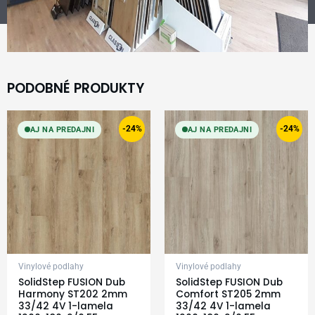
PODOBNÉ PRODUKTY
Original
Current
Original
Current
price
price
price
price
-24%
-24%
AJ NA PREDAJNI
AJ NA PREDAJNI
was:
is:
was:
is:
24,99 €.
18,99 €.
24,99 €.
18,99 €.
Vinylové podlahy
Vinylové podlahy
SolidStep FUSION Dub
SolidStep FUSION Dub
Harmony ST202 2mm
Comfort ST205 2mm
33/42 4V 1-lamela
33/42 4V 1-lamela