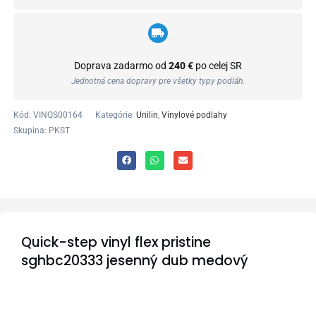
Doprava zadarmo od
240 €
po celej SR
Jednotná cena dopravy pre všetky typy podláh.
Kód:
VINQS00164
Kategórie:
Unilin
,
Vinylové podlahy
Skupina: PKST
Quick-step vinyl flex pristine
sghbc20333 jesenný dub medový