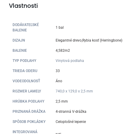
Vlastnosti
DODÁVATEĽSKÉ
1 bal
BALENIE
DIZAJN
Elegantné drevo,Rybia kosť (Herringbone)
BALENIE
4,582m2
TYP PODLAHY
Vinylová podlaha
TRIEDA ODERU
33
VODEODOLNOSŤ
Áno
ROZMER LAMELY
740,0 x 129,0 x 2,5 mm
HRÚBKA PODLAHY
2,5 mm
PRIZNANÁ DRÁŽKA
4-stranná V-drážka
SPÔSOB POKLÁDKY
Celoplošné lepenie
INTEGROVANÁ