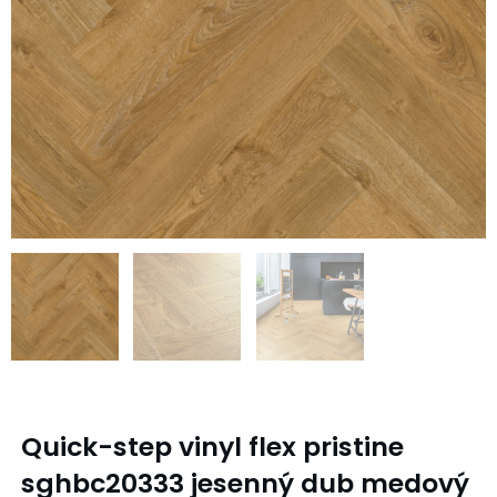
Quick-step vinyl flex pristine
sghbc20333 jesenný dub medový