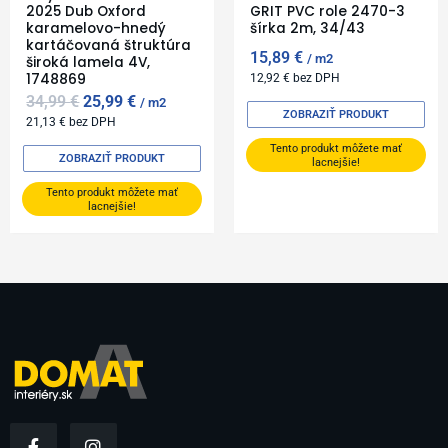
2025 Dub Oxford
GRIT PVC role 2470-3
karamelovo-hnedý
šírka 2m, 34/43
kartáčovaná štruktúra
15,89
€
m2
široká lamela 4V,
1748869
12,92
€
bez DPH
34,99
€
25,99
€
m2
ZOBRAZIŤ PRODUKT
21,13
€
bez DPH
Tento produkt môžete mať
ZOBRAZIŤ PRODUKT
lacnejšie!
Tento produkt môžete mať
lacnejšie!
F
I