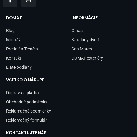
a
n
c
s
e
t
b
a
DOMAT
INFORMÁCIE
o
g
o
r
Blog
O nás
k
a
-
m
Montáž
Katalógy dverí
f
Predajňa Trenčín
San Marco
Kontakt
DOMAT exteriéry
Liate podlahy
VŠETKO O NÁKUPE
Doprava a platba
Obchodné podmienky
Reklamačné podmienky
Reklamačný formulár
KONTAKTUJTE NÁS