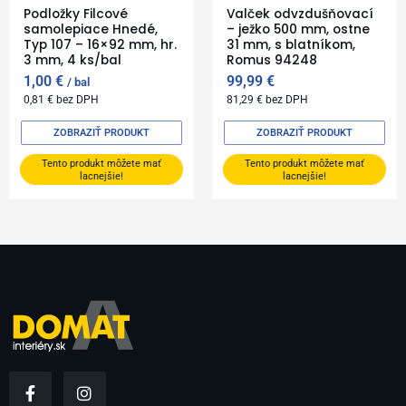
Podložky Filcové
Valček odvzdušňovací
samolepiace Hnedé,
– ježko 500 mm, ostne
Typ 107 – 16×92 mm, hr.
31 mm, s blatníkom,
3 mm, 4 ks/bal
Romus 94248
1,00
€
99,99
€
bal
0,81
€
bez DPH
81,29
€
bez DPH
ZOBRAZIŤ PRODUKT
ZOBRAZIŤ PRODUKT
Tento produkt môžete mať
Tento produkt môžete mať
lacnejšie!
lacnejšie!
F
I
a
n