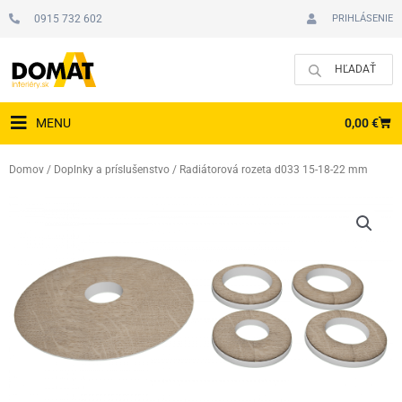
Preskočiť
0915 732 602
PRIHLÁSENIE
na
obsah
CAR
0,00
€
MENU
Domov
/
Doplnky a príslušenstvo
/ Radiátorová rozeta d033 15-18-22 mm