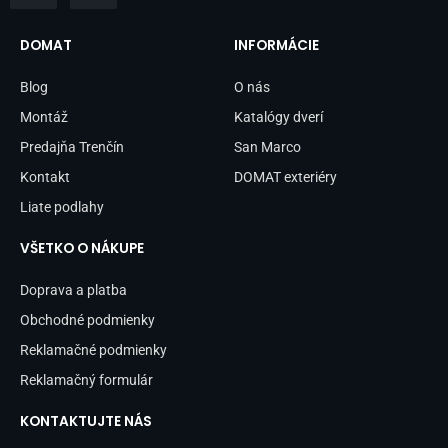
c
s
e
t
b
a
DOMAT
INFORMÁCIE
o
g
o
r
Blog
O nás
k
a
-
m
Montáž
Katalógy dverí
f
Predajňa Trenčín
San Marco
Kontakt
DOMAT exteriéry
Liate podlahy
VŠETKO O NÁKUPE
Doprava a platba
Obchodné podmienky
Reklamačné podmienky
Reklamačný formulár
KONTAKTUJTE NÁS