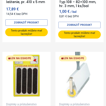
leštenie, pr. 410 x 5 mm
Typ 108 – 82×100 mm,
hr. 3 mm, 1 ks/bal
17,89
€
1,00
€
bal
14,54
€
bez DPH
0,81
€
bez DPH
ZOBRAZIŤ PRODUKT
ZOBRAZIŤ PRODUKT
Tento produkt môžete mať
Tento produkt môžete mať
lacnejšie!
lacnejšie!
LEN NA ESHOPE
LEN NA ESHOPE
Doplnky a príslušenstvo
Doplnky a príslušenstvo