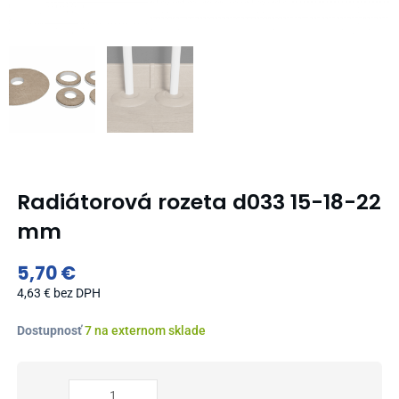
Radiátorová rozeta d033 15-18-22
mm
5,70
€
4,63
€
bez DPH
množstvo
Dostupnosť
7 na externom sklade
Radiátorová
rozeta
d033