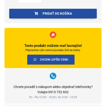
15-
18-
22
PRIDAŤ DO KOŠÍKA
mm
Tento produkt môžete mať lacnejšie!
Pripravíme vám cenovú ponuku šitú na mieru.
CHCEM LEPŠIU CENU
Chcete poradiť s nákupom alebo objednať telefonicky?
Volajte
0915 732 602
Po - Pia 10:00 - 18:00 | So 9:00 - 12:00