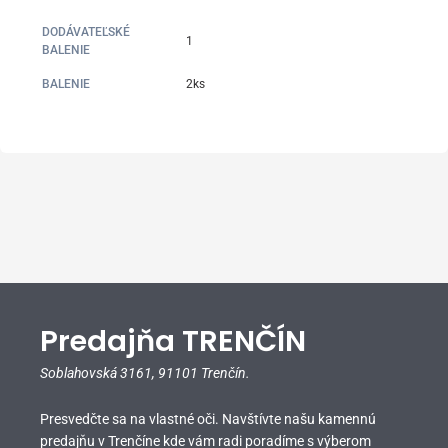
DODÁVATEĽSKÉ
1
BALENIE
BALENIE
2ks
Predajňa TRENČÍN
Soblahovská 3161,
91101 Trenčín.
Presvedčte sa na vlastné oči. Navštívte našu kamennú
predajňu v Trenčíne kde vám radi poradíme s výberom