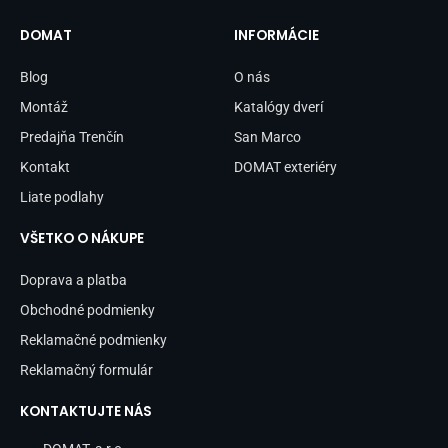
e
t
b
a
DOMAT
INFORMÁCIE
o
g
o
r
Blog
O nás
k
a
-
m
Montáž
Katalógy dverí
f
Predajňa Trenčín
San Marco
Kontakt
DOMAT exteriéry
Liate podlahy
VŠETKO O NÁKUPE
Doprava a platba
Obchodné podmienky
Reklamačné podmienky
Reklamačný formulár
KONTAKTUJTE NÁS