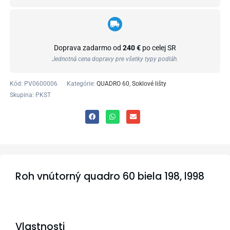
Doprava zadarmo od
240 €
po celej SR
Jednotná cena dopravy pre všetky typy podláh.
Kód:
PV0600006
Kategórie:
QUADRO 60
,
Soklové lišty
Skupina: PKST
Roh vnútorný quadro 60 biela 198, l998
Vlastnosti