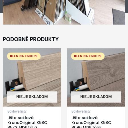
PODOBNÉ PRODUKTY
LEN NA ESHOPE
LEN NA ESHOPE
NIE JE SKLADOM
NIE JE SKLADOM
Soklové lišty
Soklové lišty
Lišta soklová
Lišta soklová
KronoOriginal K58C
KronoOriginal K58C
8573 MDF fólia
8096 MDF fólia