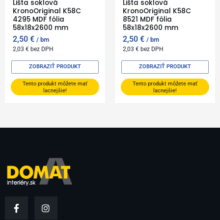
Lišta soklová
Lišta soklová
KronoOriginal K58C
KronoOriginal K58C
4295 MDF fólia
8521 MDF fólia
58x18x2600 mm
58x18x2600 mm
2,50
€
2,50
€
bm
bm
2,03
€
bez DPH
2,03
€
bez DPH
ZOBRAZIŤ PRODUKT
ZOBRAZIŤ PRODUKT
Tento produkt môžete mať
Tento produkt môžete mať
lacnejšie!
lacnejšie!
F
I
a
n
c
s