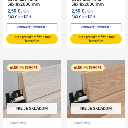
58x18x2600 mm
58x18x2600 mm
2,50
€
2,50
€
bm
bm
2,03
€
bez DPH
2,03
€
bez DPH
ZOBRAZIŤ PRODUKT
ZOBRAZIŤ PRODUKT
Tento produkt môžete mať
Tento produkt môžete mať
lacnejšie!
lacnejšie!
LEN NA ESHOPE
LEN NA ESHOPE
NIE JE SKLADOM
NIE JE SKLADOM
Soklové lišty
Soklové lišty