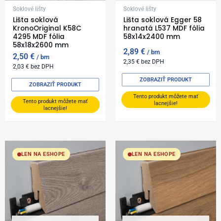
Soklové lišty
Soklové lišty
Lišta soklová
Lišta soklová Egger 58
KronoOriginal K58C
hranatá L537 MDF fólia
4295 MDF fólia
58x14x2400 mm
58x18x2600 mm
2,89
€
bm
2,50
€
bm
2,35
€
bez DPH
2,03
€
bez DPH
ZOBRAZIŤ PRODUKT
ZOBRAZIŤ PRODUKT
Tento produkt môžete mať
Tento produkt môžete mať
lacnejšie!
lacnejšie!
LEN NA ESHOPE
LEN NA ESHOPE