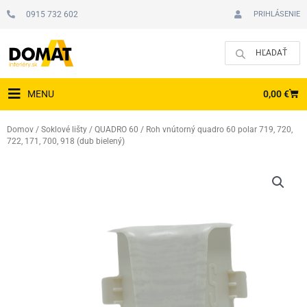
Preskočiť
0915 732 602
PRIHLÁSENIE
na
obsah
CAR
0,00
€
MENU
Domov
/
Soklové lišty
/
QUADRO 60
/ Roh vnútorný quadro 60 polar 719, 720,
722, 171, 700, 918 (dub bielený)