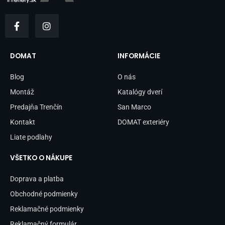
F
I
a
n
c
s
e
t
b
a
DOMAT
INFORMÁCIE
o
g
o
r
Blog
O nás
k
a
-
m
Montáž
Katalógy dverí
f
Predajňa Trenčín
San Marco
Kontakt
DOMAT exteriéry
Liate podlahy
VŠETKO O NÁKUPE
Doprava a platba
Obchodné podmienky
Reklamačné podmienky
Reklamačný formulár