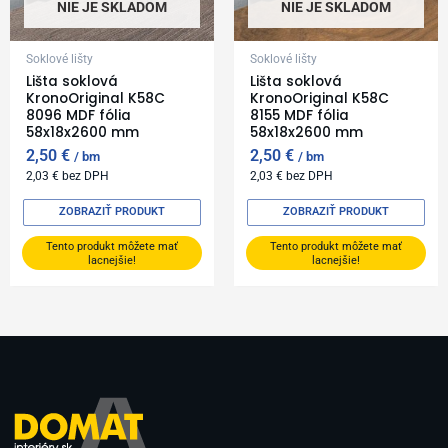
NIE JE SKLADOM
NIE JE SKLADOM
Soklové lišty
Soklové lišty
Lišta soklová
Lišta soklová
KronoOriginal K58C
KronoOriginal K58C
8096 MDF fólia
8155 MDF fólia
58x18x2600 mm
58x18x2600 mm
2,50
€
2,50
€
bm
bm
2,03
€
bez DPH
2,03
€
bez DPH
ZOBRAZIŤ PRODUKT
ZOBRAZIŤ PRODUKT
Tento produkt môžete mať
Tento produkt môžete mať
lacnejšie!
lacnejšie!