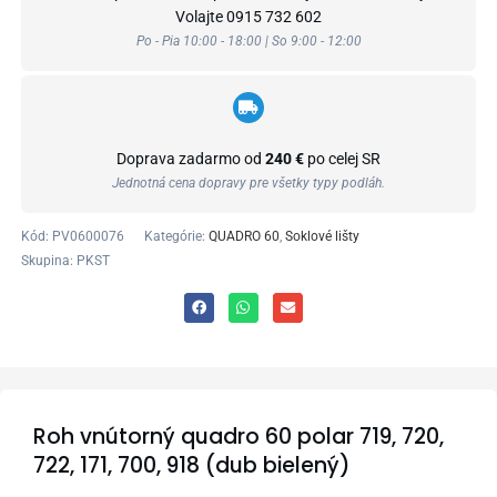
Volajte
0915 732 602
Po - Pia 10:00 - 18:00 | So 9:00 - 12:00
Doprava zadarmo od
240 €
po celej SR
Jednotná cena dopravy pre všetky typy podláh.
Kód:
PV0600076
Kategórie:
QUADRO 60
,
Soklové lišty
Skupina: PKST
Roh vnútorný quadro 60 polar 719, 720,
722, 171, 700, 918 (dub bielený)