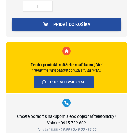
arbiton
biely
19x19x120mm
balenie
PRIDAŤ DO KOŠÍKA
4ks
Tento produkt môžete mať lacnejšie!
Pripravíme vám cenovú ponuku šitú na mieru.
CHCEM LEPŠIU CENU
Chcete poradiť s nákupom alebo objednať telefonicky?
Volajte
0915 732 602
Po - Pia 10:00 - 18:00 | So 9:00 - 12:00