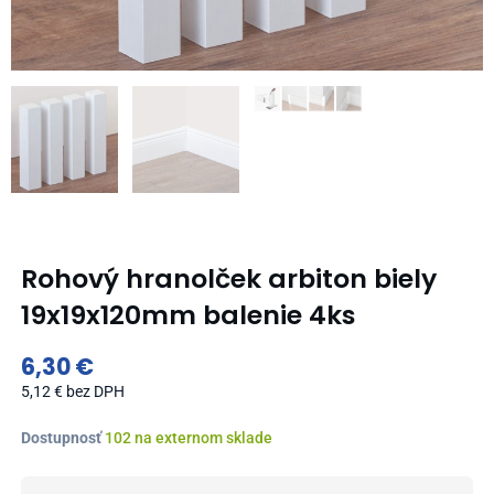
Rohový hranolček arbiton biely
19x19x120mm balenie 4ks
6,30
€
5,12
€
bez DPH
množstvo
Dostupnosť
102 na externom sklade
Rohový
hranolček