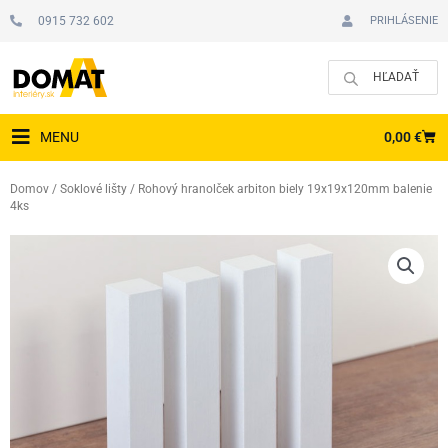
Preskočiť
0915 732 602
PRIHLÁSENIE
na
obsah
CAR
0,00
€
MENU
Domov
/
Soklové lišty
/ Rohový hranolček arbiton biely 19x19x120mm balenie
4ks