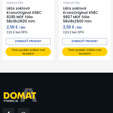
Soklové lišty
Soklové lišty
Lišta soklová
Lišta soklová
KronoOriginal K58C
KronoOriginal K58C
8285 MDF fólia
9807 MDF fólia
58x18x2600 mm
58x18x2600 mm
2,50
€
2,50
€
bm
bm
2,03
€
bez DPH
2,03
€
bez DPH
ZOBRAZIŤ PRODUKT
ZOBRAZIŤ PRODUKT
Tento produkt môžete mať
Tento produkt môžete mať
lacnejšie!
lacnejšie!
F
I