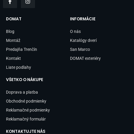
a
n
c
s
e
t
b
a
DOMAT
INFORMÁCIE
o
g
o
r
Blog
O nás
k
a
-
m
Montáž
Katalógy dverí
f
Predajňa Trenčín
San Marco
Kontakt
DOMAT exteriéry
Liate podlahy
VŠETKO O NÁKUPE
Doprava a platba
Obchodné podmienky
Reklamačné podmienky
Reklamačný formulár
KONTAKTUJTE NÁS