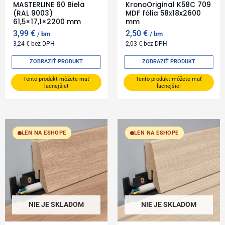
MASTERLINE 60 Biela
KronoOriginal K58C 709
(RAL 9003)
MDF fólia 58x18x2600
61,5×17,1×2200 mm
mm
3,99
€
2,50
€
bm
bm
3,24
€
bez DPH
2,03
€
bez DPH
ZOBRAZIŤ PRODUKT
ZOBRAZIŤ PRODUKT
Tento produkt môžete mať
Tento produkt môžete mať
lacnejšie!
lacnejšie!
LEN NA ESHOPE
LEN NA ESHOPE
NIE JE SKLADOM
NIE JE SKLADOM