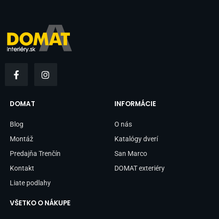
F
I
a
n
c
s
e
t
b
a
DOMAT
INFORMÁCIE
o
g
o
r
Blog
O nás
k
a
-
m
Montáž
Katalógy dverí
f
Predajňa Trenčín
San Marco
Kontakt
DOMAT exteriéry
Liate podlahy
VŠETKO O NÁKUPE