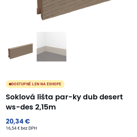
DOSTUPNÉ LEN NA ESHOPE
Soklová lišta par-ky dub desert
ws-des 2,15m
20,34
€
16,54
€
bez DPH