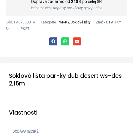
Doprava zadarmo od
240 €
po celej SR
Jednotná cena dopravy pre všetky typy podláh.
Kód:
PA07000014
Kategórie:
PAR-KY
,
Soklové lišty
Značka:
PAR-KY
Skupina: PKST
Soklová lišta par-ky dub desert ws-des
2,15m
Vlastnosti
DODÁVATEĽSKÉ