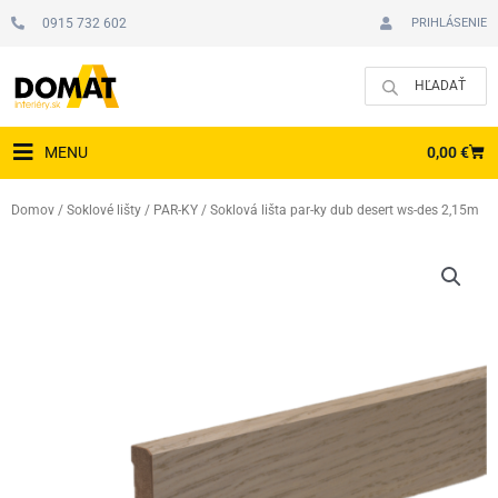
Preskočiť
0915 732 602
PRIHLÁSENIE
na
obsah
CAR
0,00
€
MENU
Domov
/
Soklové lišty
/
PAR-KY
/ Soklová lišta par-ky dub desert ws-des 2,15m