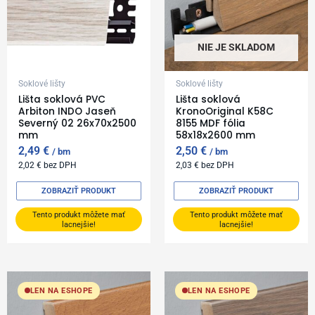
NIE JE SKLADOM
Soklové lišty
Soklové lišty
Lišta soklová PVC
Lišta soklová
Arbiton INDO Jaseň
KronoOriginal K58C
Severný 02 26x70x2500
8155 MDF fólia
mm
58x18x2600 mm
2,49
€
2,50
€
bm
bm
2,02
€
bez DPH
2,03
€
bez DPH
ZOBRAZIŤ PRODUKT
ZOBRAZIŤ PRODUKT
Tento produkt môžete mať
Tento produkt môžete mať
lacnejšie!
lacnejšie!
LEN NA ESHOPE
LEN NA ESHOPE