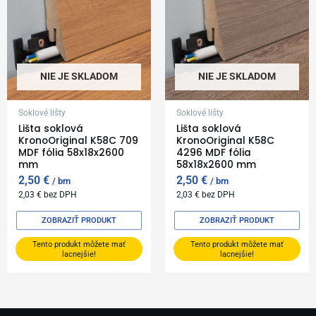
NIE JE SKLADOM
NIE JE SKLADOM
Soklové lišty
Soklové lišty
Lišta soklová
Lišta soklová
KronoOriginal K58C 709
KronoOriginal K58C
MDF fólia 58x18x2600
4296 MDF fólia
mm
58x18x2600 mm
2,50
€
2,50
€
bm
bm
2,03
€
bez DPH
2,03
€
bez DPH
ZOBRAZIŤ PRODUKT
ZOBRAZIŤ PRODUKT
Tento produkt môžete mať
Tento produkt môžete mať
lacnejšie!
lacnejšie!