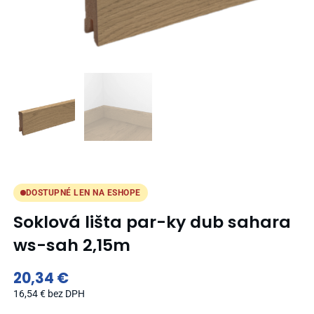
DOSTUPNÉ LEN NA ESHOPE
Soklová lišta par-ky dub sahara
ws-sah 2,15m
20,34
€
16,54
€
bez DPH