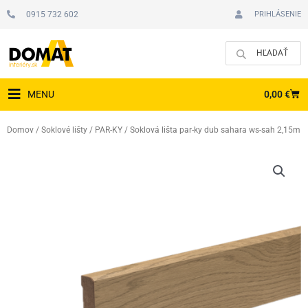
Preskočiť
0915 732 602
PRIHLÁSENIE
na
obsah
CAR
0,00
€
MENU
Domov
/
Soklové lišty
/
PAR-KY
/ Soklová lišta par-ky dub sahara ws-sah 2,15m