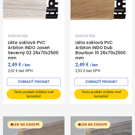
Soklové lišty
Soklové lišty
Lišta soklová PVC
Lišta soklová PVC
Arbiton INDO Jaseň
Arbiton INDO Dub
Severný 02 26x70x2500
Bourbon 10 26x70x2500
mm
mm
2,49
€
2,49
€
bm
bm
2,02
€
bez DPH
2,02
€
bez DPH
ZOBRAZIŤ PRODUKT
ZOBRAZIŤ PRODUKT
Tento produkt môžete mať
Tento produkt môžete mať
lacnejšie!
lacnejšie!
LEN NA ESHOPE
LEN NA ESHOPE