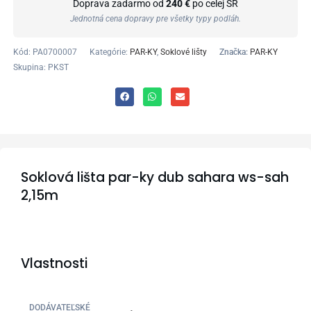
Doprava zadarmo od
240 €
po celej SR
Jednotná cena dopravy pre všetky typy podláh.
Kód:
PA0700007
Kategórie:
PAR-KY
,
Soklové lišty
Značka:
PAR-KY
Skupina: PKST
Soklová lišta par-ky dub sahara ws-sah
2,15m
Vlastnosti
DODÁVATEĽSKÉ