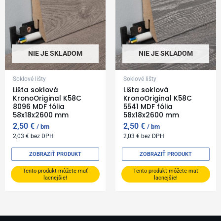
NIE JE SKLADOM
NIE JE SKLADOM
Soklové lišty
Soklové lišty
Lišta soklová
Lišta soklová
KronoOriginal K58C
KronoOriginal K58C
8096 MDF fólia
5541 MDF fólia
58x18x2600 mm
58x18x2600 mm
2,50
€
2,50
€
bm
bm
2,03
€
bez DPH
2,03
€
bez DPH
ZOBRAZIŤ PRODUKT
ZOBRAZIŤ PRODUKT
Tento produkt môžete mať
Tento produkt môžete mať
lacnejšie!
lacnejšie!