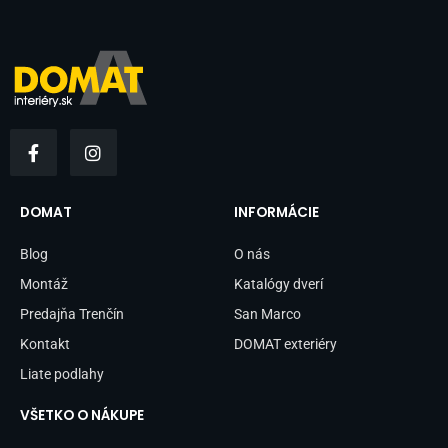
F
I
a
n
c
s
e
t
b
a
DOMAT
INFORMÁCIE
o
g
o
r
Blog
O nás
k
a
-
m
Montáž
Katalógy dverí
f
Predajňa Trenčín
San Marco
Kontakt
DOMAT exteriéry
Liate podlahy
VŠETKO O NÁKUPE