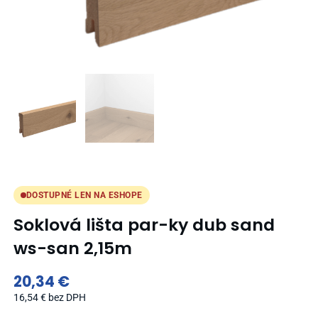
DOSTUPNÉ LEN NA ESHOPE
Soklová lišta par-ky dub sand
ws-san 2,15m
20,34
€
16,54
€
bez DPH