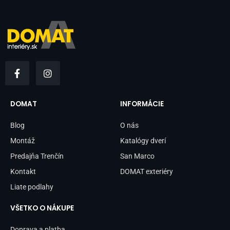
F
I
a
n
c
s
e
t
b
a
DOMAT
INFORMÁCIE
o
g
o
r
Blog
O nás
k
a
-
m
Montáž
Katalógy dverí
f
Predajňa Trenčín
San Marco
Kontakt
DOMAT exteriéry
Liate podlahy
VŠETKO O NÁKUPE
Doprava a platba