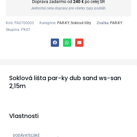
Doprava zadarmo od
240 €
po celej SR
Jednotná cena dopravy pre všetky typy podláh.
Kód:
PA0700003
Kategórie:
PAR-KY
,
Soklové lišty
Značka:
PAR-KY
Skupina: PKST
Soklová lišta par-ky dub sand ws-san
2,15m
Vlastnosti
DODÁVATEĽSKÉ