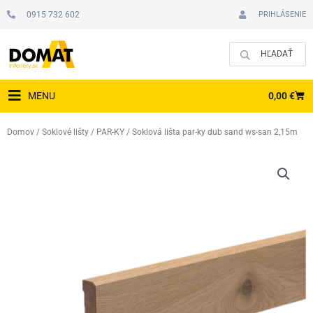
Preskočiť
0915 732 602
PRIHLÁSENIE
na
obsah
CAR
0,00
€
MENU
Domov
/
Soklové lišty
/
PAR-KY
/ Soklová lišta par-ky dub sand ws-san 2,15m