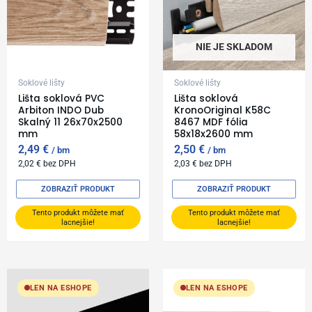
NIE JE SKLADOM
Soklové lišty
Soklové lišty
Lišta soklová PVC
Lišta soklová
Arbiton INDO Dub
KronoOriginal K58C
Skalný 11 26x70x2500
8467 MDF fólia
mm
58x18x2600 mm
2,49
€
2,50
€
bm
bm
2,02
€
bez DPH
2,03
€
bez DPH
ZOBRAZIŤ PRODUKT
ZOBRAZIŤ PRODUKT
Tento produkt môžete mať
Tento produkt môžete mať
lacnejšie!
lacnejšie!
LEN NA ESHOPE
LEN NA ESHOPE