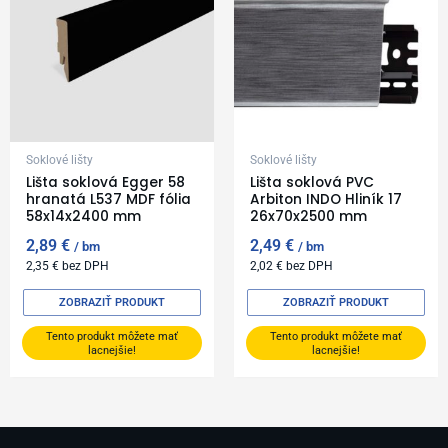
Soklové lišty
Soklové lišty
Lišta soklová Egger 58
Lišta soklová PVC
hranatá L537 MDF fólia
Arbiton INDO Hliník 17
58x14x2400 mm
26x70x2500 mm
2,89
€
2,49
€
bm
bm
2,35
€
bez DPH
2,02
€
bez DPH
ZOBRAZIŤ PRODUKT
ZOBRAZIŤ PRODUKT
Tento produkt môžete mať
Tento produkt môžete mať
lacnejšie!
lacnejšie!