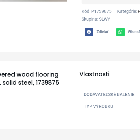
Kód:
P1739875
Kategórie:
Skupina: SLWY
Zdieľať
Whats
Vlastnosti
neered wood flooring
 solid steel, 1739875
DODÁVATEĽSKÉ BALENIE
TYP VÝROBKU