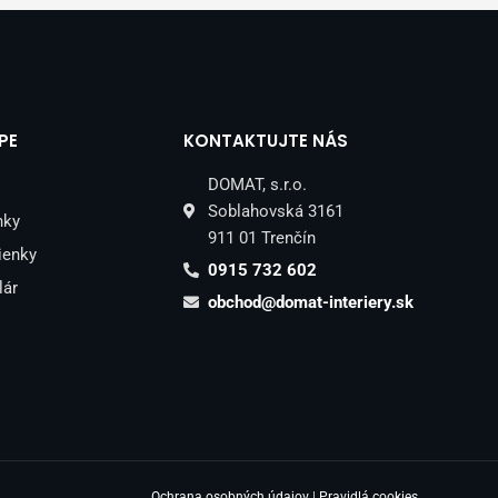
PE
KONTAKTUJTE NÁS
DOMAT, s.r.o.
Soblahovská 3161
nky
911 01 Trenčín
ienky
0915 732 602
lár
obchod@domat-interiery.sk
Ochrana osobných údajov
|
Pravidlá cookies