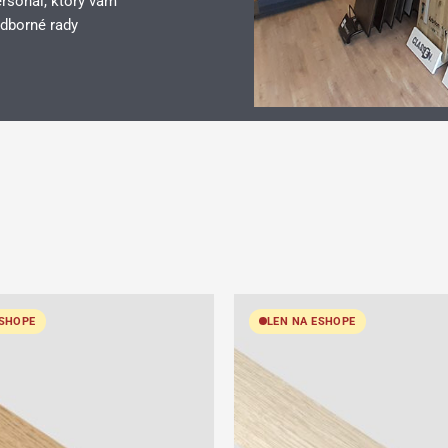
rsonál, ktorý vám
dborné rady
ESHOPE
LEN NA ESHOPE