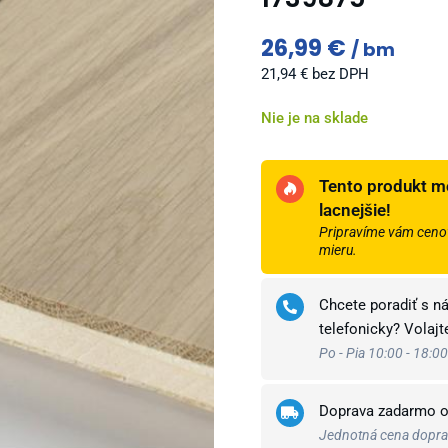
26,99
€
bm
21,94
€
bez DPH
Nie je na sklade
Tento produkt m
lacnejšie!
Pripravíme vám cenov
mieru.
Chcete poradiť s n
telefonicky? Volaj
Po - Pia 10:00 - 18:00
Doprava zadarmo 
Jednotná cena doprav