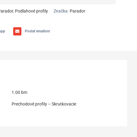
Parador
,
Podlahové profily
Značka:
Parador
App
Poslať emailom
1.00 bm
Prechodové profily – Skrutkovacie