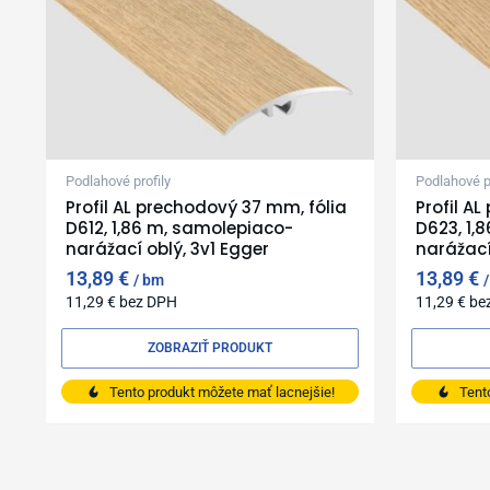
Podlahové profily
Podlahové pr
Profil AL prechodový 37 mm, fólia
Profil A
D612, 1,86 m, samolepiaco-
D623, 1,
narážací oblý, 3v1 Egger
narážací
13,89
€
13,89
€
bm
11,29
€
bez DPH
11,29
€
be
ZOBRAZIŤ PRODUKT
Tento produkt môžete mať lacnejšie!
Tent