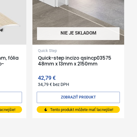
NIE JE SKLADOM
Quick Step
m, fólia
Quick-step incizo qsincp03575
o-
48mm x 13mm x 2150mm
42,79
€
34,79
€
bez DPH
ZOBRAZIŤ PRODUKT
acnejšie!
Tento produkt môžete mať lacnejšie!