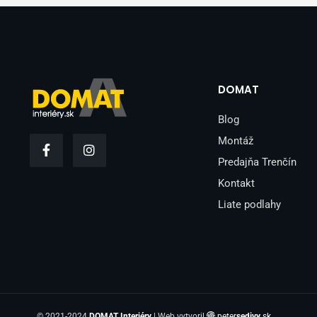
DOMAT
Blog
F
I
Montáž
a
n
Predajňa Trenčín
c
s
e
t
Kontakt
b
a
o
g
Liate podlahy
o
r
k
a
-
m
f
© 2021-2024
DOMAT Interiéry
| Web vytvoril
peter
sedivy
.sk