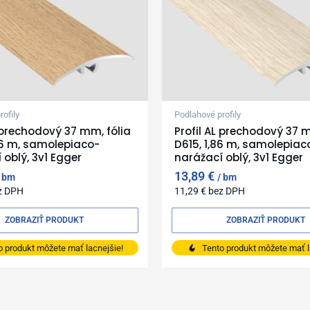
ofily
Podlahové profily
L prechodový 37 mm, fólia
Profil AL prechodový 37 m
86 m, samolepiaco-
D615, 1,86 m, samolepiac
 oblý, 3v1 Egger
narážací oblý, 3v1 Egger
13,89
€
bm
bm
z DPH
11,29
€
bez DPH
ZOBRAZIŤ PRODUKT
ZOBRAZIŤ PRODUKT
o produkt môžete mať lacnejšie!
Tento produkt môžete mať l