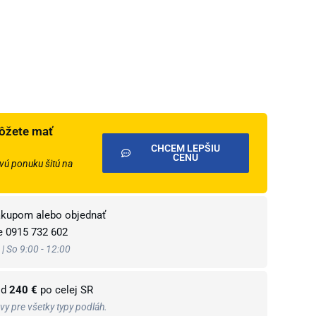
ôžete mať
CHCEM LEPŠIU
CENU
ú ponuku šitú na
ákupom alebo objednať
te
0915 732 602
 | So 9:00 - 12:00
od
240 €
po celej SR
y pre všetky typy podláh.