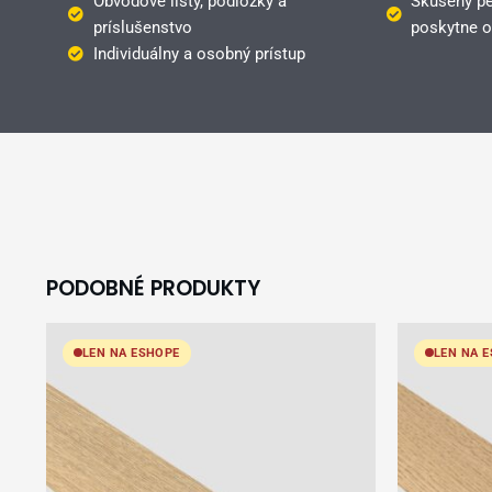
Obvodové lišty, podložky a
Skúsený pe
príslušenstvo
poskytne o
Individuálny a osobný prístup
PODOBNÉ PRODUKTY
LEN NA ESHOPE
LEN NA 