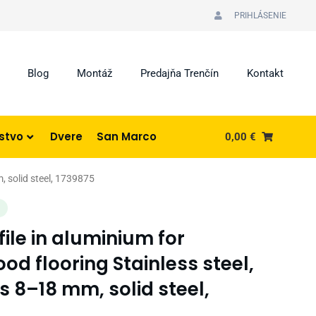
PRIHLÁSENIE
Blog
Montáž
Predajňa Trenčín
Kontakt
nstvo
Dvere
San Marco
0,00
€
m, solid steel, 1739875
I
file in aluminium for
d flooring Stainless steel,
s 8–18 mm, solid steel,