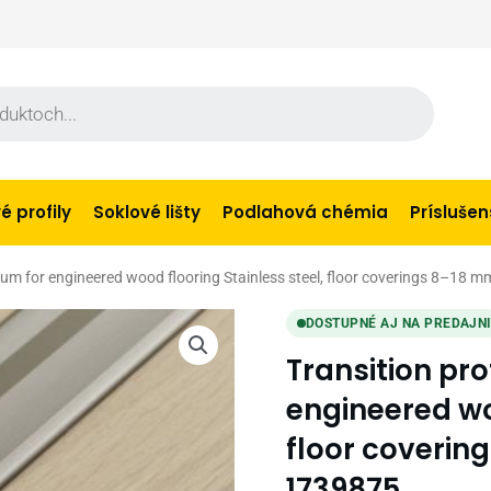
 profily
Soklové lišty
Podlahová chémia
Prísluše
nium for engineered wood flooring Stainless steel, floor coverings 8–18 m
DOSTUPNÉ AJ NA PREDAJN
Transition pro
engineered woo
floor covering
1739875