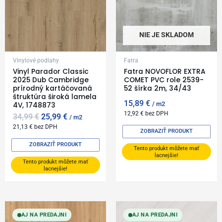
NIE JE SKLADOM
Vinylové podlahy
Fatra
Vinyl Parador Classic
Fatra NOVOFLOR EXTRA
2025 Dub Cambridge
COMET PVC role 2539-
prírodný kartáčovaná
52 šírka 2m, 34/43
štruktúra široká lamela
15,89
€
m2
4V, 1748873
12,92
€
bez DPH
34,99
€
25,99
€
m2
21,13
€
bez DPH
ZOBRAZIŤ PRODUKT
ZOBRAZIŤ PRODUKT
Tento produkt môžete mať
lacnejšie!
Tento produkt môžete mať
lacnejšie!
AJ NA PREDAJNI
AJ NA PREDAJNI