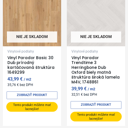
NIE JE SKLADOM
NIE JE SKLADOM
Vinylové podlahy
Vinylové podlahy
Vinyl Parador Basic 30
Vinyl Parador
Dub prírodný
Trendtime 3
kartáčovaná štruktúra
Herringbone Dub
1649299
Oxford biely matná
štruktúra široká lamela
43,99
€
m2
M4V, 1748861
35,76
€
bez DPH
39,99
€
m2
32,51
€
bez DPH
ZOBRAZIŤ PRODUKT
ZOBRAZIŤ PRODUKT
Tento produkt môžete mať
lacnejšie!
Tento produkt môžete mať
lacnejšie!