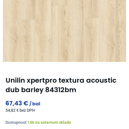
Unilin xpertpro textura acoustic
dub barley 84312bm
67,43
€
bal
54,82
€
bez DPH
množstvo
Dostupnosť
146 na externom sklade
Unilin