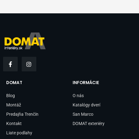
F
I
a
n
c
s
e
t
b
a
DOMAT
INFORMÁCIE
o
g
o
r
Blog
O nás
k
a
-
m
Montáž
Katalógy dverí
f
Predajňa Trenčín
San Marco
Kontakt
DOMAT exteriéry
Liate podlahy