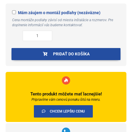
xpertpro
textura
Mám záujem o montáž podlahy (nezáväzne)
acoustic
Cena montáže podlahy závisí od miesta inštalácie a rozmerov. Pre
doplnenie informácií vás budeme kontaktovať.
dub
barley
84312bm
PRIDAŤ DO KOŠÍKA
Tento produkt môžete mať lacnejšie!
Pripravíme vám cenovú ponuku šitú na mieru.
CHCEM LEPŠIU CENU