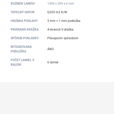
ROZMER LAMELY
1494 x 209 x 6 mm
TEPELNÝ ODPOR
0,035 m2 K/W
HRÚBKA PODLAHY
5 mm + 1 mm podložka
PRIZNANÁ DRÁŽKA
4-stranná V-drážka
SPÔSOB POKLÁDKY
Plávajúcim spôsobom
INTEGROVANÁ
ÁNO
PODLOŽKA
POČET LAMIEL V
6 lamiel
BALENÍ