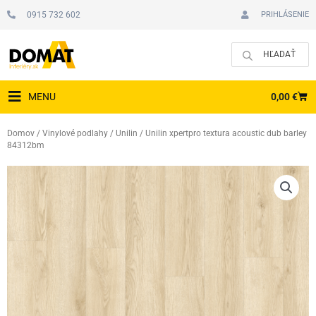
Preskočiť
0915 732 602
PRIHLÁSENIE
na
obsah
CAR
0,00
€
MENU
Domov
/
Vinylové podlahy
/
Unilin
/ Unilin xpertpro textura acoustic dub barley
84312bm