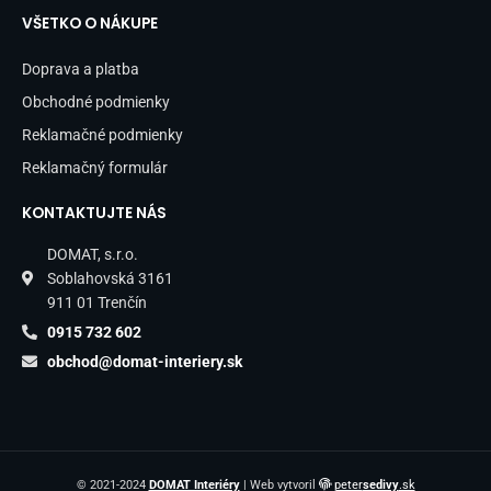
VŠETKO O NÁKUPE
Doprava a platba
Obchodné podmienky
Reklamačné podmienky
Reklamačný formulár
KONTAKTUJTE NÁS
DOMAT, s.r.o.
Soblahovská 3161
911 01 Trenčín
0915 732 602
obchod@domat-interiery.sk
© 2021-2024
DOMAT Interiéry
| Web vytvoril
peter
sedivy
.sk