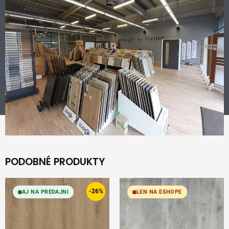
PODOBNÉ PRODUKTY
Original
Current
price
price
-26%
AJ NA PREDAJNI
LEN NA ESHOPE
was:
is:
34,99 €.
25,99 €.