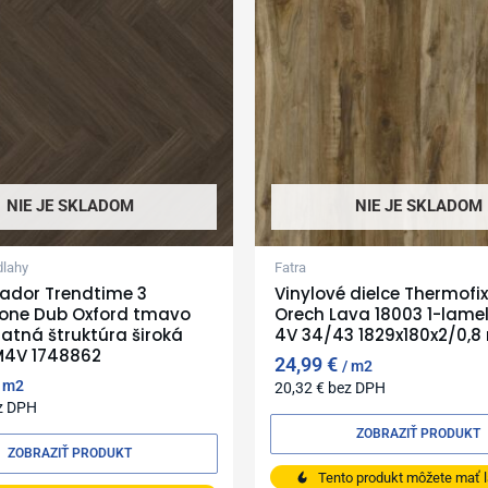
NIE JE SKLADOM
NIE JE SKLADOM
dlahy
Fatra
rador Trendtime 3
Vinylové dielce Thermofix
bone Dub Oxford tmavo
Orech Lava 18003 1-lamel
tná štruktúra široká
4V 34/43 1829x180x2/0,
M4V 1748862
24,99
€
m2
m2
20,32
€
bez DPH
z DPH
ZOBRAZIŤ PRODUKT
ZOBRAZIŤ PRODUKT
Tento produkt môžete mať l