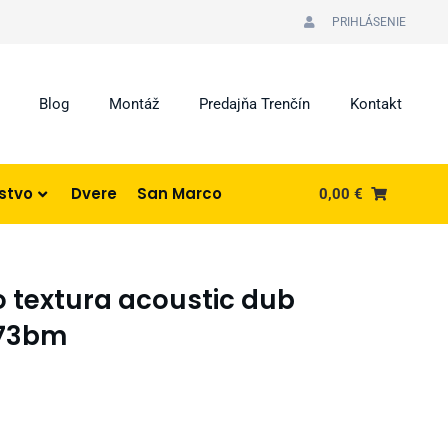
PRIHLÁSENIE
Blog
Montáž
Predajňa Trenčín
Kontakt
nstvo
Dvere
San Marco
0,00
€
ro textura acoustic dub
273bm