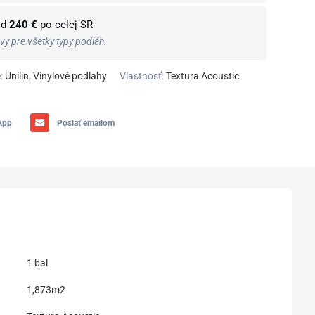
od
240 €
po celej SR
y pre všetky typy podláh.
:
Unilin
,
Vinylové podlahy
Vlastnosť:
Textura Acoustic
App
Poslať emailom
1 bal
1,873m2