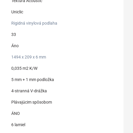
Textura Acoustic
Uniclic
Rigidná vinylová podlaha
33
Áno
1494 x 209 x 6 mm
0,035 m2 K/W
5 mm + 1 mm podložka
4-stranná V-drážka
Plávajúcim spôsobom
ÁNO
6 lamiel