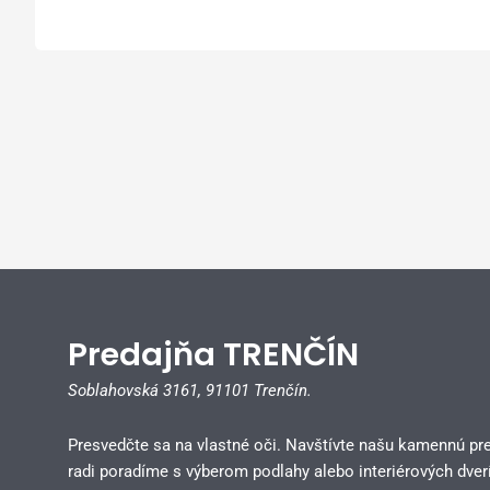
Predajňa TRENČÍN
Soblahovská 3161,
91101 Trenčín.
Presvedčte sa na vlastné oči. Navštívte našu kamennú pr
radi poradíme s výberom podlahy alebo interiérových dverí