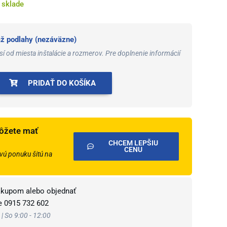
 sklade
 podlahy (nezáväzne)
í od miesta inštalácie a rozmerov. Pre doplnenie informácií
PRIDAŤ DO KOŠÍKA
ôžete mať
CHCEM LEPŠIU
CENU
ú ponuku šitú na
ákupom alebo objednať
te
0915 732 602
 | So 9:00 - 12:00