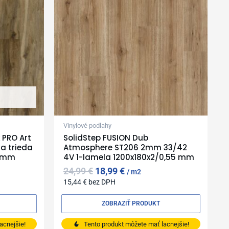
Vinylové podlahy
 PRO Art
SolidStep FUSION Dub
a trieda
Atmosphere ST206 2mm 33/42
8 mm
4V 1-lamela 1200x180x2/0,55 mm
24,99
€
18,99
€
m2
15,44
€
bez DPH
ZOBRAZIŤ PRODUKT
acnejšie!
Tento produkt môžete mať lacnejšie!