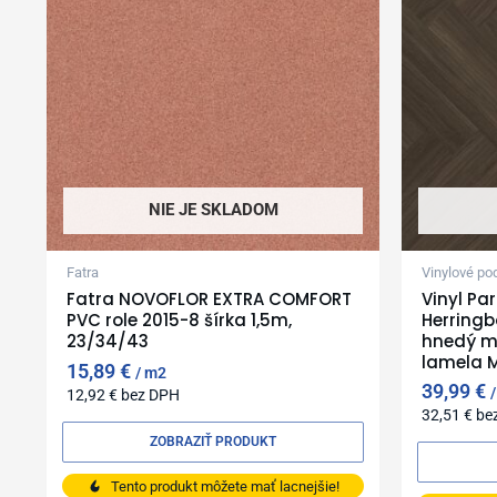
NIE JE SKLADOM
Fatra
Vinylové po
Fatra NOVOFLOR EXTRA COMFORT
Vinyl Pa
PVC role 2015-8 šírka 1,5m,
Herring
23/34/43
hnedý ma
lamela 
15,89
€
m2
39,99
€
12,92
€
bez DPH
32,51
€
be
ZOBRAZIŤ PRODUKT
Tento produkt môžete mať lacnejšie!