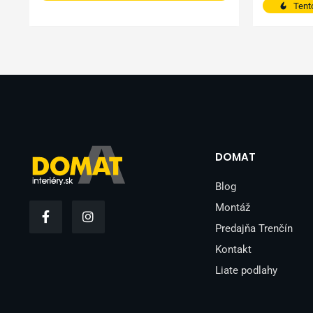
Tent
DOMAT
Blog
F
I
Montáž
a
n
Predajňa Trenčín
c
s
e
t
Kontakt
b
a
o
g
Liate podlahy
o
r
k
a
-
m