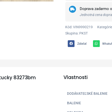
Doprava zadarmo 
Jednotná cena doprav
Kód:
VIN9990219
Kategórie
Skupina: PKST
Zdieľať
Whats
Vlastnosti
entucky 83273bm
DODÁVATEĽSKÉ BALENIE
BALENIE