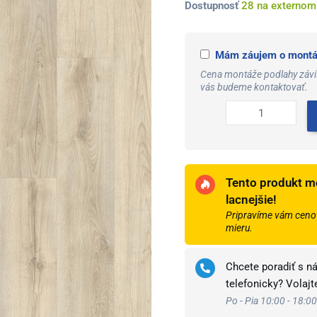
množstvo
Dostupnosť
28 na externom
Unilin
xpertpro
Mám záujem o montáž
textura
acoustic
Cena montáže podlahy závis
vás budeme kontaktovať.
dub
kentucky
83273bm
Tento produkt m
lacnejšie!
Pripravíme vám cenov
mieru.
Chcete poradiť s n
telefonicky? Volaj
Po - Pia 10:00 - 18:00