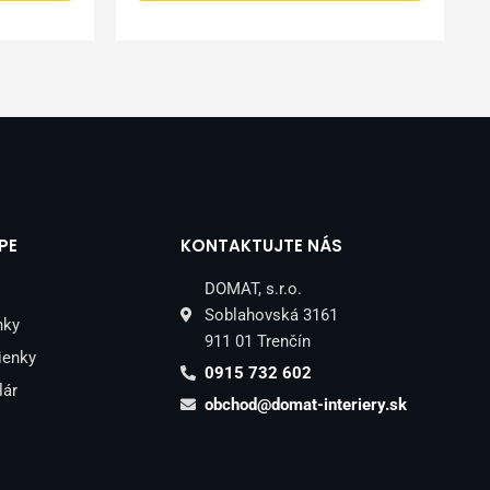
PE
KONTAKTUJTE NÁS
DOMAT, s.r.o.
Soblahovská 3161
nky
911 01 Trenčín
ienky
0915 732 602
lár
obchod@domat-interiery.sk