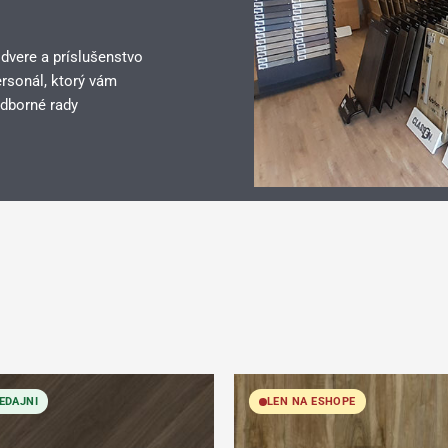
 dvere a príslušenstvo
rsonál, ktorý vám
dborné rady
EDAJNI
LEN NA ESHOPE