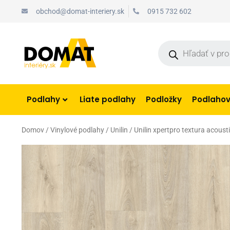
Preskočiť
obchod@domat-interiery.sk
0915 732 602
na
obsah
Products
search
Podlahy
Liate podlahy
Podložky
Podlahové
Domov
/
Vinylové podlahy
/
Unilin
/ Unilin xpertpro textura acou