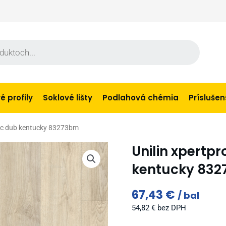
 profily
Soklové lišty
Podlahová chémia
Prísluše
stic dub kentucky 83273bm
Unilin xpertp
kentucky 83
67,43
€
bal
54,82
€
bez DPH