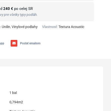
od
240 €
po celej SR
y pre všetky typy podláh.
:
Unilin
,
Vinylové podlahy
Vlastnosť:
Textura Acoustic
App
Poslať emailom
1 bal
0,794m2