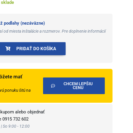
 sklade
 podlahy (nezáväzne)
í od miesta inštalácie a rozmerov. Pre doplnenie informácií
PRIDAŤ DO KOŠÍKA
ôžete mať
CHCEM LEPŠIU
CENU
ú ponuku šitú na
ákupom alebo objednať
te
0915 732 602
 | So 9:00 - 12:00