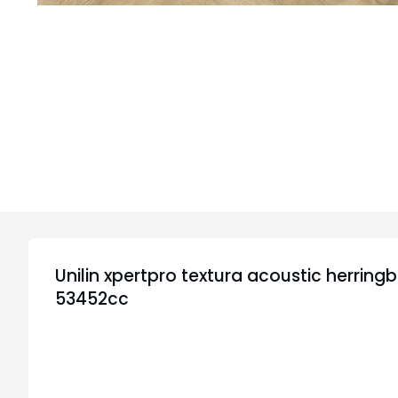
Unilin xpertpro textura acoustic herrin
53452cc