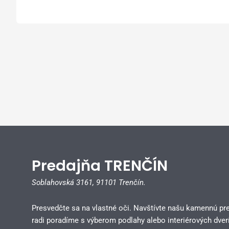
Predajňa TRENČÍN
Soblahovská 3161,
91101 Trenčín.
Presvedčte sa na vlastné oči. Navštívte našu kamennú pr
radi poradíme s výberom podlahy alebo interiérových dverí