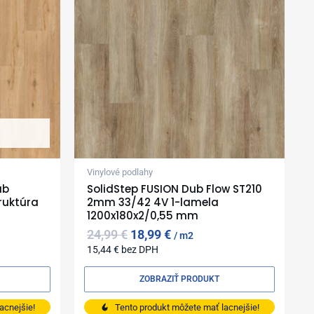
Vinylové podlahy
ub
SolidStep FUSION Dub Flow ST210
ruktúra
2mm 33/42 4V 1-lamela
1200x180x2/0,55 mm
24,99
€
18,99
€
m2
15,44
€
bez DPH
ZOBRAZIŤ PRODUKT
acnejšie!
Tento produkt môžete mať lacnejšie!