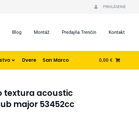
PRIHLÁSENIE
Blog
Montáž
Predajňa Trenčín
Kontakt
nstvo
Dvere
San Marco
0,00
€
o textura acoustic
dub major 53452cc