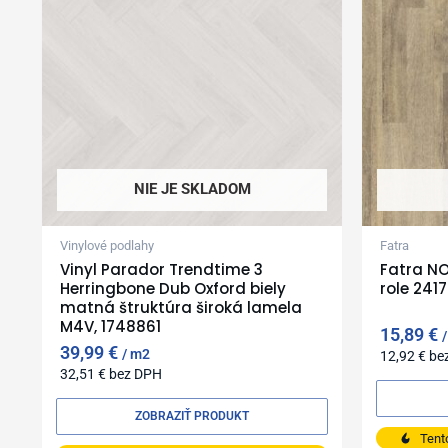
NIE JE SKLADOM
Vinylové podlahy
Fatra
Vinyl Parador Trendtime 3
Fatra N
Herringbone Dub Oxford biely
role 241
matná štruktúra široká lamela
M4V, 1748861
15,89
€
39,99
€
m2
12,92
€
be
32,51
€
bez DPH
ZOBRAZIŤ PRODUKT
Tent