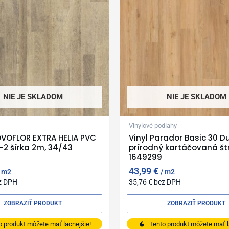
NIE JE SKLADOM
NIE JE SKLADOM
Vinylové podlahy
OVOFLOR EXTRA HELIA PVC
Vinyl Parador Basic 30 D
7-2 šírka 2m, 34/43
prírodný kartáčovaná št
1649299
43,99
€
m2
m2
z DPH
35,76
€
bez DPH
ZOBRAZIŤ PRODUKT
ZOBRAZIŤ PRODUKT
o produkt môžete mať lacnejšie!
Tento produkt môžete mať l