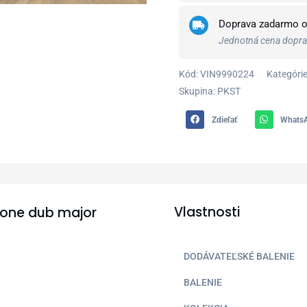
Doprava zadarmo 
Jednotná cena doprav
Kód:
VIN9990224
Kategórie
Skupina: PKST
Zdieľať
Whats
Vlastnosti
gbone dub major
DODÁVATEĽSKÉ BALENIE
BALENIE