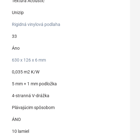
Textura Acoustic
Unizip
Rigidná vinylová podlaha
33
Áno
630 x 126 x 6 mm
0,035 m2 K/W
5 mm + 1 mm podložka
4-stranná V-drážka
Plávajúcim spôsobom
ÁNO
10 lamiel