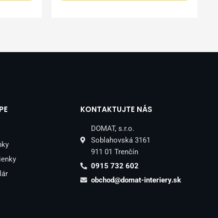
PE
KONTAKTUJTE NÁS
DOMAT, s.r.o.
Soblahovská 3161
nky
911 01 Trenčín
ienky
0915 732 602
lár
obchod@domat-interiery.sk