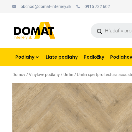
Preskočiť
obchod@domat-interiery.sk
0915 732 602
na
obsah
Products
search
Podlahy
Liate podlahy
Podložky
Podlahové
Domov
/
Vinylové podlahy
/
Unilin
/ Unilin xpertpro textura acous