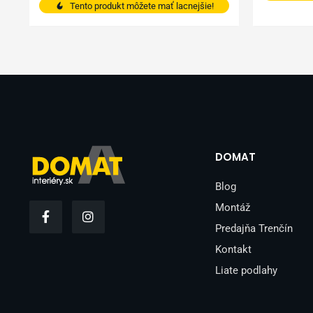
Tento produkt môžete mať lacnejšie!
DOMAT
Blog
F
I
Montáž
a
n
Predajňa Trenčín
c
s
e
t
Kontakt
b
a
o
g
Liate podlahy
o
r
k
a
-
m