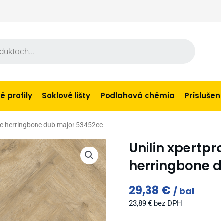
 profily
Soklové lišty
Podlahová chémia
Prísluše
tic herringbone dub major 53452cc
Unilin xpertpr
herringbone 
29,38
€
bal
23,89
€
bez DPH