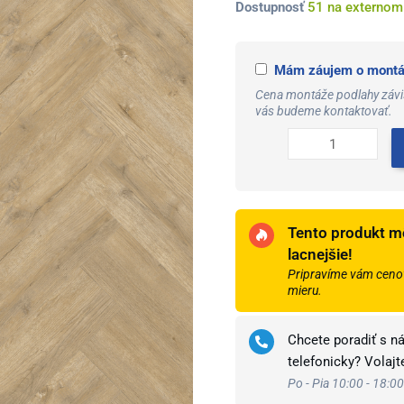
množstvo
Dostupnosť
51 na externom
Unilin
xpertpro
Mám záujem o montáž
textura
acoustic
Cena montáže podlahy závis
vás budeme kontaktovať.
herringbone
dub
major
53452cc
Tento produkt m
lacnejšie!
Pripravíme vám cenov
mieru.
Chcete poradiť s n
telefonicky? Volaj
Po - Pia 10:00 - 18:00