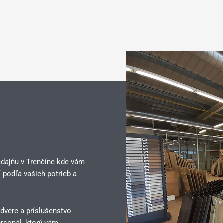
edajňu v Trenčíne kde vám
 podľa vašich potrieb a
 dvere a príslušenstvo
rsonál, ktorý vám