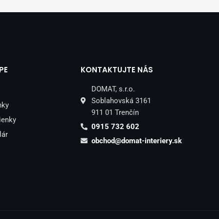
PE
KONTAKTUJTE NÁS
DOMAT, s.r.o.
Soblahovská 3161
nky
911 01 Trenčín
ienky
0915 732 602
lár
obchod@domat-interiery.sk