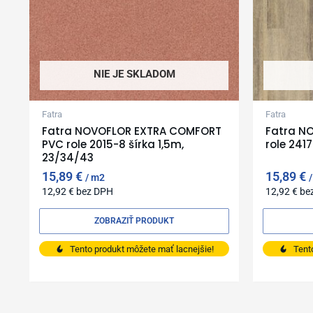
NIE JE SKLADOM
Fatra
Fatra
Fatra NOVOFLOR EXTRA COMFORT
Fatra N
PVC role 2015-8 šírka 1,5m,
role 241
23/34/43
15,89
€
15,89
€
m2
12,92
€
bez DPH
12,92
€
be
ZOBRAZIŤ PRODUKT
Tento produkt môžete mať lacnejšie!
Tent