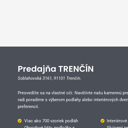
Predajňa TRENČÍN
Soblahovská 3161,
91101 Trenčín.
Presvedčte sa na vlastné oči. Navštívte našu kamennú pr
radi poradíme s výberom podlahy alebo interiérových dverí
preferencií.
Viac ako 700 vzoriek podláh
Interiérové
Obvodové lišty, podložky a
Skúsený pe