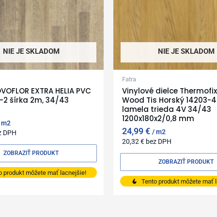
NIE JE SKLADOM
NIE JE SKLADOM
Fatra
OVOFLOR EXTRA HELIA PVC
Vinylové dielce Thermofi
7-2 šírka 2m, 34/43
Wood Tis Horský 14203-4 
lamela trieda 4V 34/43
1200x180x2/0,8 mm
m2
24,99
€
m2
z DPH
20,32
€
bez DPH
ZOBRAZIŤ PRODUKT
ZOBRAZIŤ PRODUKT
o produkt môžete mať lacnejšie!
Tento produkt môžete mať l