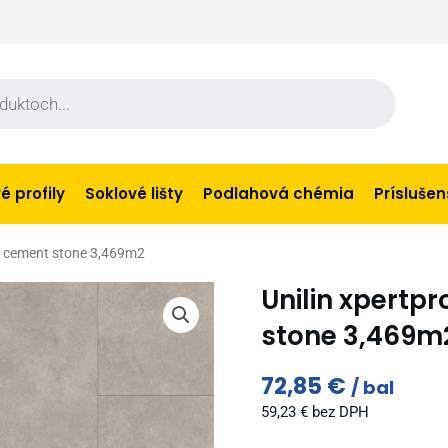
 profily
Soklové lišty
Podlahová chémia
Prísluše
m cement stone 3,469m2
Unilin xpertp
stone 3,469m
72,85
€
bal
59,23
€
bez DPH