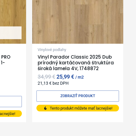
Vinylové podlahy
x PRO
Vinyl Parador Classic 2025 Dub
1-
prírodný kartáčovaná štruktúra
široká lamela 4V, 1748872
34,99
€
25,99
€
m2
21,13
€
bez DPH
ZOBRAZIŤ PRODUKT
Tento produkt môžete mať lacnejšie!
acnejšie!