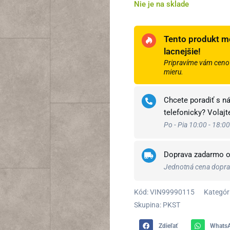
Nie je na sklade
Tento produkt m
lacnejšie!
Pripravíme vám cenov
mieru.
Chcete poradiť s n
telefonicky? Volaj
Po - Pia 10:00 - 18:00
Doprava zadarmo 
Jednotná cena doprav
Kód:
VIN99990115
Kategóri
Skupina: PKST
Zdieľať
Whats