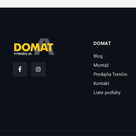
DOMAT
Blog
F
I
Montáž
a
n
Predajňa Trenčín
c
s
e
t
Kontakt
b
a
o
g
Liate podlahy
o
r
k
a
-
m
f