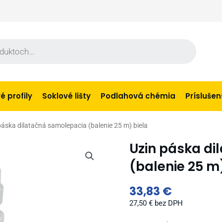
 profily
Soklové lišty
Podlahová chémia
Prísluše
páska dilatačná samolepacia (balenie 25 m) biela
Uzin páska d
(balenie 25 m
33,83
€
27,50
€
bez DPH