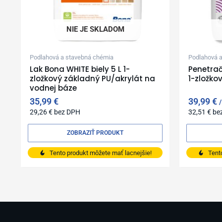
NIE JE SKLADOM
Podlahová a stavebná chémia
Podlahová 
Lak Bona WHITE biely 5 L 1-
Penetrač
zložkový základný PU/akrylát na
1-zložko
vodnej báze
35,99
€
39,99
€
29,26
€
bez DPH
32,51
€
be
ZOBRAZIŤ PRODUKT
Tento produkt môžete mať lacnejšie!
Tent