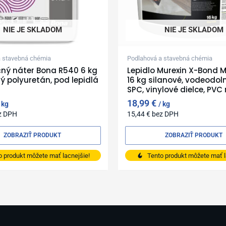
NIE JE SKLADOM
NIE JE SKLADOM
a stavebná chémia
Podlahová a stavebná chémia
ný náter Bona R540 6 kg
Lepidlo Murexin X-Bond 
vý polyuretán, pod lepidlá
16 kg silanové, vodeodol
SPC, vinylové dielce, PVC 
18,99
€
kg
kg
z DPH
15,44
€
bez DPH
ZOBRAZIŤ PRODUKT
ZOBRAZIŤ PRODUKT
o produkt môžete mať lacnejšie!
Tento produkt môžete mať l