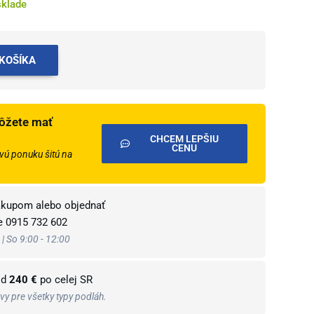
sklade
 KOŠÍKA
ôžete mať
CHCEM LEPŠIU
CENU
ú ponuku šitú na
ákupom alebo objednať
te
0915 732 602
 | So 9:00 - 12:00
od
240 €
po celej SR
y pre všetky typy podláh.