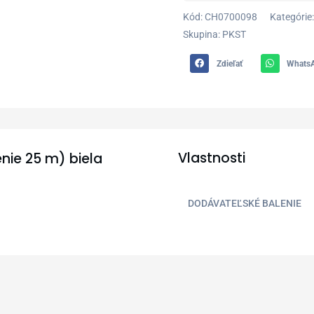
Kód:
CH0700098
Kategórie:
Skupina: PKST
Zdieľať
Whats
Vlastnosti
nie 25 m) biela
DODÁVATEĽSKÉ BALENIE