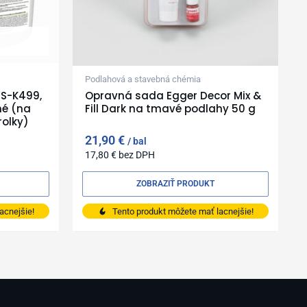
Podlahová a stavebná chémia
MS-K499,
Opravná sada Egger Decor Mix &
né (na
Fill Dark na tmavé podlahy 50 g
rolky)
21,90
€
bal
17,80
€
bez DPH
ZOBRAZIŤ PRODUKT
acnejšie!
Tento produkt môžete mať lacnejšie!