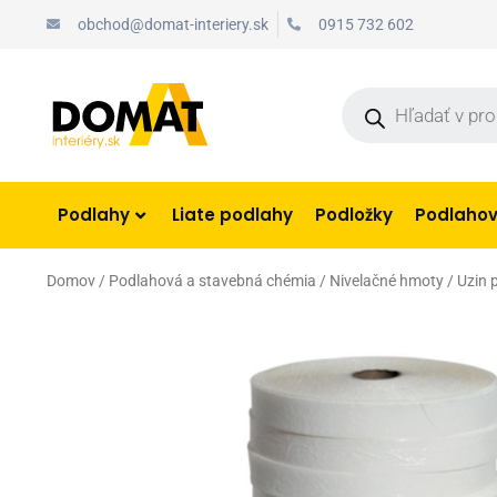
Preskočiť
obchod@domat-interiery.sk
0915 732 602
na
obsah
Products
search
Podlahy
Liate podlahy
Podložky
Podlahové
Domov
/
Podlahová a stavebná chémia
/
Nivelačné hmoty
/ Uzin 