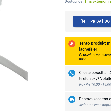
množstvo
Dostupnosť
1 na externom 
Uzin
páska
dilatačná
PRIDAŤ DO
samolepacia
(balenie
25
m)
Tento produkt m
biela
lacnejšie!
Pripravíme vám cenov
mieru.
Chcete poradiť s n
telefonicky? Volaj
Po - Pia 10:00 - 18:00
Doprava zadarmo 
Jednotná cena doprav