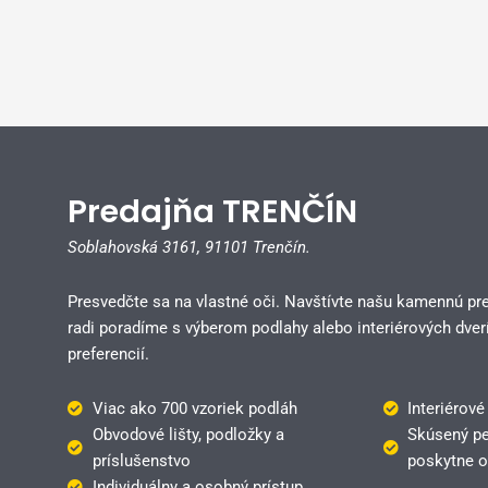
Predajňa TRENČÍN
Soblahovská 3161,
91101 Trenčín.
Presvedčte sa na vlastné oči. Navštívte našu kamennú pr
radi poradíme s výberom podlahy alebo interiérových dverí
preferencií.
Viac ako 700 vzoriek podláh
Interiérové
Obvodové lišty, podložky a
Skúsený pe
príslušenstvo
poskytne o
Individuálny a osobný prístup