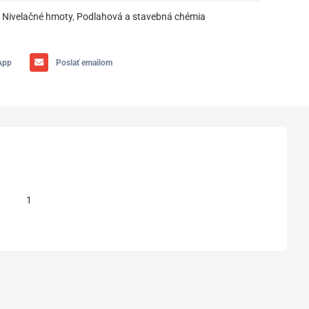
Nivelačné hmoty
,
Podlahová a stavebná chémia
App
Poslať emailom
1