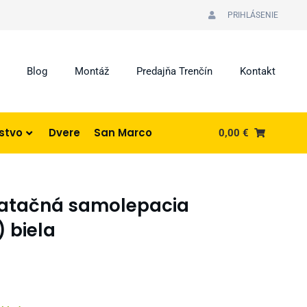
PRIHLÁSENIE
Blog
Montáž
Predajňa Trenčín
Kontakt
nstvo
Dvere
San Marco
0,00
€
ilatačná samolepacia
) biela