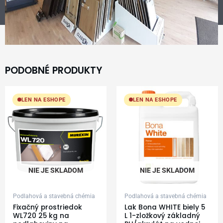
PODOBNÉ PRODUKTY
LEN NA ESHOPE
LEN NA ESHOPE
NIE JE SKLADOM
NIE JE SKLADOM
Podlahová a stavebná chémia
Podlahová a stavebná chémia
Fixačný prostriedok
Lak Bona WHITE biely 5
WL720 25 kg na
L 1-zložkový základný