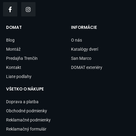
F
I
a
n
c
s
e
t
b
a
DOMAT
INFORMÁCIE
o
g
o
r
Blog
O nás
k
a
-
m
Montáž
Katalógy dverí
f
Predajňa Trenčín
San Marco
Kontakt
DOMAT exteriéry
Liate podlahy
VŠETKO O NÁKUPE
Doprava a platba
Obchodné podmienky
Reklamačné podmienky
Reklamačný formulár