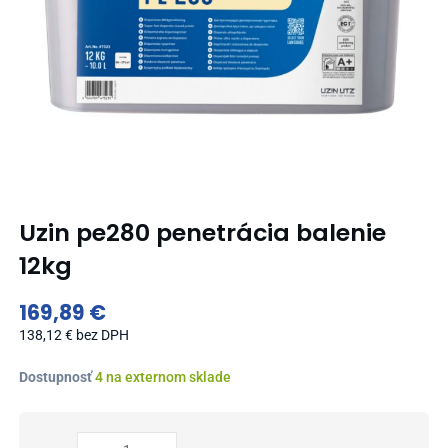
Uzin pe280 penetrácia balenie
12kg
169,89
€
138,12
€
bez DPH
množstvo
Dostupnosť
4 na externom sklade
Uzin
pe280
penetrácia