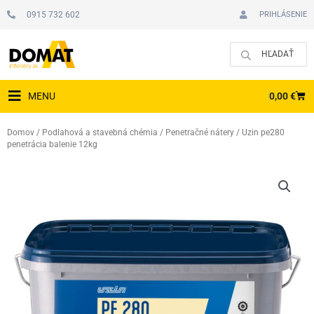
Preskočiť
0915 732 602
PRIHLÁSENIE
na
obsah
CAR
0,00
€
MENU
Domov
/
Podlahová a stavebná chémia
/
Penetračné nátery
/ Uzin pe280
penetrácia balenie 12kg