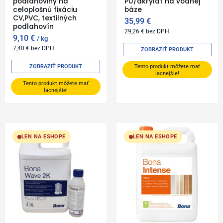
podlahoviny na
PU/akrylát na vodnej
celoplošnú fixáciu
báze
CV,PVC, textilných
35,99
€
podlahovín
29,26
€
bez DPH
9,10
€
kg
7,40
€
bez DPH
ZOBRAZIŤ PRODUKT
ZOBRAZIŤ PRODUKT
Tento produkt môžete mať
lacnejšie!
Tento produkt môžete mať
lacnejšie!
LEN NA ESHOPE
LEN NA ESHOPE