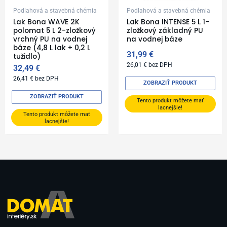
Podlahová a stavebná chémia
Podlahová a stavebná chémia
Lak Bona WAVE 2K
Lak Bona INTENSE 5 L 1-
polomat 5 L 2-zložkový
zložkový základný PU
vrchný PU na vodnej
na vodnej báze
báze (4,8 L lak + 0,2 L
31,99
€
tužidlo)
26,01
€
bez DPH
32,49
€
26,41
€
bez DPH
ZOBRAZIŤ PRODUKT
ZOBRAZIŤ PRODUKT
Tento produkt môžete mať
lacnejšie!
Tento produkt môžete mať
lacnejšie!