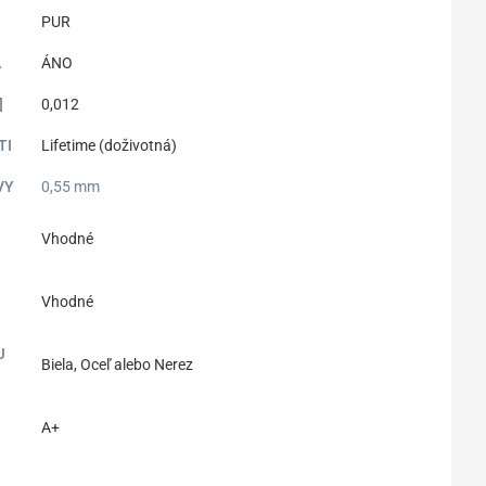
PUR
A
ÁNO
]
0,012
TI
Lifetime (doživotná)
VY
0,55 mm
Vhodné
Vhodné
J
Biela, Oceľ alebo Nerez
A+