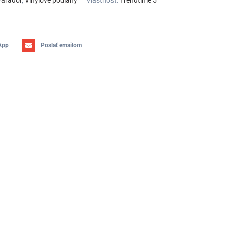
Parador
,
Vinylové podlahy
Vlastnosť:
Trendtime 5
App
Poslať emailom