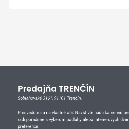
Predajňa TRENČÍN
Soblahovská 3161,
91101 Trenčín.
Presvedčte sa na vlastné oči. Navštívte našu kamennú pr
radi poradíme s výberom podlahy alebo interiérových dverí
preferencií.