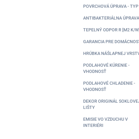
POVRCHOVÁ ÚPRAVA - TYP
ANTIBAKTERIÁLNA ÚPRAV
TEPELNÝ ODPOR R [M2 K/W
GARANCIA PRE DOMÁCNOS
HRÚBKA NÁŠLAPNEJ VRST
PODLAHOVÉ KÚRENIE -
VHODNOSŤ
PODLAHOVÉ CHLADENIE -
VHODNOSŤ
DEKOR ORIGINÁL SOKLOVE
LIŠTY
EMISIE VO VZDUCHU V
INTERIÉRI