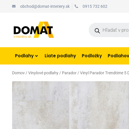
Preskočiť
obchod@domat-interiery.sk
0915 732 602
na
obsah
Products
search
Podlahy
Liate podlahy
Podložky
Podlahové
Domov
/
Vinylové podlahy
/
Parador
/ Vinyl Parador Trendtime 5 