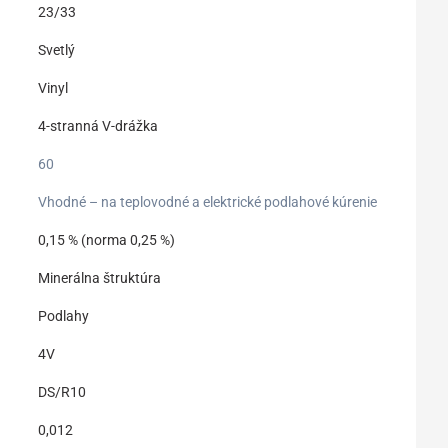
23/33
Svetlý
Vinyl
4-stranná V-drážka
60
Vhodné – na teplovodné a elektrické podlahové kúrenie
0,15 % (norma 0,25 %)
Minerálna štruktúra
Podlahy
4V
DS/R10
0,012