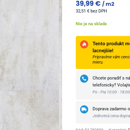
39,99
€
m2
32,51
€
bez DPH
Nie je na sklade
Tento produkt m
lacnejšie!
Pripravíme vám cenov
mieru.
Chcete poradiť s n
telefonicky? Volaj
Po - Pia 10:00 - 18:00
Doprava zadarmo 
Jednotná cena doprav