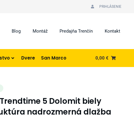
PRIHLÁSENIE
Blog
Montáž
Predajňa Trenčín
Kontakt
nstvo
Dvere
San Marco
0,00
€
I
 Trendtime 5 Dolomit biely
ruktúra nadrozmerná dlažba