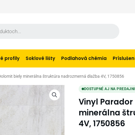
 profily
Soklové lišty
Podlahová chémia
Prísluše
Dolomit biely minerálna štruktúra nadrozmerná dlažba 4V, 1750856
DOSTUPNÉ AJ NA PREDAJN
Vinyl Parador
minerálna št
4V, 1750856