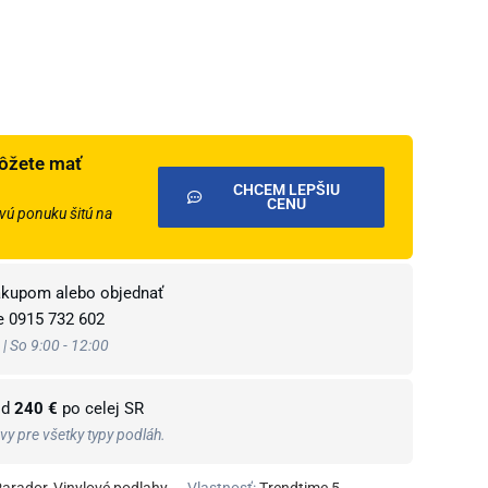
ôžete mať
CHCEM LEPŠIU
CENU
ú ponuku šitú na
ákupom alebo objednať
te
0915 732 602
 | So 9:00 - 12:00
od
240 €
po celej SR
y pre všetky typy podláh.