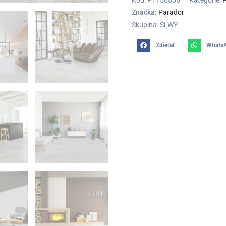
Kód:
P1750856
Kategórie:
Značka:
Parador
Skupina: SLWY
Zdieľať
Whats