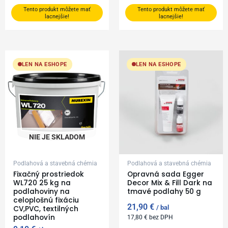
Tento produkt môžete mať
Tento produkt môžete mať
lacnejšie!
lacnejšie!
LEN NA ESHOPE
LEN NA ESHOPE
NIE JE SKLADOM
Podlahová a stavebná chémia
Podlahová a stavebná chémia
Fixačný prostriedok
Opravná sada Egger
WL720 25 kg na
Decor Mix & Fill Dark na
podlahoviny na
tmavé podlahy 50 g
celoplošnú fixáciu
21,90
€
bal
CV,PVC, textilných
podlahovín
17,80
€
bez DPH