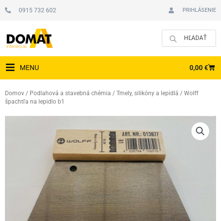
Preskočiť
0915 732 602
PRIHLÁSENIE
na
obsah
CAR
0,00
€
MENU
Domov
/
Podlahová a stavebná chémia
/
Tmely, silikóny a lepidlá
/ Wolff
špachtľa na lepidlo b1