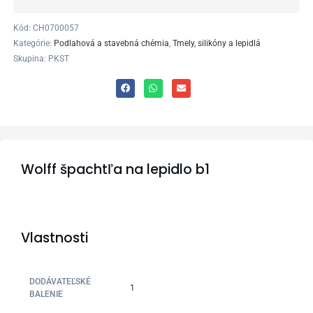
Kód:
CH0700057
Kategórie:
Podlahová a stavebná chémia
,
Tmely, silikóny a lepidlá
Skupina: PKST
Wolff špachtľa na lepidlo b1
Vlastnosti
DODÁVATEĽSKÉ
1
BALENIE