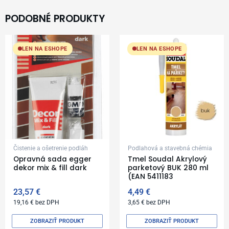
PODOBNÉ PRODUKTY
LEN NA ESHOPE
LEN NA ESHOPE
Čistenie a ošetrenie podláh
Podlahová a stavebná chémia
Opravná sada egger
Tmel Soudal Akrylový
dekor mix & fill dark
parketový BUK 280 ml
(EAN 5411183
23,57
€
4,49
€
19,16
€
bez DPH
3,65
€
bez DPH
ZOBRAZIŤ PRODUKT
ZOBRAZIŤ PRODUKT