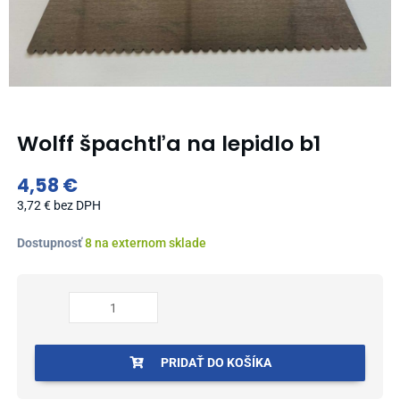
Wolff špachtľa na lepidlo b1
4,58
€
3,72
€
bez DPH
množstvo
Dostupnosť
8 na externom sklade
Wolff
špachtľa
na
lepidlo
b1
PRIDAŤ DO KOŠÍKA