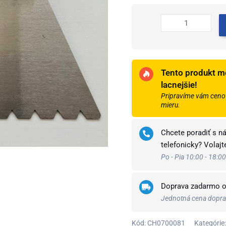
špachtľa
na
lepidlo
b11
Tento produkt m
lacnejšie!
Pripravíme vám cenov
mieru.
Chcete poradiť s n
telefonicky? Volaj
Po - Pia 10:00 - 18:00
Doprava zadarmo 
Jednotná cena doprav
Kód:
CH0700081
Kategórie: