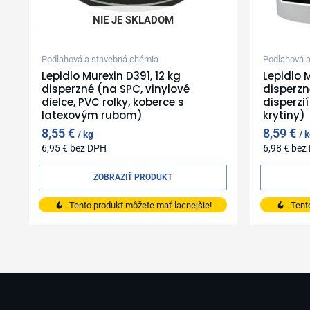
NIE JE SKLADOM
Podlahová a stavebná chémia
Podlahová 
Lepidlo Murexin D391, 12 kg
Lepidlo 
disperzné (na SPC, vinylové
disperzn
dielce, PVC rolky, koberce s
disperzi
latexovým rubom)
krytiny)
8,55
€
8,59
€
kg
k
6,95
€
bez DPH
6,98
€
bez
ZOBRAZIŤ PRODUKT
Tento produkt môžete mať lacnejšie!
Tent