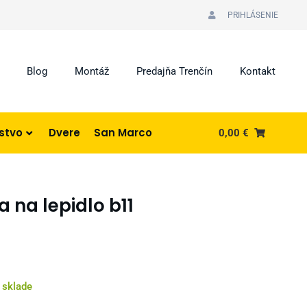
PRIHLÁSENIE
Blog
Montáž
Predajňa Trenčín
Kontakt
nstvo
Dvere
San Marco
0,00
€
 na lepidlo b11
 sklade