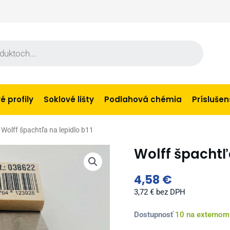
 profily
Soklové lišty
Podlahová chémia
Prísluše
 Wolff špachtľa na lepidlo b11
Wolff špachtľa
4,58
€
3,72
€
bez DPH
množstvo
Dostupnosť
10 na externom
Wolff