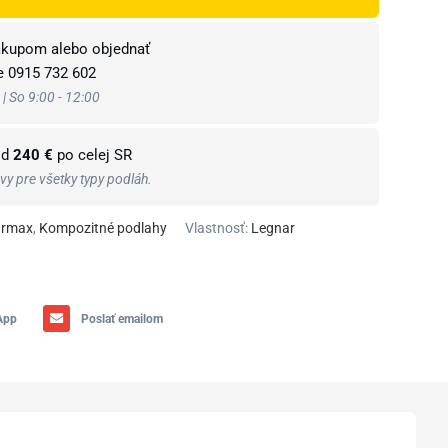
ákupom alebo objednať
te
0915 732 602
 | So 9:00 - 12:00
od
240 €
po celej SR
y pre všetky typy podláh.
irmax
,
Kompozitné podlahy
Vlastnosť:
Legnar
App
Poslať emailom