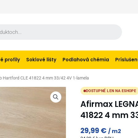
 profily
Soklové lišty
Podlahová chémia
Prísluše
 Hartford CLE 41822 4 mm 33/42 4V 1-lamela
DOSTUPNÉ LEN NA ESHOPE
Afirmax LEGNA
41822 4 mm 3
29,99
€
m2