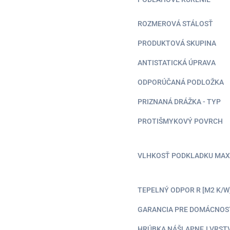
ROZMEROVÁ STÁLOSŤ
PRODUKTOVÁ SKUPINA
ANTISTATICKÁ ÚPRAVA
ODPORÚČANÁ PODLOŽKA
PRIZNANÁ DRÁŽKA - TYP
PROTIŠMYKOVÝ POVRCH
VLHKOSŤ PODKLADKU MAX
TEPELNÝ ODPOR R [M2 K/W
GARANCIA PRE DOMÁCNOS
HRÚBKA NÁŠLAPNEJ VRST