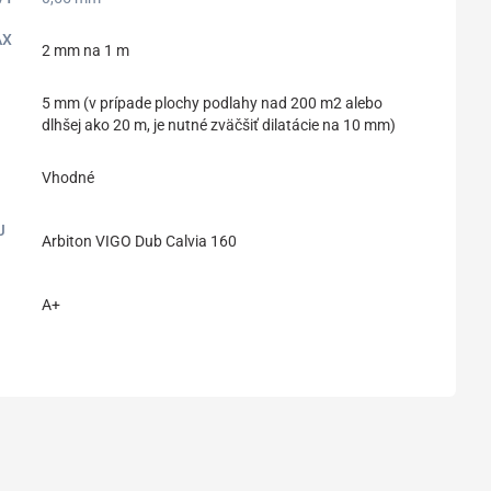
AX
2 mm na 1 m
5 mm (v prípade plochy podlahy nad 200 m2 alebo
dlhšej ako 20 m, je nutné zväčšiť dilatácie na 10 mm)
Vhodné
J
Arbiton VIGO Dub Calvia 160
A+