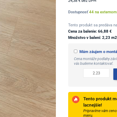
24,38
€
bez DPH
množstvo
Dostupnosť
44 na externom
Afirmax
LEGNAR
Tento produkt sa predáva na
5G
Cena za balenie:
66,88
€
Dub
Množstvo v balení: 2,23 m2
Hartford
CLE
Mám záujem o montáž
41822
Cena montáže podlahy závis
4
vás budeme kontaktovať.
mm
33/42
4V
1-
lamela
Tento produkt m
lacnejšie!
Pripravíme vám cenov
mieru.