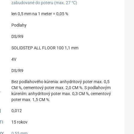
zabudované do poteru (max. 27 °C)
len 0,5 mm na 1 meter = 0,05 %
Podlahy
DS/R9
SOLIDSTEP ALL FLOOR 100 1,1 mm
4V
DS/R9
Bez podlahového kúrenia: anhydritový poter max. 0,5
CM %, cementový poter max. 2,0 CM %. S podlahovým
.
kúrením: anhydritový poter max. 0,3 CM %, cementový
poter max. 1,5 CM %.
]
0,012
TI
15 rokov
VY
0,55 mm