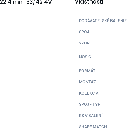
Vlastnosti
822 4 mm 33/42 4V
DODÁVATEĽSKÉ BALENIE
SPOJ
VZOR
NOSIČ
FORMÁT
MONTÁŽ
KOLEKCIA
SPOJ - TYP
KS V BALENÍ
SHAPE MATCH