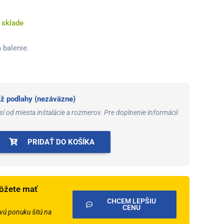
 sklade
 balenie.
 podlahy (nezáväzne)
í od miesta inštalácie a rozmerov. Pre doplnenie informácií
PRIDAŤ DO KOŠÍKA
ôžete mať
CHCEM LEPŠIU
CENU
ú ponuku šitú na