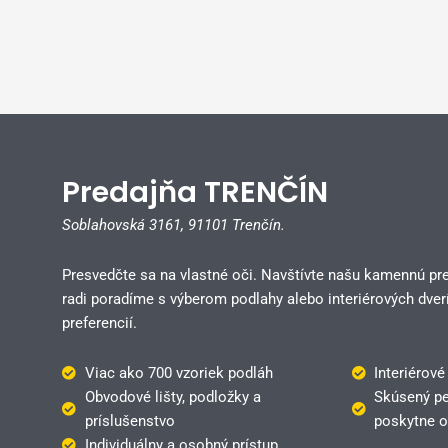
Predajňa TRENČÍN
Soblahovská 3161,
91101 Trenčín.
Presvedčte sa na vlastné oči. Navštívte našu kamennú pr
radi poradíme s výberom podlahy alebo interiérových dverí
preferencií.
Viac ako 700 vzoriek podláh
Interiérové
Obvodové lišty, podložky a
Skúsený pe
príslušenstvo
poskytne o
Individuálny a osobný prístup