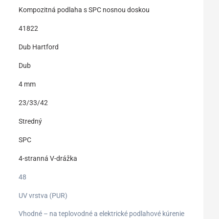
Kompozitná podlaha s SPC nosnou doskou
41822
Dub Hartford
Dub
4 mm
23/33/42
Stredný
SPC
4-stranná V-drážka
48
UV vrstva (PUR)
Vhodné – na teplovodné a elektrické podlahové kúrenie