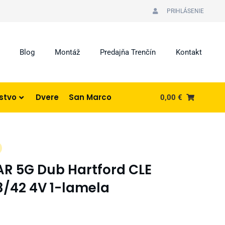
PRIHLÁSENIE
Blog
Montáž
Predajňa Trenčín
Kontakt
nstvo
Dvere
San Marco
0,00
€
R 5G Dub Hartford CLE
3/42 4V 1-lamela