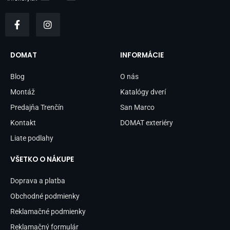
F
I
a
n
c
s
e
t
b
a
DOMAT
INFORMÁCIE
o
g
o
r
Blog
O nás
k
a
-
m
Montáž
Katalógy dverí
f
Predajňa Trenčín
San Marco
Kontakt
DOMAT exteriéry
Liate podlahy
VŠETKO O NÁKUPE
Doprava a platba
Obchodné podmienky
Reklamačné podmienky
Reklamačný formulár