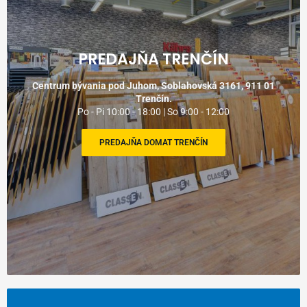
PREDAJŇA TRENČÍN
Centrum bývania pod Juhom, Soblahovská 3161, 911 01
Trenčín.
Po - Pi 10:00 - 18:00 | So 9:00 - 12:00
PREDAJŇA DOMAT TRENČÍN