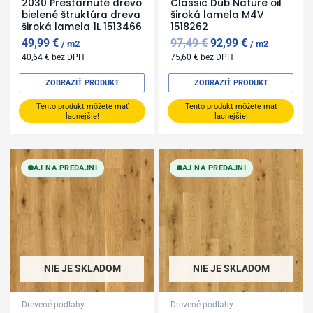
2030 Prestarnuté drevo
Classic Dub Nature oil
bielené štruktúra dreva
široká lamela M4V
široká lamela 1L 1513466
1518262
49,99
€
97,49
€
92,99
€
m2
m2
40,64
€
bez DPH
75,60
€
bez DPH
ZOBRAZIŤ PRODUKT
ZOBRAZIŤ PRODUKT
Tento produkt môžete mať
Tento produkt môžete mať
lacnejšie!
lacnejšie!
AJ NA PREDAJNI
AJ NA PREDAJNI
NIE JE SKLADOM
NIE JE SKLADOM
Drevené podlahy
Drevené podlahy