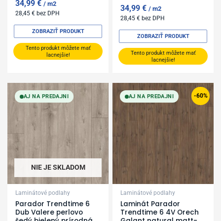
34,99
€
m2
34,99
€
m2
28,45
€
bez DPH
28,45
€
bez DPH
ZOBRAZIŤ PRODUKT
ZOBRAZIŤ PRODUKT
Tento produkt môžete mať
Tento produkt môžete mať
lacnejšie!
lacnejšie!
Original
Current
price
price
-60%
AJ NA PREDAJNI
AJ NA PREDAJNI
was:
is:
34,99 €.
14,00 €.
NIE JE SKLADOM
Laminátové podlahy
Laminátové podlahy
Parador Trendtime 6
Laminát Parador
Dub Valere perlovo
Trendtime 6 4V Orech
šedý bielený prírodná
Galant natural matt-