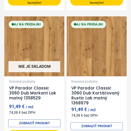
lacnejšie!
lacnejšie!
AJ NA PREDAJNI
AJ NA PREDAJNI
NIE JE SKLADOM
Drevené podlahy
Drevené podlahy
VP Parador Classic
VP Parador Classic
3060 Dub Markant Lak
3060 Dub Kartáčovaný
matný 1358529
Rustic Lak matný
1368979
91,49
€
m2
91,49
€
m2
74,38
€
bez DPH
74,38
€
bez DPH
ZOBRAZIŤ PRODUKT
ZOBRAZIŤ PRODUKT