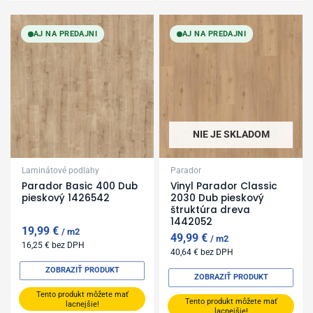
AJ NA PREDAJNI
AJ NA PREDAJNI
NIE JE SKLADOM
Laminátové podlahy
Parador
Parador Basic 400 Dub
Vinyl Parador Classic
pieskový 1426542
2030 Dub pieskový
štruktúra dreva
1442052
19,99
€
m2
49,99
€
m2
16,25
€
bez DPH
40,64
€
bez DPH
ZOBRAZIŤ PRODUKT
ZOBRAZIŤ PRODUKT
Tento produkt môžete mať
Tento produkt môžete mať
lacnejšie!
lacnejšie!