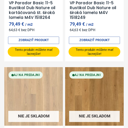
VP Parador Basic 11-5
VP Parador Basic 11-5
Rustikal Dub Nature oil
Rustikal Dub Nature oil
kartáčovaná št. široká
široká lamela M4V
lamela M4V 1518264
1518249
79,49
€
79,49
€
m2
m2
64,63
€
bez DPH
64,63
€
bez DPH
ZOBRAZIŤ PRODUKT
ZOBRAZIŤ PRODUKT
Tento produkt môžete mať
Tento produkt môžete mať
lacnejšie!
lacnejšie!
AJ NA PREDAJNI
AJ NA PREDAJNI
NIE JE SKLADOM
NIE JE SKLADOM