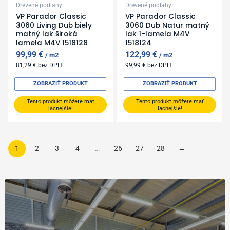
Drevené podlahy
Drevené podlahy
VP Parador Classic
VP Parador Classic
3060 Living Dub biely
3060 Dub Natur matný
matný lak široká
lak 1-lamela M4V
lamela M4V 1518128
1518124
99,99
€
122,99
€
m2
m2
81,29
€
bez DPH
99,99
€
bez DPH
ZOBRAZIŤ PRODUKT
ZOBRAZIŤ PRODUKT
Tento produkt môžete mať
Tento produkt môžete mať
lacnejšie!
lacnejšie!
1
2
3
4
…
26
27
28
→