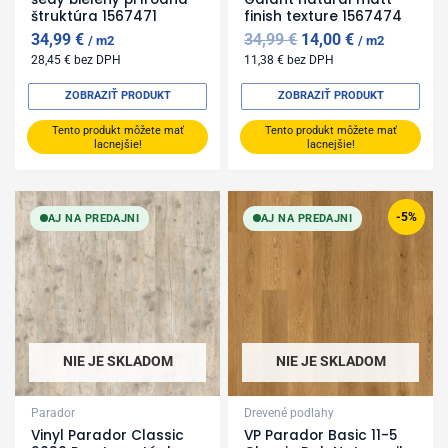
štruktúra 1567471
finish texture 1567474
34,99
€
34,99
€
14,00
€
m2
m2
28,45
€
bez DPH
11,38
€
bez DPH
ZOBRAZIŤ PRODUKT
ZOBRAZIŤ PRODUKT
Tento produkt môžete mať
Tento produkt môžete mať
lacnejšie!
lacnejšie!
Original
Current
price
price
-5%
AJ NA PREDAJNI
AJ NA PREDAJNI
was:
is:
97,49 €.
92,99 €.
NIE JE SKLADOM
NIE JE SKLADOM
Parador
Drevené podlahy
Vinyl Parador Classic
VP Parador Basic 11-5