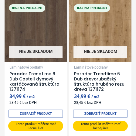
Povrchová úprava
AJ NA PREDAJNI
AJ NA PREDAJNI
Zobraziť produkty v akcii
NIE JE SKLADOM
NIE JE SKLADOM
Laminátové podlahy
Laminátové podlahy
Parador Trendtime 6
Parador Trendtime 6
Dub Castell dymový
Dub drevorubačský
kartáčovaná štruktúra
štruktúra hrubého rezu
1371174
dreva 1371172
34,99
€
34,99
€
m2
m2
28,45
€
bez DPH
28,45
€
bez DPH
ZOBRAZIŤ PRODUKT
ZOBRAZIŤ PRODUKT
Tento produkt môžete mať
Tento produkt môžete mať
lacnejšie!
lacnejšie!