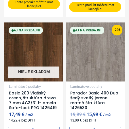
Tento produkt môžete mať
Tento produkt môžete mať
lacnejšie!
lacnejšie!
Original
Current
price
price
-20%
AJ NA PREDAJNI
AJ NA PREDAJNI
was:
is:
19,99 €.
15,99 €.
NIE JE SKLADOM
Laminátové podlahy
Laminátové podlahy
Basic 200 Vlašský
Parador Basic 400 Dub
orech, štruktúra dreva
šedý svetlý jemne
7 mm AC3/31 1-lamela
matná štruktúra
Safe-Lock PRO 1426419
1426530
17,49
€
19,99
€
15,99
€
m2
m2
14,22
€
bez DPH
13,00
€
bez DPH