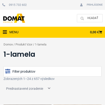
Preskočiť
0915 732 602
PRIHLÁSENIE
na
obsah
CAR
0,00
€
MENU
Domov
/ Produkt Vzor / 1-lamela
1-lamela
Filter produktov
Zobrazených 1–24 z 657 výsledkov
Cena
Typ podlahy