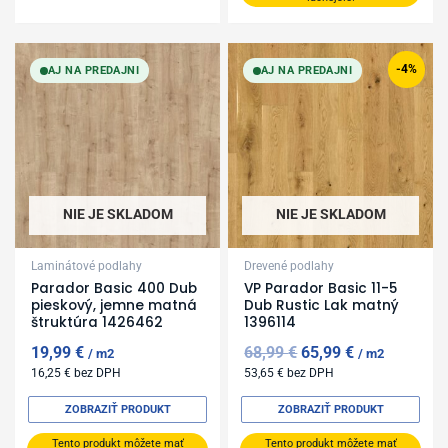
Original
Current
price
price
-4%
AJ NA PREDAJNI
AJ NA PREDAJNI
was:
is:
68,99 €.
65,99 €.
NIE JE SKLADOM
NIE JE SKLADOM
Laminátové podlahy
Drevené podlahy
Parador Basic 400 Dub
VP Parador Basic 11-5
pieskový, jemne matná
Dub Rustic Lak matný
štruktúra 1426462
1396114
19,99
€
68,99
€
65,99
€
m2
m2
16,25
€
bez DPH
53,65
€
bez DPH
ZOBRAZIŤ PRODUKT
ZOBRAZIŤ PRODUKT
Tento produkt môžete mať
Tento produkt môžete mať