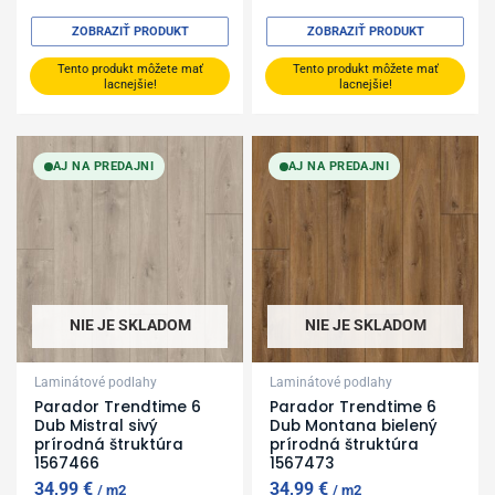
ZOBRAZIŤ PRODUKT
ZOBRAZIŤ PRODUKT
Tento produkt môžete mať
Tento produkt môžete mať
lacnejšie!
lacnejšie!
AJ NA PREDAJNI
AJ NA PREDAJNI
NIE JE SKLADOM
NIE JE SKLADOM
Laminátové podlahy
Laminátové podlahy
Parador Trendtime 6
Parador Trendtime 6
Dub Mistral sivý
Dub Montana bielený
prírodná štruktúra
prírodná štruktúra
1567466
1567473
34,99
€
34,99
€
m2
m2