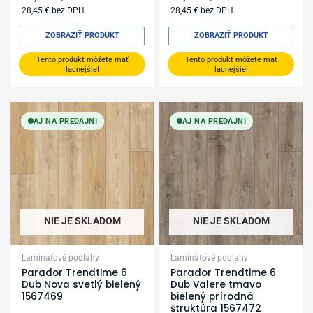
28,45
€
bez DPH
28,45
€
bez DPH
ZOBRAZIŤ PRODUKT
ZOBRAZIŤ PRODUKT
Tento produkt môžete mať
Tento produkt môžete mať
lacnejšie!
lacnejšie!
AJ NA PREDAJNI
AJ NA PREDAJNI
NIE JE SKLADOM
NIE JE SKLADOM
Laminátové podlahy
Laminátové podlahy
Parador Trendtime 6
Parador Trendtime 6
Dub Nova svetlý bielený
Dub Valere tmavo
1567469
bielený prírodná
štruktúra 1567472