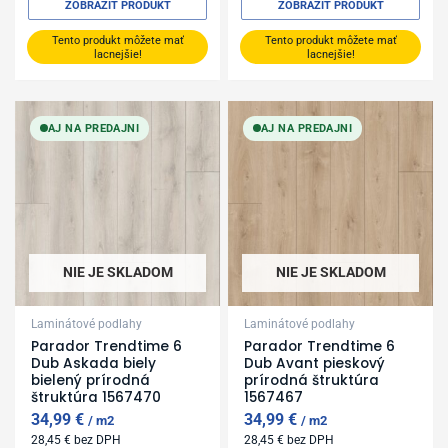
ZOBRAZIŤ PRODUKT
ZOBRAZIŤ PRODUKT
Tento produkt môžete mať
Tento produkt môžete mať
lacnejšie!
lacnejšie!
AJ NA PREDAJNI
AJ NA PREDAJNI
NIE JE SKLADOM
NIE JE SKLADOM
Laminátové podlahy
Laminátové podlahy
Parador Trendtime 6
Parador Trendtime 6
Dub Askada biely
Dub Avant pieskový
bielený prírodná
prírodná štruktúra
štruktúra 1567470
1567467
34,99
€
34,99
€
m2
m2
28,45
€
bez DPH
28,45
€
bez DPH