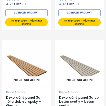
39,76
€
bez DPH
49,46
€
bez DPH
ZOBRAZIŤ PRODUKT
ZOBRAZIŤ PRODUKT
Tento produkt môžete mať
Tento produkt môžete mať
lacnejšie!
lacnejšie!
NIE JE SKLADOM
NIE JE SKLADOM
Krono Acoustic
Krono Acoustic
Dekoračný panel 3d
Dekoračný panel 3d cpl
fólia dub európsky +
betón svetlý + betón
čierna
svetlý