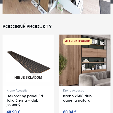
PODOBNÉ PRODUKTY
LEN NA ESHOPE
NIE JE SKLADOM
Krono Acoustic
Krono Acoustic
Dekoračný panel 3d
Krono k688 dub
fólia čierna + dub
canella natural
jesenný
48,90
€
60,84
€