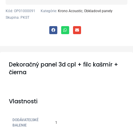
Kód:
OP01000091
Kategórie:
Krono Acoustic
,
Obkladové panely
Skupina: PKST
Dekoračný panel 3d cpl + filc kašmír +
čierna
Vlastnosti
DODÁVATEĽSKÉ
1
BALENIE