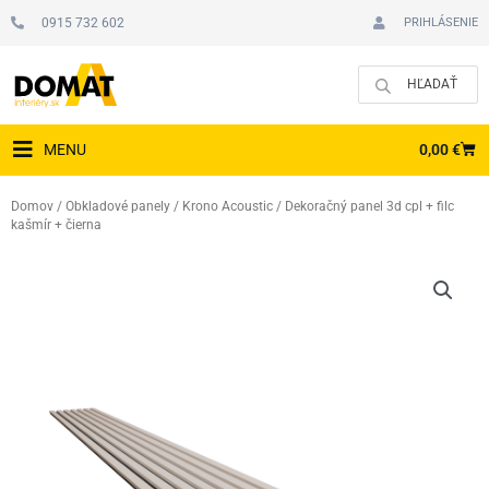
Preskočiť
0915 732 602
PRIHLÁSENIE
na
obsah
CAR
0,00
€
MENU
Domov
/
Obkladové panely
/
Krono Acoustic
/ Dekoračný panel 3d cpl + filc
kašmír + čierna