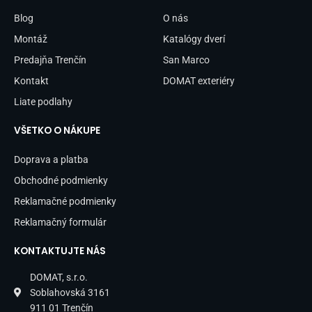
o
r
Blog
O nás
k
a
-
m
Montáž
Katalógy dverí
f
Predajňa Trenčín
San Marco
Kontakt
DOMAT exteriéry
Liate podlahy
VŠETKO O NÁKUPE
Doprava a platba
Obchodné podmienky
Reklamačné podmienky
Reklamačný formulár
KONTAKTUJTE NÁS
DOMAT, s.r.o.
Soblahovská 3161
911 01 Trenčín