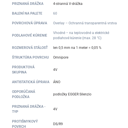
PRIZNANÁ DRÁŽKA
4-stranná V-drážka
BALENÍ NA PALETE
60
POVRCHOVÁ ÚPRAVA
Overlay – Ochranná transparentná vrstva
Vhodné – na teplovodné a elektrické
PODLAHOVÉ KÚRENIE
podlahové kúrenie (max. 28 °C)
ROZMEROVÁ STÁLOSŤ
len 0,5 mm na 1 meter = 0,05 %
ŠTRUKTÚRA POVRCHU
Omnipore
PRODUKTOVÁ
4V
SKUPINA
ANTISTATICKÁ ÚPRAVA
ÁNO
ODPORÚČANÁ
podložky EGGER Silenzio
PODLOŽKA
PRIZNANÁ DRÁŽKA -
4V
TYP
PROTIŠMYKOVÝ
DS/R9
POVRCH