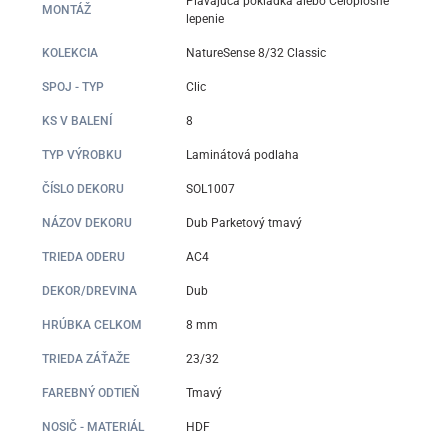
Plávajúca pokládka alebo Celoplošné
MONTÁŽ
lepenie
KOLEKCIA
NatureSense 8/32 Classic
SPOJ - TYP
Clic
KS V BALENÍ
8
TYP VÝROBKU
Laminátová podlaha
ČÍSLO DEKORU
SOL1007
NÁZOV DEKORU
Dub Parketový tmavý
TRIEDA ODERU
AC4
DEKOR/DREVINA
Dub
HRÚBKA CELKOM
8 mm
TRIEDA ZÁŤAŽE
23/32
FAREBNÝ ODTIEŇ
Tmavý
NOSIČ - MATERIÁL
HDF