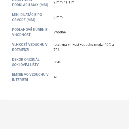
2 mm na 1 m
PODKLADU MAX (MM)
MIN. DILATÁCIE PO
8 mm
OBVODE (MM)
PODLAHOVÉ KÚRENIE -
Vhodné
VHODNOSŤ
VLHKOSŤ VZDUCHU V
relatívna vlhkosť vzduchu medzi 40% a
ROZMEDZÍ
70%
DEKOR ORIGINÁL
L640
SOKLOVEJ LIŠTY
EMISIE VO VZDUCHU V
A+
INTERIÉRI