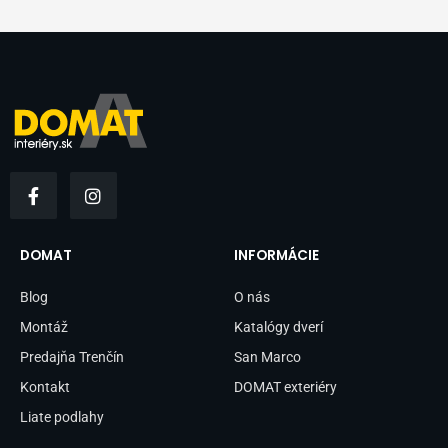
F
I
a
n
c
s
e
t
b
a
DOMAT
INFORMÁCIE
o
g
o
r
Blog
O nás
k
a
-
m
Montáž
Katalógy dverí
f
Predajňa Trenčín
San Marco
Kontakt
DOMAT exteriéry
Liate podlahy