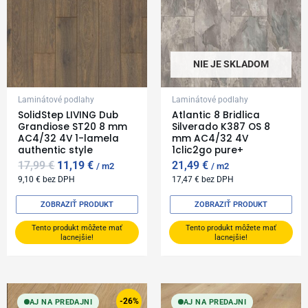
NIE JE SKLADOM
Laminátové podlahy
Laminátové podlahy
SolidStep LIVING Dub
Atlantic 8 Bridlica
Grandiose ST20 8 mm
Silverado K387 OS 8
AC4/32 4V 1-lamela
mm AC4/32 4V
authentic style
1clic2go pure+
17,99
€
11,19
€
21,49
€
m2
m2
9,10
€
bez DPH
17,47
€
bez DPH
ZOBRAZIŤ PRODUKT
ZOBRAZIŤ PRODUKT
Tento produkt môžete mať
Tento produkt môžete mať
lacnejšie!
lacnejšie!
Original
Current
price
price
-26%
AJ NA PREDAJNI
AJ NA PREDAJNI