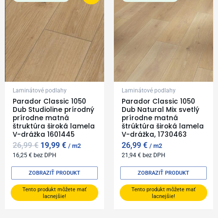
was:
is:
26,99 €.
19,99 €.
Laminátové podlahy
Laminátové podlahy
Parador Classic 1050
Parador Classic 1050
Dub Studioline prírodný
Dub Natural Mix svetlý
prírodne matná
prírodne matná
štruktúra široká lamela
štrúktúra široká lamela
V-drážka 1601445
V-drážka, 1730463
26,99
€
19,99
€
26,99
€
m2
m2
16,25
€
bez DPH
21,94
€
bez DPH
ZOBRAZIŤ PRODUKT
ZOBRAZIŤ PRODUKT
Tento produkt môžete mať
Tento produkt môžete mať
lacnejšie!
lacnejšie!