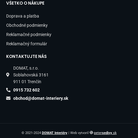
VŠETKO O NÁKUPE
Doprava a platba
Obchodné podmienky
Reklamačné podmienky
Reklamačný formulár
KONTAKTUJTE NÁS
DOMAT, s.r.o.
Soblahovská 3161
911 01 Trenčín
0915 732 602
obchod@domat-interiery.sk
© 2021-2024
DOMAT Interiéry
| Web vytvoril
peter
sedivy
.sk