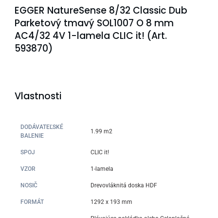
EGGER NatureSense 8/32 Classic Dub
Parketový tmavý SOL1007 O 8 mm
AC4/32 4V 1-lamela CLIC it! (Art.
593870)
Vlastnosti
DODÁVATEĽSKÉ
1.99 m2
BALENIE
SPOJ
CLIC it!
VZOR
1-lamela
NOSIČ
Drevovláknitá doska HDF
FORMÁT
1292 x 193 mm