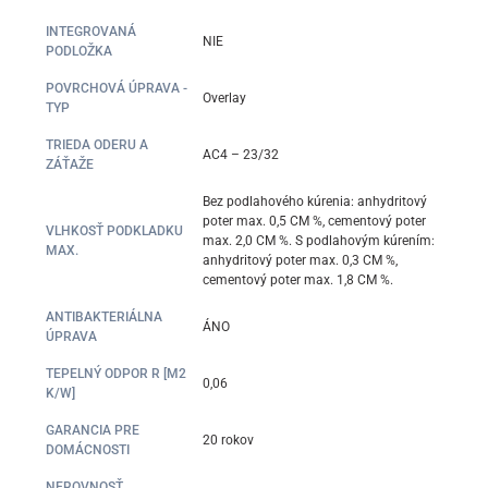
INTEGROVANÁ
NIE
PODLOŽKA
POVRCHOVÁ ÚPRAVA -
Overlay
TYP
TRIEDA ODERU A
AC4 – 23/32
ZÁŤAŽE
Bez podlahového kúrenia: anhydritový
poter max. 0,5 CM %, cementový poter
VLHKOSŤ PODKLADKU
max. 2,0 CM %. S podlahovým kúrením:
MAX.
anhydritový poter max. 0,3 CM %,
cementový poter max. 1,8 CM %.
ANTIBAKTERIÁLNA
ÁNO
ÚPRAVA
TEPELNÝ ODPOR R [M2
0,06
K/W]
GARANCIA PRE
20 rokov
DOMÁCNOSTI
NEROVNOSŤ