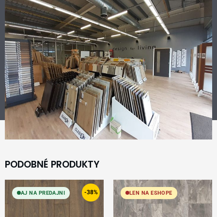
PODOBNÉ PRODUKTY
Original
Current
price
price
-38%
AJ NA PREDAJNI
LEN NA ESHOPE
was:
is:
17,99 €.
11,19 €.