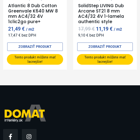
Atlantic 8 Dub Cotton
SolidStep LIVING Dub
Greenvale K640 MW 8
Arcane ST21 8 mm
mm AC4/32 4V
AC4/32 4V 1-lamela
1clic2go pure+
authentic style
21,49
€
17,99
€
11,19
€
m2
m2
17,47
€
bez DPH
9,10
€
bez DPH
ZOBRAZIŤ PRODUKT
ZOBRAZIŤ PRODUKT
Tento produkt môžete mať
Tento produkt môžete mať
lacnejšie!
lacnejšie!
F
I
a
n