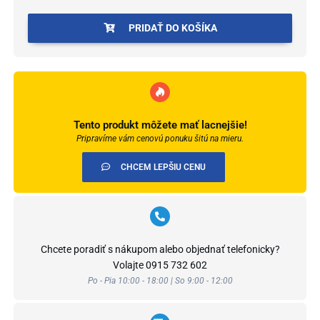
AC4/32
PRIDAŤ DO KOŠÍKA
4V
1-
lamela
(Art.
594679)
Tento produkt môžete mať lacnejšie!
Pripravíme vám cenovú ponuku šitú na mieru.
CHCEM LEPŠIU CENU
Chcete poradiť s nákupom alebo objednať telefonicky?
Volajte
0915 732 602
Po - Pia 10:00 - 18:00 | So 9:00 - 12:00