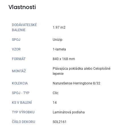
Vlastnosti
DODÁVATEĽSKÉ
1.97 m2
BALENIE
SPOJ
Unizip
VZOR
1-lamela
FORMÁT
840 x 168 mm
Plávajúca pokládka alebo Celoplošné
MONTÁŽ
lepenie
KOLEKCIA
NatureSense Herringbone 8/32
SPOJ - TYP
Clic
KS V BALENÍ
14
TYP VÝROBKU
Laminátová podlaha
ČÍSLO DEKORU
SOL2161