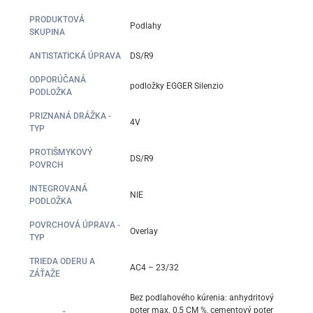
PRODUKTOVÁ
Podlahy
SKUPINA
ANTISTATICKÁ ÚPRAVA
DS/R9
ODPORÚČANÁ
podložky EGGER Silenzio
PODLOŽKA
PRIZNANÁ DRÁŽKA -
4V
TYP
PROTIŠMYKOVÝ
DS/R9
POVRCH
INTEGROVANÁ
NIE
PODLOŽKA
POVRCHOVÁ ÚPRAVA -
Overlay
TYP
TRIEDA ODERU A
AC4 – 23/32
ZÁŤAŽE
Bez podlahového kúrenia: anhydritový
poter max. 0,5 CM %, cementový poter