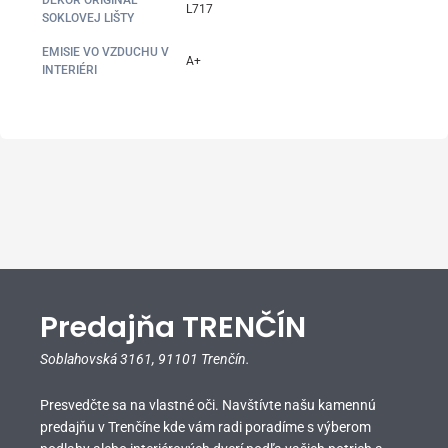
DEKOR ORIGINÁL
L717
SOKLOVEJ LIŠTY
EMISIE VO VZDUCHU V
A+
INTERIÉRI
Predajňa TRENČÍN
Soblahovská 3161,
91101 Trenčín.
Presvedčte sa na vlastné oči. Navštívte našu kamennú
predajňu v Trenčíne kde vám radi poradíme s výberom