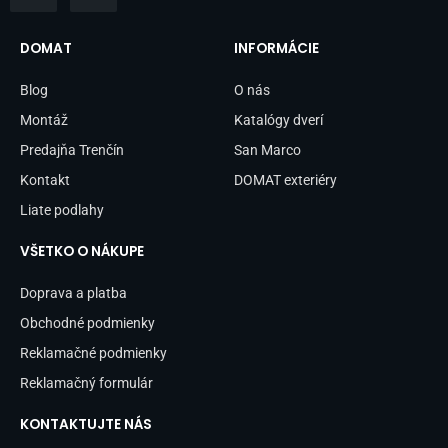
c
s
e
t
b
a
DOMAT
INFORMÁCIE
o
g
o
r
Blog
O nás
k
a
-
m
Montáž
Katalógy dverí
f
Predajňa Trenčín
San Marco
Kontakt
DOMAT exteriéry
Liate podlahy
VŠETKO O NÁKUPE
Doprava a platba
Obchodné podmienky
Reklamačné podmienky
Reklamačný formulár
KONTAKTUJTE NÁS