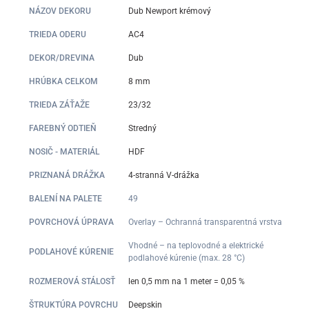
NÁZOV DEKORU
Dub Newport krémový
TRIEDA ODERU
AC4
DEKOR/DREVINA
Dub
HRÚBKA CELKOM
8 mm
TRIEDA ZÁŤAŽE
23/32
FAREBNÝ ODTIEŇ
Stredný
NOSIČ - MATERIÁL
HDF
PRIZNANÁ DRÁŽKA
4-stranná V-drážka
BALENÍ NA PALETE
49
POVRCHOVÁ ÚPRAVA
Overlay – Ochranná transparentná vrstva
Vhodné – na teplovodné a elektrické
PODLAHOVÉ KÚRENIE
podlahové kúrenie (max. 28 °C)
ROZMEROVÁ STÁLOSŤ
len 0,5 mm na 1 meter = 0,05 %
ŠTRUKTÚRA POVRCHU
Deepskin