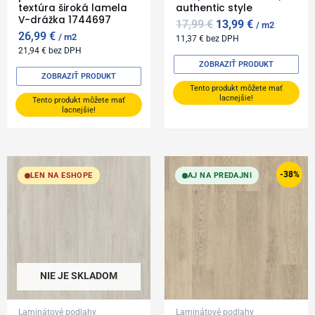
textúra široká lamela
authentic style
V-drážka 1744697
17,99
€
13,99
€
m2
26,99
€
m2
11,37
€
bez DPH
21,94
€
bez DPH
ZOBRAZIŤ PRODUKT
ZOBRAZIŤ PRODUKT
Tento produkt môžete mať
lacnejšie!
Tento produkt môžete mať
lacnejšie!
Original
Current
price
price
-38%
LEN NA ESHOPE
AJ NA PREDAJNI
was:
is:
17,99 €.
11,19 €.
NIE JE SKLADOM
Laminátové podlahy
Laminátové podlahy