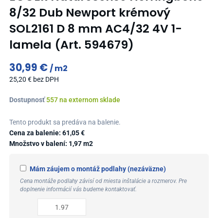
8/32 Dub Newport krémový
SOL2161 D 8 mm AC4/32 4V 1-
lamela (Art. 594679)
30,99
€
m2
25,20
€
bez DPH
množstvo
Dostupnosť
557 na externom sklade
EGGER
NatureSense
Tento produkt sa predáva na balenie.
Herringbone
Cena za balenie:
61,05
€
8/32
Množstvo v balení: 1,97 m2
Dub
Newport
Mám záujem o montáž podlahy (nezáväzne)
krémový
Cena montáže podlahy závisí od miesta inštalácie a rozmerov. Pre
SOL2161
doplnenie informácií vás budeme kontaktovať.
D
8
mm