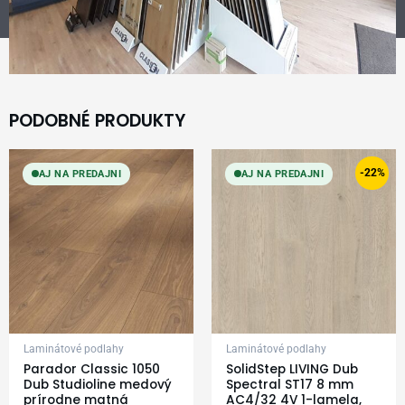
PODOBNÉ PRODUKTY
Original
Current
price
price
-22%
AJ NA PREDAJNI
AJ NA PREDAJNI
was:
is:
17,99 €.
13,99 €.
Laminátové podlahy
Laminátové podlahy
Parador Classic 1050
SolidStep LIVING Dub
Dub Studioline medový
Spectral ST17 8 mm
prírodne matná
AC4/32 4V 1-lamela,