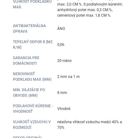
VLHKOSŤ PODKLADKU
max. 2,0 CM %. S podlahovým kúrením:
MAX.
anhydritový poter max. 0,3 CM %,
cementový poter max. 1,8 CM %.
ANTIBAKTERIÁLNA
ÁNO
ÚPRAVA
TEPELNÝ ODPOR R [M2
0,06
K/W]
GARANCIA PRE
20 rokov
DOMÁCNOSTI
NEROVNOSŤ
2 mm na 1 m
PODKLADU MAX (MM)
MIN. DILATÁCIE PO
8 mm
OBVODE (MM)
PODLAHOVÉ KÚRENIE -
Vhodné
VHODNOSŤ
VLHKOSŤ VZDUCHU V
relatívna vlhkosť vzduchu medzi 40% a
ROZMEDZÍ
70%