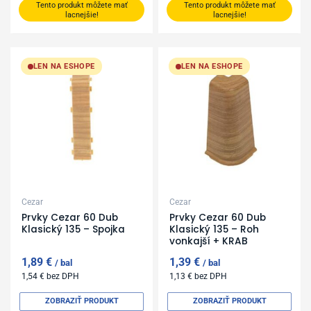
Tento produkt môžete mať
Tento produkt môžete mať
lacnejšie!
lacnejšie!
LEN NA ESHOPE
LEN NA ESHOPE
Cezar
Cezar
Prvky Cezar 60 Dub
Prvky Cezar 60 Dub
Klasický 135 – Spojka
Klasický 135 – Roh
vonkajší + KRAB
1,89
€
1,39
€
bal
bal
1,54
€
bez DPH
1,13
€
bez DPH
ZOBRAZIŤ PRODUKT
ZOBRAZIŤ PRODUKT