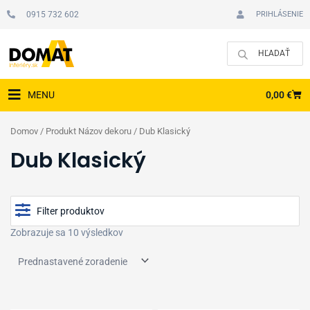
Preskočiť
0915 732 602
PRIHLÁSENIE
na
obsah
CAR
0,00
€
MENU
Domov
/ Produkt Názov dekoru / Dub Klasický
Dub Klasický
Filter produktov
Zobrazuje sa 10 výsledkov
Cena
Typ podlahy
Zobraziť produkty v akcii