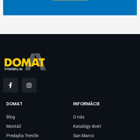
F
I
a
n
c
s
e
t
b
a
DOMAT
INFORMÁCIE
o
g
o
r
Blog
O nás
k
a
-
m
Montáž
Katalógy dverí
f
Predajňa Trenčín
San Marco