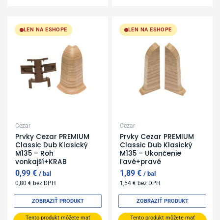
LEN NA ESHOPE
LEN NA ESHOPE
Cezar
Cezar
Prvky Cezar PREMIUM
Prvky Cezar PREMIUM
Classic Dub Klasický
Classic Dub Klasický
M135 – Roh
M135 – Ukončenie
vonkajší+KRAB
ľavé+pravé
0,99
€
1,89
€
bal
bal
0,80
€
bez DPH
1,54
€
bez DPH
ZOBRAZIŤ PRODUKT
ZOBRAZIŤ PRODUKT
Tento produkt môžete mať
Tento produkt môžete mať