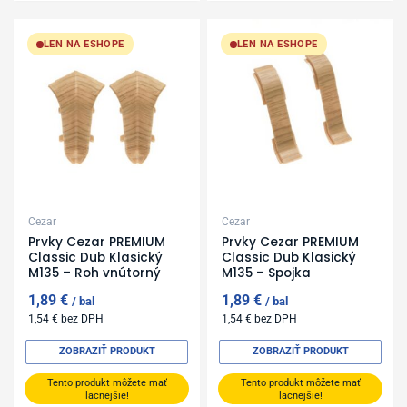
LEN NA ESHOPE
LEN NA ESHOPE
Cezar
Cezar
Prvky Cezar PREMIUM
Prvky Cezar PREMIUM
Classic Dub Klasický
Classic Dub Klasický
M135 – Roh vnútorný
M135 – Spojka
1,89
€
1,89
€
bal
bal
1,54
€
bez DPH
1,54
€
bez DPH
ZOBRAZIŤ PRODUKT
ZOBRAZIŤ PRODUKT
Tento produkt môžete mať
Tento produkt môžete mať
lacnejšie!
lacnejšie!