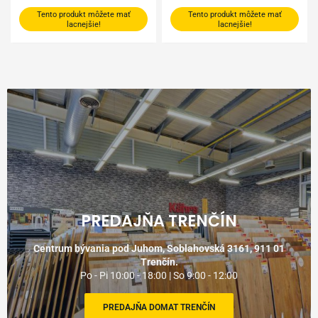
Tento produkt môžete mať
Tento produkt môžete mať
lacnejšie!
lacnejšie!
PREDAJŇA TRENČÍN
Centrum bývania pod Juhom, Soblahovská 3161, 911 01
Trenčín.
Po - Pi 10:00 - 18:00 | So 9:00 - 12:00
PREDAJŇA DOMAT TRENČÍN