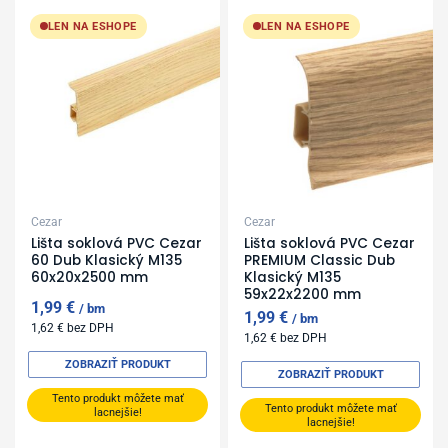
LEN NA ESHOPE
LEN NA ESHOPE
Cezar
Cezar
Lišta soklová PVC Cezar
Lišta soklová PVC Cezar
60 Dub Klasický M135
PREMIUM Classic Dub
60x20x2500 mm
Klasický M135
59x22x2200 mm
1,99
€
bm
1,99
€
bm
1,62
€
bez DPH
1,62
€
bez DPH
ZOBRAZIŤ PRODUKT
ZOBRAZIŤ PRODUKT
Tento produkt môžete mať
Tento produkt môžete mať
lacnejšie!
lacnejšie!