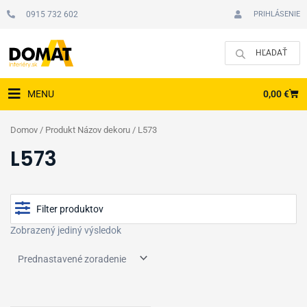
Preskočiť
0915 732 602
PRIHLÁSENIE
na
obsah
CAR
0,00
€
MENU
Domov
/ Produkt Názov dekoru / L573
L573
Filter produktov
Zobrazený jediný výsledok
Cena
Zobraziť produkty v akcii