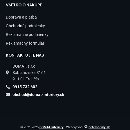
VŠETKO O NÁKUPE
Doprava a platba
Obchodné podmienky
Reklamačné podmienky
Reklamačný formulár
KONTAKTUJTE NÁS
DOMAT, s.r.o.
Soblahovská 3161
911 01 Trenčín
0915 732 602
obchod@domat-interiery.sk
© 2021-2025
DOMAT Interiéry
| Web vytvoril
peter
sedivy
.sk