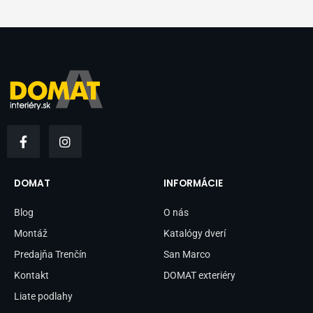
F
I
a
n
c
s
e
t
b
a
DOMAT
INFORMÁCIE
o
g
o
r
Blog
O nás
k
a
-
m
Montáž
Katalógy dverí
f
Predajňa Trenčín
San Marco
Kontakt
DOMAT exteriéry
Liate podlahy