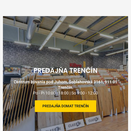
PREDAJŇA TRENČÍN
Centrum bývania pod Juhom, Soblahovská 3161, 911 01
Trenčín.
Po - Pi 10:00 - 18:00 | So 9:00 - 12:00
PREDAJŇA DOMAT TRENČÍN