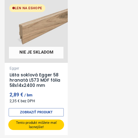
LEN NA ESHOPE
NIE JE SKLADOM
Egger
Lišta soklová Egger 58
hranatá L573 MDF fólia
58x14x2400 mm
2,89
€
bm
2,35
€
bez DPH
ZOBRAZIŤ PRODUKT
Tento produkt môžete mať
lacnejšie!