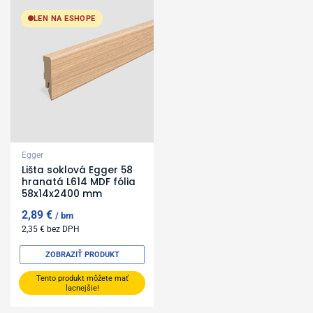
LEN NA ESHOPE
Egger
Lišta soklová Egger 58
hranatá L614 MDF fólia
58x14x2400 mm
2,89
€
bm
2,35
€
bez DPH
ZOBRAZIŤ PRODUKT
Tento produkt môžete mať
lacnejšie!