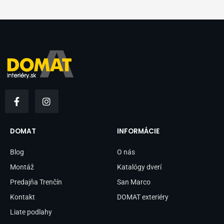
F
I
a
n
c
s
e
t
b
a
DOMAT
INFORMÁCIE
o
g
o
r
Blog
O nás
k
a
-
m
Montáž
Katalógy dverí
f
Predajňa Trenčín
San Marco
Kontakt
DOMAT exteriéry
Liate podlahy