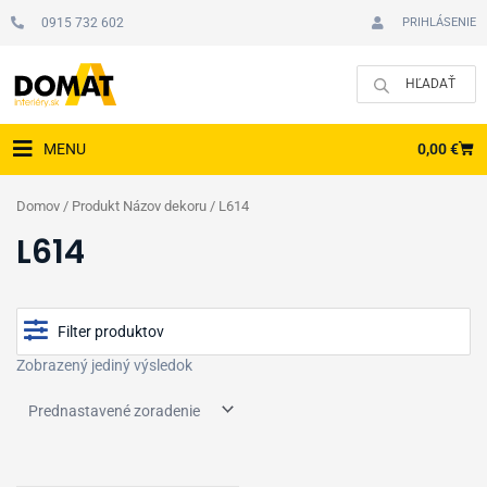
Preskočiť
0915 732 602
PRIHLÁSENIE
na
obsah
CAR
0,00
€
MENU
Domov
/ Produkt Názov dekoru / L614
L614
Filter produktov
Zobrazený jediný výsledok
Cena
Typ podlahy
Zobraziť produkty v akcii