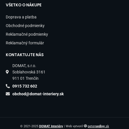
VŠETKO O NÁKUPE
Doprava a platba
Obchodné podmienky
Reklamačné podmienky
Reklamačný formulár
KONTAKTUJTE NÁS
DOMAT, s.r.o.
Soblahovská 3161
911 01 Trenčín
0915 732 602
obchod@domat-interiery.sk
© 2021-2025
DOMAT Interiéry
| Web vytvoril
peter
sedivy
.sk