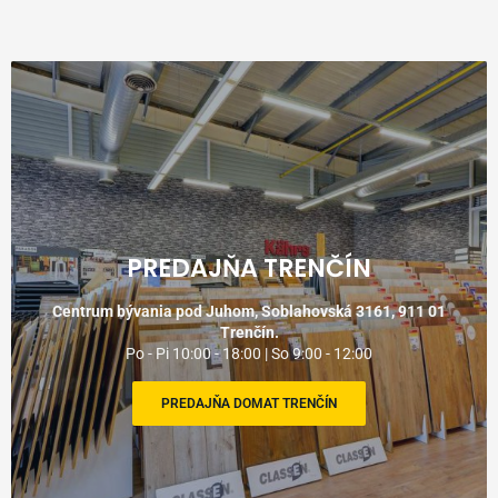
PREDAJŇA TRENČÍN
Centrum bývania pod Juhom, Soblahovská 3161, 911 01
Trenčín.
Po - Pi 10:00 - 18:00 | So 9:00 - 12:00
PREDAJŇA DOMAT TRENČÍN