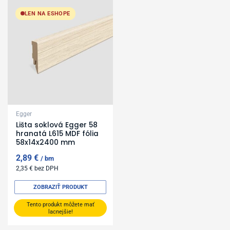
LEN NA ESHOPE
Egger
Lišta soklová Egger 58
hranatá L615 MDF fólia
58x14x2400 mm
2,89
€
bm
2,35
€
bez DPH
ZOBRAZIŤ PRODUKT
Tento produkt môžete mať
lacnejšie!