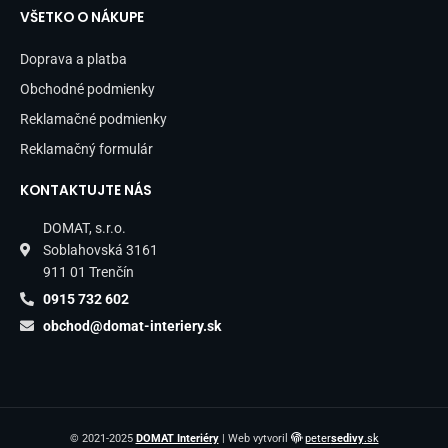
VŠETKO O NÁKUPE
Doprava a platba
Obchodné podmienky
Reklamačné podmienky
Reklamačný formulár
KONTAKTUJTE NÁS
DOMAT, s.r.o.
Soblahovská 3161
911 01 Trenčín
0915 732 602
obchod@domat-interiery.sk
© 2021-2025
DOMAT Interiéry
| Web vytvoril
peter
sedivy
.sk