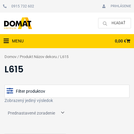
Preskočiť
0915 732 602
PRIHLÁSENIE
na
obsah
CAR
0,00
€
MENU
Domov
/ Produkt Názov dekoru / L615
L615
Filter produktov
Zobrazený jediný výsledok
Cena
Typ podlahy
Zobraziť produkty v akcii