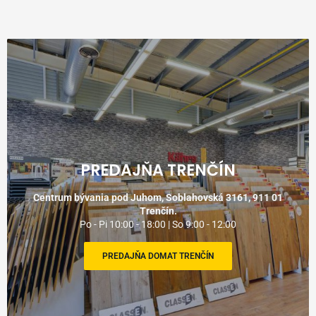
PREDAJŇA TRENČÍN
Centrum bývania pod Juhom, Soblahovská 3161, 911 01
Trenčín.
Po - Pi 10:00 - 18:00 | So 9:00 - 12:00
PREDAJŇA DOMAT TRENČÍN