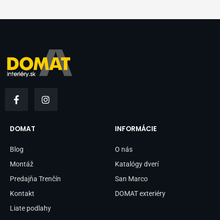
F
I
a
n
c
s
e
t
b
a
DOMAT
INFORMÁCIE
o
g
o
r
Blog
O nás
k
a
-
m
Montáž
Katalógy dverí
f
Predajňa Trenčín
San Marco
Kontakt
DOMAT exteriéry
Liate podlahy