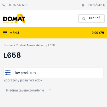
Preskočiť
0915 732 602
PRIHLÁSENIE
na
obsah
CAR
0,00
€
MENU
Domov
/ Produkt Názov dekoru / L658
L658
Filter produktov
Zobrazený jediný výsledok
Cena
Typ podlahy
Zobraziť produkty v akcii