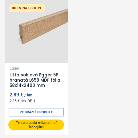
LEN NA ESHOPE
Egger
Lišta soklová Egger 58
hranatá L658 MDF fólia
58x14x2400 mm
2,89
€
bm
2,35
€
bez DPH
ZOBRAZIŤ PRODUKT
Tento produkt môžete mať
lacnejšie!