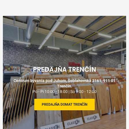
PREDAJŇA TRENČÍN
Centrum bývania pod Juhom, Soblahovská 3161, 911 01
Trenčín.
Po - Pi 10:00 - 18:00 | So 9:00 - 12:00
PREDAJŇA DOMAT TRENČÍN