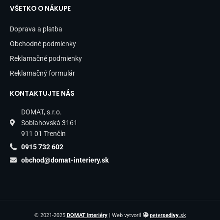
VŠETKO O NÁKUPE
Doprava a platba
Obchodné podmienky
Reklamačné podmienky
Reklamačný formulár
KONTAKTUJTE NÁS
DOMAT, s.r.o.
Soblahovská 3161
911 01 Trenčín
0915 732 602
obchod@domat-interiery.sk
© 2021-2025
DOMAT Interiéry
| Web vytvoril
peter
sedivy
.sk