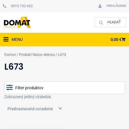
Preskočiť
0915 732 602
PRIHLÁSENIE
na
obsah
CAR
0,00
€
MENU
Domov
/ Produkt Názov dekoru / L673
L673
Filter produktov
Zobrazený jediný výsledok
Cena
Zobraziť produkty v akcii