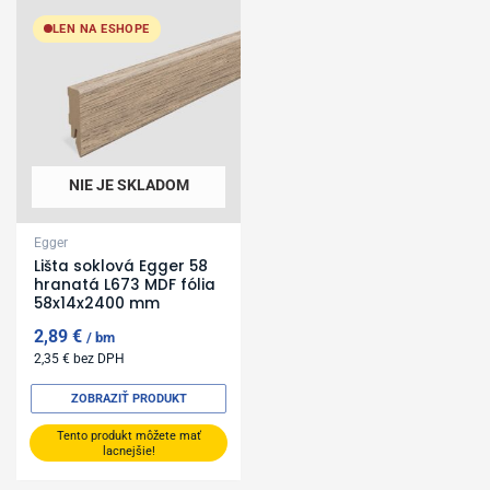
LEN NA ESHOPE
NIE JE SKLADOM
Egger
Lišta soklová Egger 58
hranatá L673 MDF fólia
58x14x2400 mm
2,89
€
bm
2,35
€
bez DPH
ZOBRAZIŤ PRODUKT
Tento produkt môžete mať
lacnejšie!