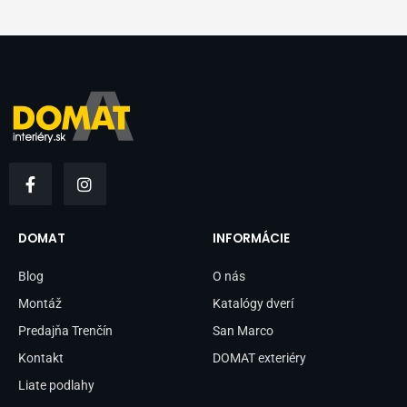
F
I
a
n
c
s
e
t
b
a
DOMAT
INFORMÁCIE
o
g
o
r
Blog
O nás
k
a
-
m
Montáž
Katalógy dverí
f
Predajňa Trenčín
San Marco
Kontakt
DOMAT exteriéry
Liate podlahy