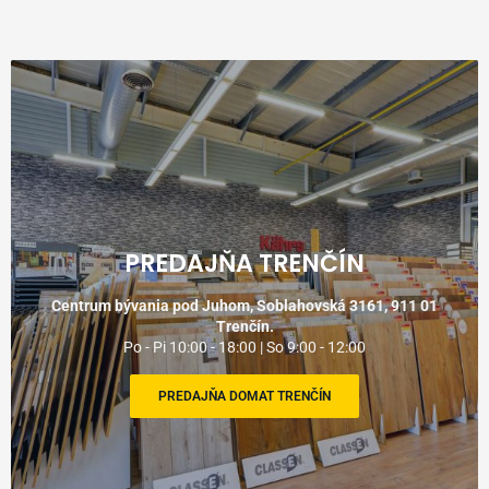
PREDAJŇA TRENČÍN
Centrum bývania pod Juhom, Soblahovská 3161, 911 01
Trenčín.
Po - Pi 10:00 - 18:00 | So 9:00 - 12:00
PREDAJŇA DOMAT TRENČÍN