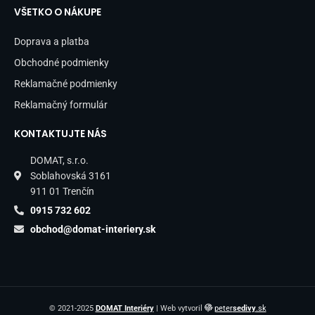
VŠETKO O NÁKUPE
Doprava a platba
Obchodné podmienky
Reklamačné podmienky
Reklamačný formulár
KONTAKTUJTE NÁS
DOMAT, s.r.o.
Soblahovská 3161
911 01 Trenčín
0915 732 602
obchod@domat-interiery.sk
© 2021-2025
DOMAT Interiéry
| Web vytvoril
peter
sedivy
.sk