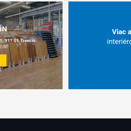
ás?
ÍN
Viac 
amerania,
interié
, 911 01 Trenčín.
ledný servis.
2:00