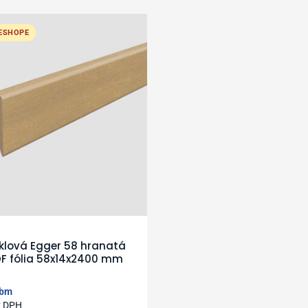
 ESHOPE
oklová Egger 58 hranatá
F fólia 58x14x2400 mm
bm
z DPH