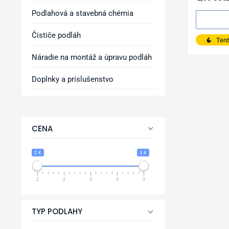
Podlahová a stavebná chémia
Čističe podláh
Tent
Náradie na montáž a úpravu podláh
Doplnky a príslušenstvo
CENA
2 €
3 €
2
2
3
3
3
TYP PODLAHY