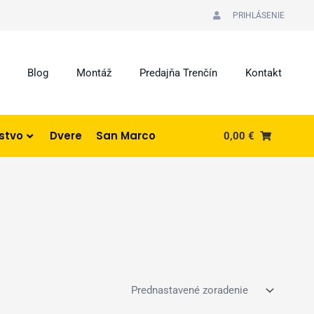
PRIHLÁSENIE
Blog
Montáž
Predajňa Trenčín
Kontakt
nstvo
Dvere
San Marco
0,00
€