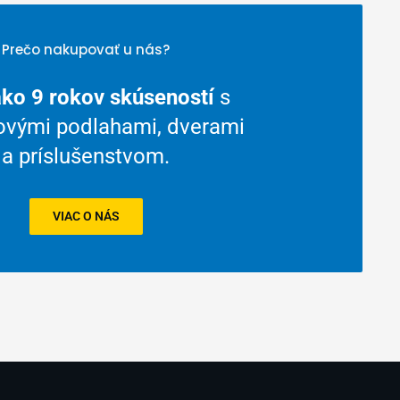
Prečo nakupovať u nás?
ako 9 rokov skúseností
s
rovými podlahami, dverami
a príslušenstvom.
VIAC O NÁS