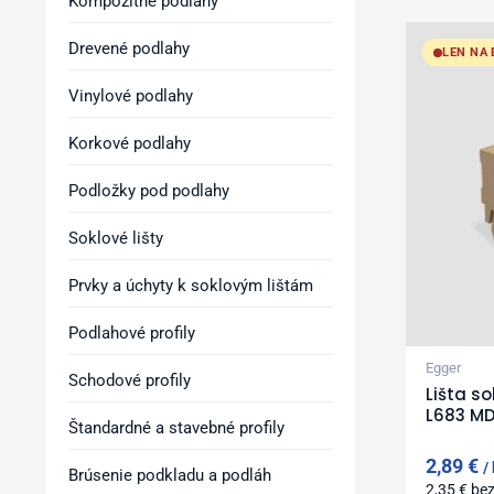
Kompozitné podlahy
Drevené podlahy
LEN NA
Vinylové podlahy
Korkové podlahy
Podložky pod podlahy
Soklové lišty
Prvky a úchyty k soklovým lištám
Podlahové profily
Egger
Schodové profily
Lišta s
L683 MD
Štandardné a stavebné profily
2,89
€
Brúsenie podkladu a podláh
2,35
€
be