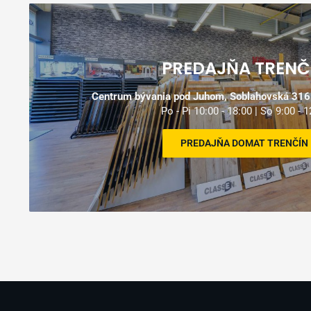
Prečo nakupovať u n
PREDAJŇA TRENČ
Využite naše služby
od z
Centrum bývania pod Juhom, Soblahovská 3161
dopravy, montáže až po nás
Po - Pi 10:00 - 18:00 | So 9:00 - 1
PREDAJŇA DOMAT TRENČÍN
MONTÁŽ