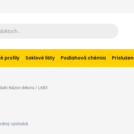
 profily
Soklové lišty
Podlahová chémia
Prísluše
dukt Názov dekoru / L683
3
ediný výsledok