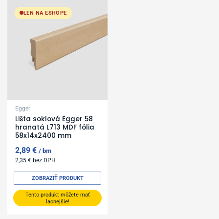
LEN NA ESHOPE
Egger
Lišta soklová Egger 58
hranatá L713 MDF fólia
58x14x2400 mm
2,89
€
bm
2,35
€
bez DPH
ZOBRAZIŤ PRODUKT
Tento produkt môžete mať
lacnejšie!