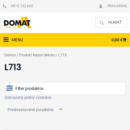
Preskočiť
0915 732 602
PRIHLÁSENIE
na
obsah
CAR
0,00
€
MENU
Domov
/ Produkt Názov dekoru / L713
L713
Filter produktov
Zobrazený jediný výsledok
Cena
Typ podlahy
Zobraziť produkty v akcii