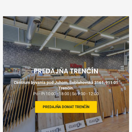
PREDAJŇA TRENČÍN
Centrum bývania pod Juhom, Soblahovská 3161, 911 01
Trenčín.
Po - Pi 10:00 - 18:00 | So 9:00 - 12:00
PREDAJŇA DOMAT TRENČÍN