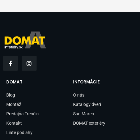
F
I
a
n
c
s
e
t
b
a
DOMAT
INFORMÁCIE
o
g
o
r
Blog
O nás
k
a
-
m
Montáž
Katalógy dverí
f
Predajňa Trenčín
San Marco
Kontakt
DOMAT exteriéry
Liate podlahy