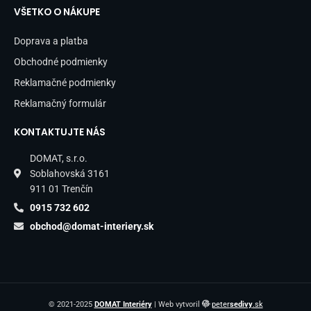
VŠETKO O NÁKUPE
Doprava a platba
Obchodné podmienky
Reklamačné podmienky
Reklamačný formulár
KONTAKTUJTE NÁS
DOMAT, s.r.o.
Soblahovská 3161
911 01 Trenčín
0915 732 602
obchod@domat-interiery.sk
© 2021-2025
DOMAT Interiéry
| Web vytvoril
peter
sedivy
.sk