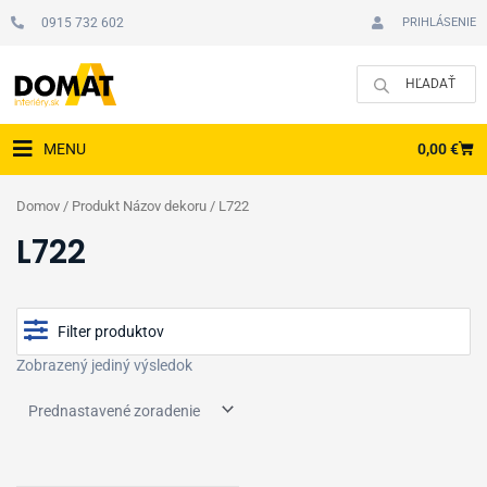
Preskočiť
0915 732 602
PRIHLÁSENIE
na
obsah
CAR
0,00
€
MENU
Domov
/ Produkt Názov dekoru / L722
L722
Filter produktov
Zobrazený jediný výsledok
Cena
Zobraziť produkty v akcii