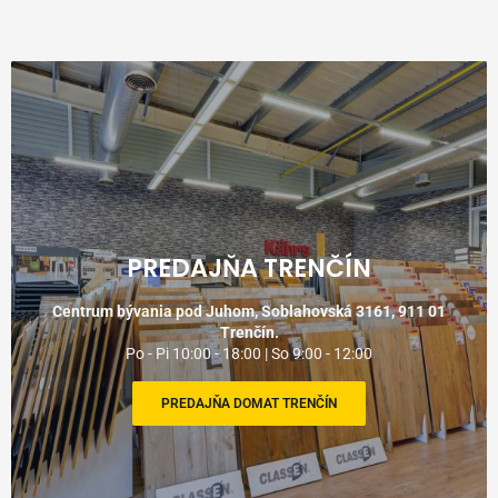
PREDAJŇA TRENČÍN
Centrum bývania pod Juhom, Soblahovská 3161, 911 01
Trenčín.
Po - Pi 10:00 - 18:00 | So 9:00 - 12:00
PREDAJŇA DOMAT TRENČÍN