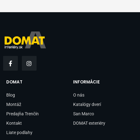
F
I
a
n
c
s
e
t
b
a
DOMAT
INFORMÁCIE
o
g
o
r
Blog
O nás
k
a
-
m
Montáž
Katalógy dverí
f
Predajňa Trenčín
San Marco
Kontakt
DOMAT exteriéry
Liate podlahy