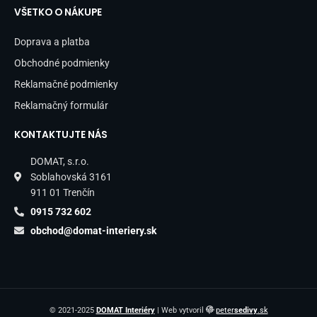
VŠETKO O NÁKUPE
Doprava a platba
Obchodné podmienky
Reklamačné podmienky
Reklamačný formulár
KONTAKTUJTE NÁS
DOMAT, s.r.o.
Soblahovská 3161
911 01 Trenčín
0915 732 602
obchod@domat-interiery.sk
© 2021-2025
DOMAT Interiéry
| Web vytvoril
peter
sedivy
.sk