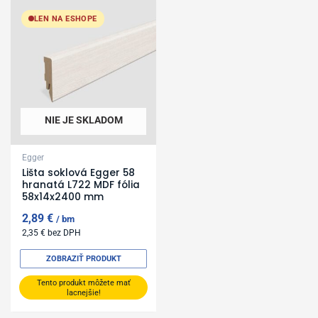
LEN NA ESHOPE
NIE JE SKLADOM
Egger
Lišta soklová Egger 58
hranatá L722 MDF fólia
58x14x2400 mm
2,89
€
bm
2,35
€
bez DPH
ZOBRAZIŤ PRODUKT
Tento produkt môžete mať
lacnejšie!