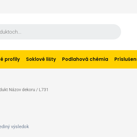
 profily
Soklové lišty
Podlahová chémia
Prísluše
dukt Názov dekoru / L731
ediný výsledok