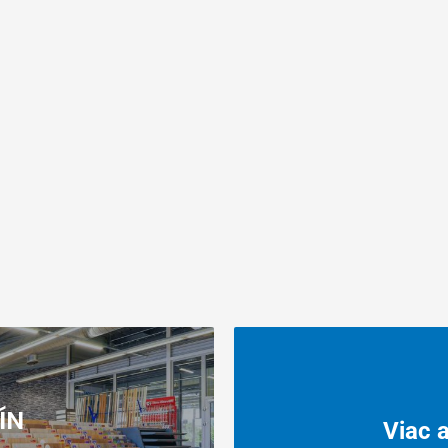
ás?
ÍN
Viac 
amerania,