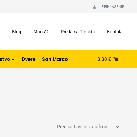
PRIHLÁSENIE
Blog
Montáž
Predajňa Trenčín
Kontakt
nstvo
Dvere
San Marco
0,00
€