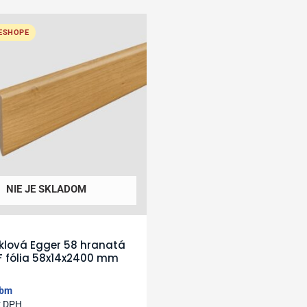
 ESHOPE
NIE JE SKLADOM
oklová Egger 58 hranatá
F fólia 58x14x2400 mm
bm
z DPH