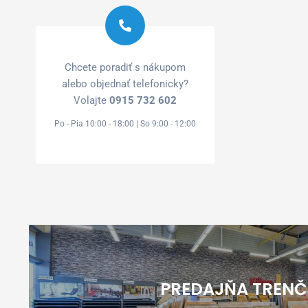
Chcete poradiť s nákupom
alebo objednať telefonicky?
Volajte
0915 732 602
Po - Pia 10:00 - 18:00 | So 9:00 - 12:00
Prečo nakupovať u n
PREDAJŇA TRENČ
Využite naše služby
od z