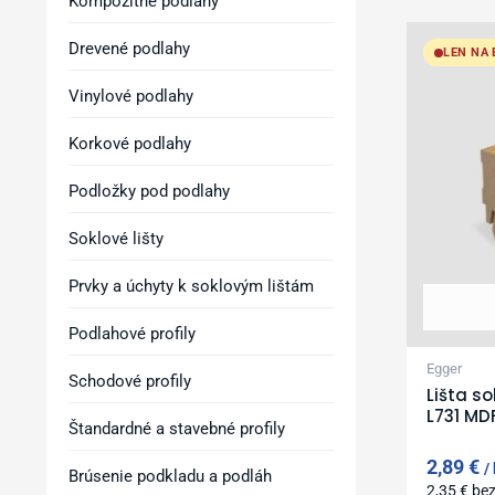
Kompozitné podlahy
Drevené podlahy
LEN NA
Vinylové podlahy
Korkové podlahy
Podložky pod podlahy
Soklové lišty
Prvky a úchyty k soklovým lištám
Podlahové profily
Egger
Schodové profily
Lišta s
L731 MD
Štandardné a stavebné profily
2,89
€
Brúsenie podkladu a podláh
2,35
€
be