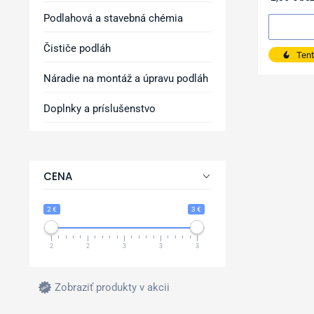
Podlahová a stavebná chémia
Čističe podláh
Tent
Náradie na montáž a úpravu podláh
Doplnky a príslušenstvo
CENA
2 €
3 €
2
2
3
3
3
Zobraziť produkty v akcii