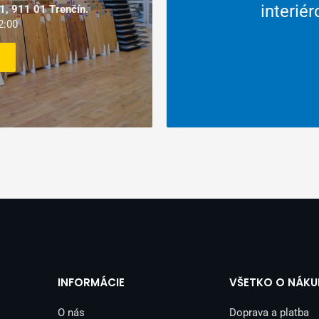
interié
, 911 01 Trenčín.
ledný servis.
2:00
INFORMÁCIE
VŠETKO O NÁKU
O nás
Doprava a platba