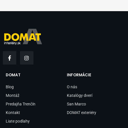
F
I
a
n
c
s
e
t
b
a
DOMAT
INFORMÁCIE
o
g
o
r
Blog
O nás
k
a
-
m
Montáž
Katalógy dverí
f
Predajňa Trenčín
San Marco
Kontakt
DOMAT exteriéry
Liate podlahy