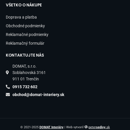
VŠETKO O NÁKUPE
Doprava a platba
Obchodné podmienky
Reklamačné podmienky
Reklamačný formulár
KONTAKTUJTE NÁS
DOMAT, s.r.o.
Soblahovská 3161
911 01 Trenčín
0915 732 602
obchod@domat-interiery.sk
© 2021-2025
DOMAT Interiéry
| Web vytvoril
peter
sedivy
.sk