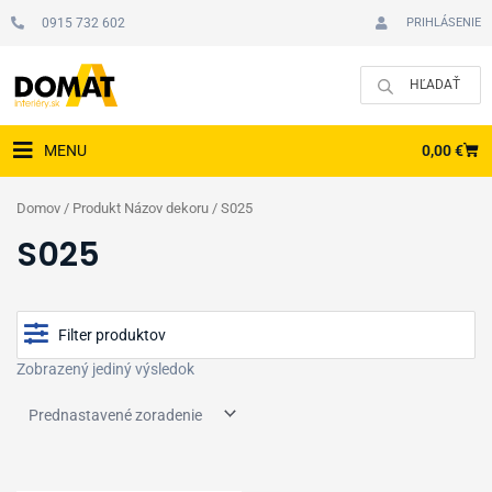
Preskočiť
0915 732 602
PRIHLÁSENIE
na
obsah
CAR
0,00
€
MENU
Domov
/ Produkt Názov dekoru / S025
S025
Filter produktov
Zobrazený jediný výsledok
Cena
Typ podlahy
Zobraziť produkty v akcii