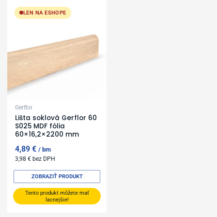
LEN NA ESHOPE
Gerflor
Lišta soklová Gerflor 60
S025 MDF fólia
60×16,2×2200 mm
4,89
€
bm
3,98
€
bez DPH
ZOBRAZIŤ PRODUKT
Tento produkt môžete mať
lacnejšie!