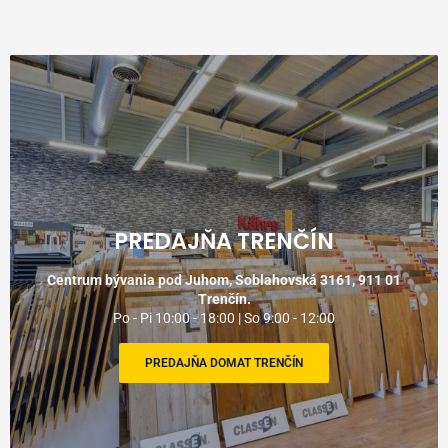
PREDAJŇA TRENČÍN
Centrum bývania pod Juhom, Soblahovská 3161, 911 01
Trenčín.
Po - Pi 10:00 - 18:00 | So 9:00 - 12:00
PREDAJŇA DOMAT TRENČÍN